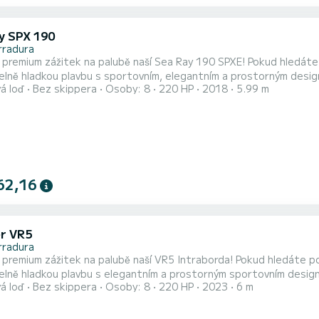
y SPX 190
rradura
e premium zážitek na palubě naší Sea Ray 190 SPXE! Pokud hledáte 
elně hladkou plavbu s sportovním, elegantním a prostorným design
á loď
Bez skippera
Osoby: 8
220 HP
2018
5.99 m
 rezervace útesů Maro-Cerro Gordo, kde objevíte nedotčené zátok
me se k úchvatné vodopádové kaskádě Maro, přímému sladkovodnímu
62,16
er VR5
rradura
e premium zážitek na palubě naší VR5 Intraborda! Pokud hledáte po
elně hladkou plavbu s elegantním a prostorným sportovním designe
á loď
Bez skippera
Osoby: 8
220 HP
2023
6 m
 rezervace útesů Maro-Cerro Gordo, kde objevíte nedotčené zálivy
me se k ohromující vodopádu Maro, sladkovodnímu skoku přímo do m