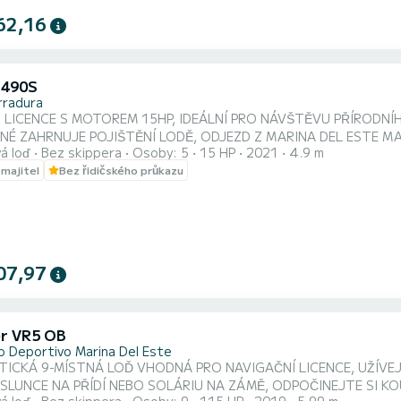
62,16
 490S
rradura
Z LICENCE S MOTOREM 15HP, IDEÁLNÍ PRO NÁVŠTĚVU PŘÍRODNÍ
NÉ ZAHRNUJE POJIŠTĚNÍ LODĚ, ODJEZD Z MARINA DEL ESTE M
á loď
Bez skippera
Osoby: 5
15 HP
2021
4.9 m
 majitel
Bez řidičského průkazu
07,97
er VR5 OB
o Deportivo Marina Del Este
ICKÁ 9-MÍSTNÁ LOĎ VHODNÁ PRO NAVIGAČNÍ LICENCE, UŽÍVEJ
SLUNCE NA PŘÍDÍ NEBO SOLÁRIU NA ZÁMĚ, ODPOČINEJTE SI KO