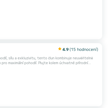
4.9
(15 hodnocení)
odlí, sílu a exkluzivitu, tento člun kombinuje neuvěřitelně
pro maximální pohodlí. Plujte kolem úchvatné přírodní
račnou vodou, jako jsou Cantarriján a El Cañuelo.
 moře, který lze plně ocenit pouze z vody, a...