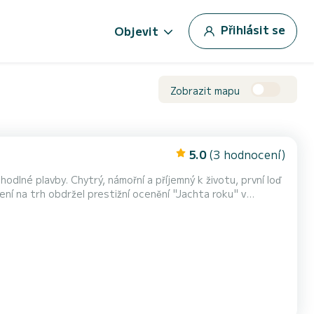
Přihlásit se
Objevit
Zobrazit mapu
5.0
(3 hodnocení)
dlné plavby. Chytrý, námořní a příjemný k životu, první loď
dení na trh obdržel prestižní ocenění "Jachta roku" v