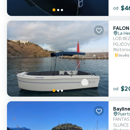
$4
od
FALON
La He
LOĎ BE
PŮJČOV
Motorov
Skvělý
$2
od
Baylin
Puert
FANTAST
SLUNCE 