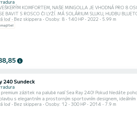
rradura
VEŠKERÝM KOMFORTEM, NAŠE MINGOLLA JE VHODNÁ PRO 8 OSOB
MOŽNÉ SE BAVIT S ROSCO ČI LYŽÍ. MÁ SOLÁRIUM SL
á loď
Bez skippera
Osoby: 8
140 HP
2022
5.99 m
 majitel
88,85
y 240 Sundeck
rradura
k na palubě naší Sea Ray 240! Pokud hledáte pohodlí, výkon a exkluzivitu, tento člun kombinuje neuvěřitelně
plavbu s elegantním a prostorným sportovním designem, ideálním 
á loď
Bez skippera
Osoby: 12
300 HP
2014
7.9 m
dos de Maro-Cerro Gordo, kde objevíte nedotčené zátoky s průzra
nímu vodopádu Maro, sladkovodnímu skoku přímo do moře, který l