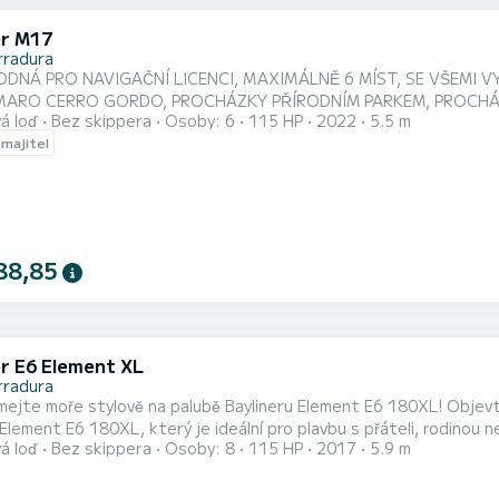
er M17
rradura
DNÁ PRO NAVIGAČNÍ LICENCI, MAXIMÁLNĚ 6 MÍST, SE VŠEMI V
 MARO CERRO GORDO, PROCHÁZKY PŘÍRODNÍM PARKEM, PROCH
á loď
Bez skippera
Osoby: 6
115 HP
2022
5.5 m
*HRAČKA dle výběru (ROSCO NEBO LYŽE) *BLUETOOH MUSIC *
 majitel
88,85
er E6 Element XL
rradura
ře stylově na palubě Baylineru Element E6 180XL! Objevte svobodu moře v našem moderním a prostorném člunu
 Element E6 180XL, který je ideální pro plavbu s přáteli, rodino
á loď
Bez skippera
Osoby: 8
115 HP
2017
5.9 m
bízí pohodlnou, bezpečnou a vzrušující plavbu. Tento člun, který pojme až 8 osob, je ideální pro plavbu po pobřeží,