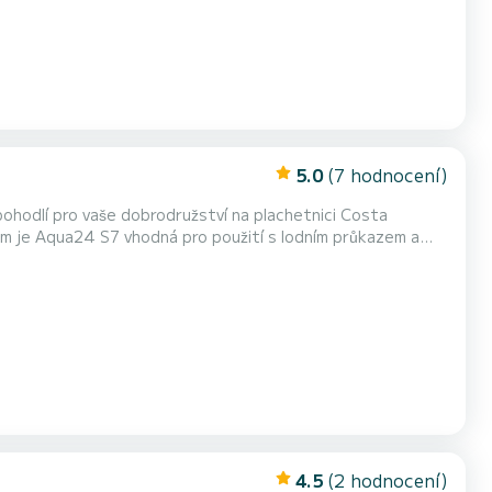
5.0
(7 hodnocení)
ohodlí pro vaše dobrodružství na plachetnici Costa
onu 130 koní a nabízí svižnou a vzrušující plavbu, ideální
 Prostory navržené s ohledem na vaše pohodlí Jeho inteligentní uspořád...
4.5
(2 hodnocení)