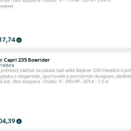
á loď
Bez skippera
Osoby: 9
115 HP
2019
5.99 m
 majitel
17,74
er Capri 235 Bowrider
rradura
e prémiový zážitek na palubě naší velké Bayliner 235! Hledáte-li poh
 plavbu s elegantním, sportovním a prostorným designem, ideálním 
á loď
Bez skippera
Osoby: 9
290 HP
2014
7.5 m
e útesů Maro-Cerro Gordo, kde objevíte nedotčené zátoky s průz
me se k nádhernému vodopádu Maro, přímému sladkovodnímu skoku do
04,39