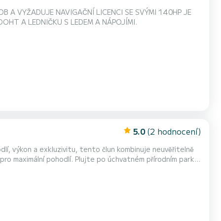
 A VYŽADUJE NAVIGAČNÍ LICENCI SE SVÝMI 140HP JE
UKU, HUDBU BLUETOOHT A LEDNIČKU S LEDEM A NÁPOJÍMI.
5.0
(2 hodnocení)
pro maximální pohodlí. Plujte po úchvatném přírodním parku
čnou vodou jako Cantarriján a El Cañuelo. Přiblížíme se k
ze plně ocenit pouze z vody, a budeme...