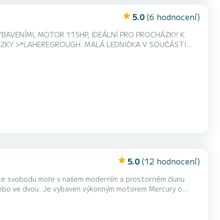
5.0
(6 hodnocení)
YBAVENÍMI, MOTOR 115HP, IDEÁLNÍ PRO PROCHÁZKY K
ÁZKY >*LAHEREGROUGH. MALÁ LEDNIČKA V SOUČÁSTI
MARKÝZA BIMINI *WAKEBOARD ARCH
5.0
(12 hodnocení)
u nebo ve dvou. Je vybaven výkonným motorem Mercury o
skrytých zátokách a nezapomenutelné chvíle pod sluncem. Hlavní vlastnosti: Motor Mercury 115HP: zaručený výkon a úči...