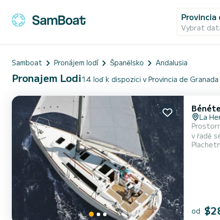
Provincia
Vybrat dat
Samboat
Pronájem lodí
Španělsko
Andalusia
Pronajem Lodi
14 loď k dispozici v Provincia de Granada
Bénéte
La He
Prostorn
v řadě s
Plachet
kategori
$2
od