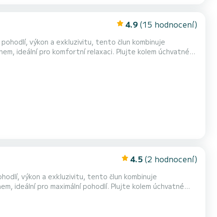
4.9
(15 hodnocení)
pohodlí, výkon a exkluzivitu, tento člun kombinuje
em, ideální pro komfortní relaxaci. Plujte kolem úchvatné
y s průzračnou vodou, jako jsou Cantarriján a El Cañuelo.
 skoku do moře, který lze plně ocenit pouze z...
4.5
(2 hodnocení)
hodlí, výkon a exkluzivitu, tento člun kombinuje
m, ideální pro maximální pohodlí. Plujte kolem úchvatné
 s průzračnou vodou, jako jsou Cantarriján a El Cañuelo.
oře, který lze plně ocenit pouze z vody, a budeme...