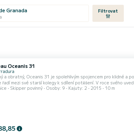
 de Granada
Filtrovat
a
au Oceanis 31
rradura
ý a obratný, Oceanis 31 je spolehlivým spojencem pro klidné a poho
e řadí mezi své starší kolegy k sdílení potěšení. V roce svého uve
nice
Skipper povinný
Osoby: 9
Kajuty: 2
2015
10 m
i Family Cruiser
88,85