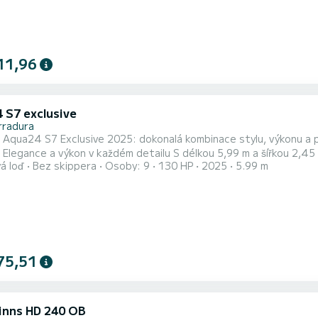
11,96
 S7 exclusive
rradura
Aqua24 S7 Exclusive 2025: dokonalá kombinace stylu, výkonu a p
růkazem a
á loď
Bez skippera
Osoby: 9
130 HP
2025
5.99 m
oderním a sportovním designem. Je vybaven závěsným motorem o výk
pro vodní aktivity i pohodové rodinné výlety. ️
75,51
inns HD 240 OB