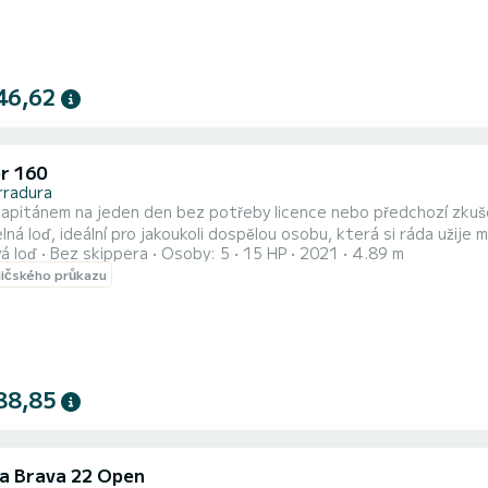
46,62
er 160
rradura
apitánem na jeden den bez potřeby licence nebo předchozí zkušen
lná loď, ideální pro jakoukoli dospělou osobu, která si ráda užije
á loď
Bez skippera
Osoby: 5
15 HP
2021
4.89 m
lými sedadly pro 5 osob, který zve k povídání a relaxaci, stejně jako
dičského průkazu
které zaručuje bezproblémovou plavbu. Na palubě 
88,85
la Brava 22 Open