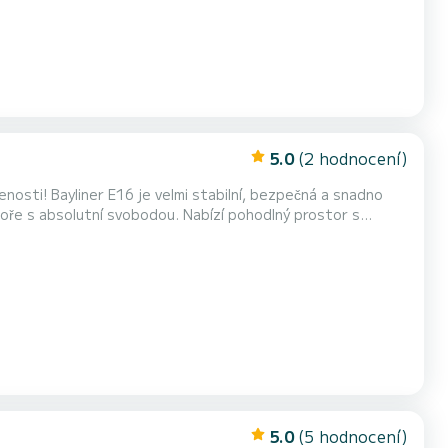
5.0
(2 hodnocení)
osti! Bayliner E16 je velmi stabilní, bezpečná a snadno
 moře s absolutní svobodou. Nabízí pohodlný prostor s
 velmi intuitivní řídící místo s viditelností 360 stupňů,
si můžete ve svém tempu prozkoumat úchvatné Přírodní místo út...
5.0
(5 hodnocení)