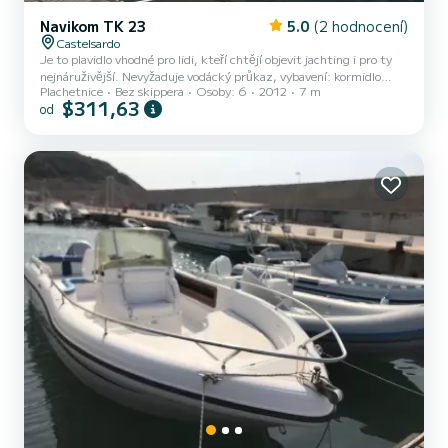
Navikom TK 23
5.0
(2 hodnocení)
Castelsardo
Je to plavidlo vhodné pro lidi, kteří chtějí objevit jachting i pro ty
nejnáruživější. Nevyžaduje vodácký průkaz, vybavení: kormidlo
Plachetnice
Bez skippera
Osoby: 6
2012
7 m
kormidlo, hlavní plachta s lazy-bagem, svinutý genoa. Ochrana
$311,63
od
proti slunci na vyžádání. Interiér: dvoulůžko vpředu a dvojitá záď +
jídelní kout, s 1 samostatnou koupelnou, námořní toaletou. Pro
přenocování nás prosím kontaktujte.