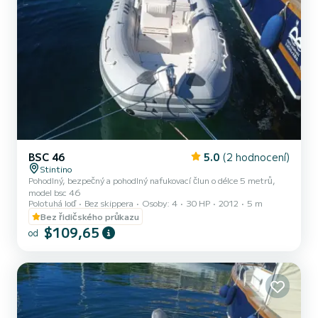
BSC 46
5.0
(2 hodnocení)
Stintino
Pohodlný, bezpečný a pohodlný nafukovací člun o délce 5 metrů,
model bsc 46
Polotuhá loď
Bez skippera
Osoby: 4
30 HP
2012
5 m
Bez řidičského průkazu
$109,65
od