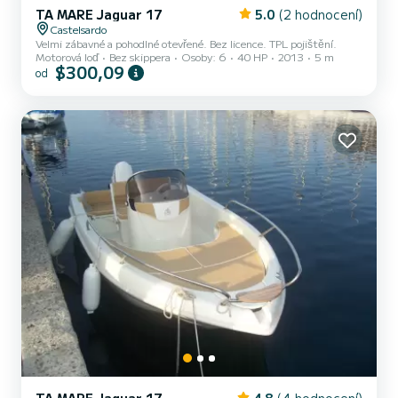
TA MARE Jaguar 17
5.0
(2 hodnocení)
Castelsardo
Velmi zábavné a pohodlné otevřené. Bez licence. TPL pojištění.
Motorová loď
Bez skippera
Osoby: 6
40 HP
2013
5 m
$300,09
od