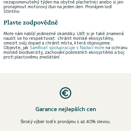
nezapomenutelný týden ma obytné plachetnici anebo si jen
pronajmout motorový člun na jeden den.
Pronájem lodí
Stintino
Plavte zodpovědně
Moře nám nabízí jedinečné okamžiky. Užít si je také znamená
naučit se ho respektovat: chránit mořské ekosystémy,
omezit svůj dopad a chránit místa, která objevujeme.
Objevte, jak
SamBoat spolupracuje s Nadací moře
na ochranu
mořské biodiverzity, zachování pobřežních ekosystémů a boj
proti plastovému znečištění.
Garance nejlepších cen
Široký výběr lodí k pronájmu s až 40% slevou.