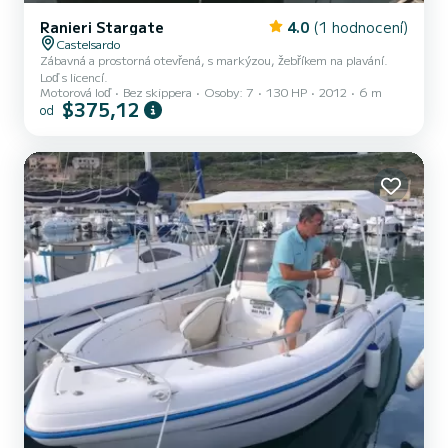
Ranieri Stargate
4.0
(1 hodnocení)
Castelsardo
Zábavná a prostorná otevřená, s markýzou, žebříkem na plavání.
Loď s licencí.
Motorová loď
Bez skippera
Osoby: 7
130 HP
2012
6 m
$375,12
od