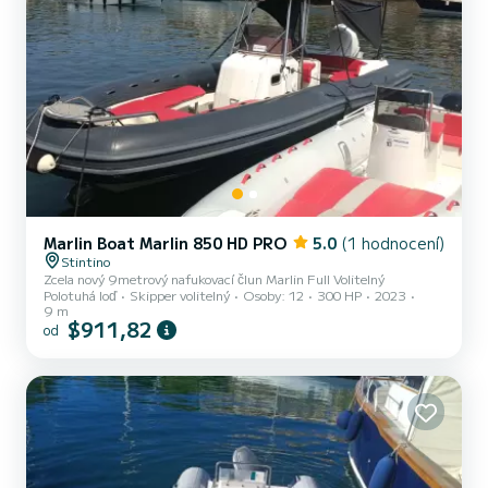
Marlin Boat Marlin 850 HD PRO
5.0
(1 hodnocení)
Stintino
Zcela nový 9metrový nafukovací člun Marlin Full Volitelný
Polotuhá loď
Skipper volitelný
Osoby: 12
300 HP
2023
9 m
$911,82
od