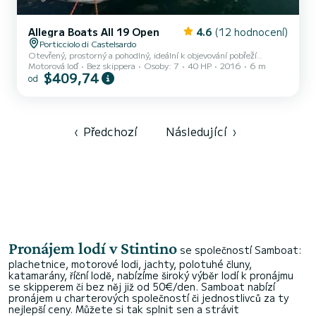
Allegra Boats All 19 Open
4.6
(12 hodnocení)
Porticciolo di Castelsardo
Otevřený, prostorný a pohodlný, ideální k objevování pobřeží..
Motorová loď
Bez skippera
Osoby: 7
40 HP
2016
6 m
$409,74
od
‹
Předchozí
Následující
›
Pronájem lodí v Stintino
se společností Samboat:
plachetnice, motorové lodi, jachty, polotuhé čluny,
katamarány, říční lodě, nabízíme široký výběr lodí k pronájmu
se skipperem či bez něj již od 50€/den. Samboat nabízí
pronájem u charterových společností či jednostlivců za ty
nejlepší ceny. Můžete si tak splnit sen a strávit