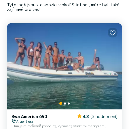
Tyto lodě jsou k dispozici v okolí Stintino , může být také
zajímavé pro vás!
Bwa America 650
4.3
(3 hodnocení)
Argentiera
Člun je mimořádně pohodlný, vybavený stínícími markýzami,