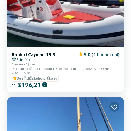
Ranieri Cayman 19 S
5.0
(1 hodnocení)
Stintino
Cayman 19 Red
Polotuhá loď
Doprovodná osoba volitelná
Osoby: 8
40 HP
2021
6 m
Bez řidičského průkazu
$196,21
od