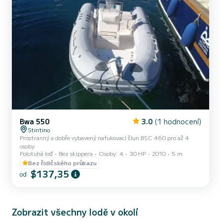
Bwa 550
3.0
(1 hodnocení)
Stintino
Prostranný a dobře vybavený nafukovací člun BSC 460 pro až 4
osoby
Polotuhá loď
Bez skippera
Osoby: 4
30 HP
2010
5 m
Bez řidičského průkazu
$137,35
od
Zobrazit všechny lodě v okolí