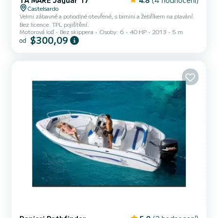
TA MARE Jaguar 17
4.8
(4 hodnocení)
Castelsardo
Velmi zábavné a pohodlné otevřené, s bimini a žebříkem na plavání.
Bez licence. TPL pojištění.
Motorová loď
Bez skippera
Osoby: 6
40 HP
2013
5 m
$300,09
od