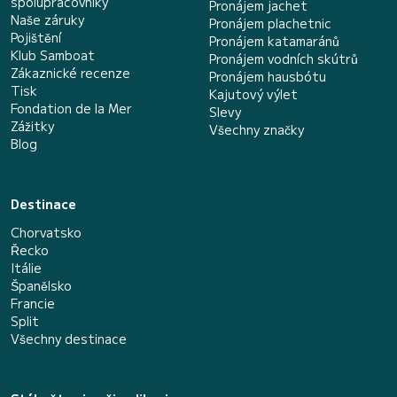
spolupracovníky
Pronájem jachet
Naše záruky
Pronájem plachetnic
Pojištění
Pronájem katamaránů
Klub Samboat
Pronájem vodních skútrů
Zákaznické recenze
Pronájem hausbótu
Tisk
Kajutový výlet
Fondation de la Mer
Slevy
Zážitky
Všechny značky
Blog
Destinace
Chorvatsko
Řecko
Itálie
Španělsko
Francie
Split
Všechny destinace