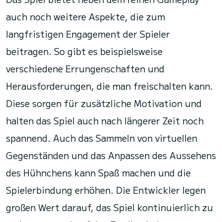
auch noch weitere Aspekte, die zum
langfristigen Engagement der Spieler
beitragen. So gibt es beispielsweise
verschiedene Errungenschaften und
Herausforderungen, die man freischalten kann.
Diese sorgen für zusätzliche Motivation und
halten das Spiel auch nach längerer Zeit noch
spannend. Auch das Sammeln von virtuellen
Gegenständen und das Anpassen des Aussehens
des Hühnchens kann Spaß machen und die
Spielerbindung erhöhen. Die Entwickler legen
großen Wert darauf, das Spiel kontinuierlich zu