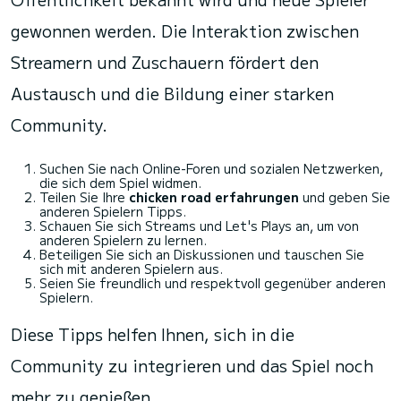
gewonnen werden. Die Interaktion zwischen
Streamern und Zuschauern fördert den
Austausch und die Bildung einer starken
Community.
Suchen Sie nach Online-Foren und sozialen Netzwerken,
die sich dem Spiel widmen.
Teilen Sie Ihre
chicken road erfahrungen
und geben Sie
anderen Spielern Tipps.
Schauen Sie sich Streams und Let's Plays an, um von
anderen Spielern zu lernen.
Beteiligen Sie sich an Diskussionen und tauschen Sie
sich mit anderen Spielern aus.
Seien Sie freundlich und respektvoll gegenüber anderen
Spielern.
Diese Tipps helfen Ihnen, sich in die
Community zu integrieren und das Spiel noch
mehr zu genießen.