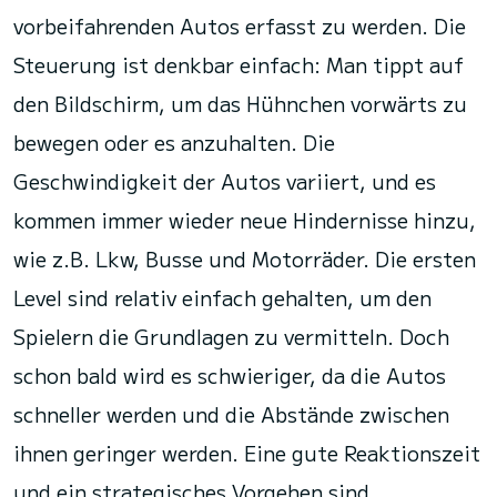
vorbeifahrenden Autos erfasst zu werden. Die
Steuerung ist denkbar einfach: Man tippt auf
den Bildschirm, um das Hühnchen vorwärts zu
bewegen oder es anzuhalten. Die
Geschwindigkeit der Autos variiert, und es
kommen immer wieder neue Hindernisse hinzu,
wie z.B. Lkw, Busse und Motorräder. Die ersten
Level sind relativ einfach gehalten, um den
Spielern die Grundlagen zu vermitteln. Doch
schon bald wird es schwieriger, da die Autos
schneller werden und die Abstände zwischen
ihnen geringer werden. Eine gute Reaktionszeit
und ein strategisches Vorgehen sind