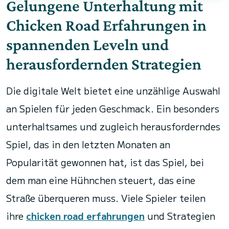
Gelungene Unterhaltung mit
Chicken Road Erfahrungen in
spannenden Leveln und
herausfordernden Strategien
Die digitale Welt bietet eine unzählige Auswahl
an Spielen für jeden Geschmack. Ein besonders
unterhaltsames und zugleich herausforderndes
Spiel, das in den letzten Monaten an
Popularität gewonnen hat, ist das Spiel, bei
dem man eine Hühnchen steuert, das eine
Straße überqueren muss. Viele Spieler teilen
ihre
chicken road erfahrungen
und Strategien