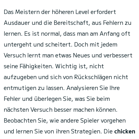
Das Meistern der höheren Level erfordert
Ausdauer und die Bereitschaft, aus Fehlern zu
lernen. Es ist normal, dass man am Anfang oft
untergeht und scheitert. Doch mit jedem
Versuch lernt man etwas Neues und verbessert
seine Fähigkeiten. Wichtig ist, nicht
aufzugeben und sich von Rückschlägen nicht
entmutigen zu lassen. Analysieren Sie Ihre
Fehler und überlegen Sie, was Sie beim
nächsten Versuch besser machen können.
Beobachten Sie, wie andere Spieler vorgehen
und lernen Sie von ihren Strategien. Die
chicken