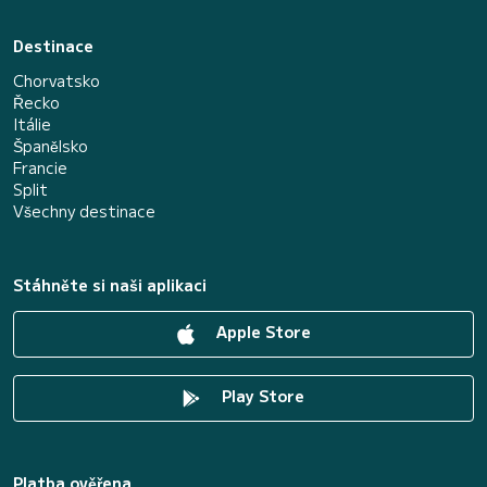
Destinace
Chorvatsko
Řecko
Itálie
Španělsko
Francie
Split
Všechny destinace
Stáhněte si naši aplikaci
Apple Store
Play Store
Platba ověřena