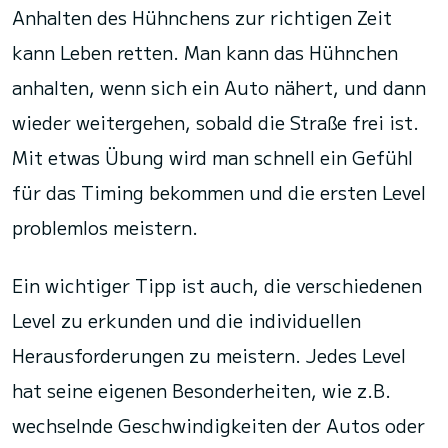
Anhalten des Hühnchens zur richtigen Zeit
kann Leben retten. Man kann das Hühnchen
anhalten, wenn sich ein Auto nähert, und dann
wieder weitergehen, sobald die Straße frei ist.
Mit etwas Übung wird man schnell ein Gefühl
für das Timing bekommen und die ersten Level
problemlos meistern.
Ein wichtiger Tipp ist auch, die verschiedenen
Level zu erkunden und die individuellen
Herausforderungen zu meistern. Jedes Level
hat seine eigenen Besonderheiten, wie z.B.
wechselnde Geschwindigkeiten der Autos oder