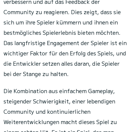
verbessern und auf das Feedback der
Community zu reagieren. Dies zeigt, dass sie
sich um ihre Spieler kümmern und ihnen ein
bestmögliches Spielerlebnis bieten möchten.
Das langfristige Engagement der Spieler ist ein
wichtiger Faktor für den Erfolg des Spiels, und
die Entwickler setzen alles daran, die Spieler
bei der Stange zu halten.
Die Kombination aus einfachem Gameplay,
steigender Schwierigkeit, einer lebendigen
Community und kontinuierlichen
Weiterentwicklungen macht dieses Spiel zu