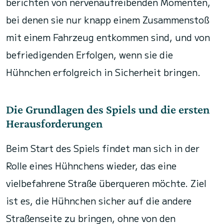
berichten von nervenaufreibenden Momenten,
bei denen sie nur knapp einem Zusammenstoß
mit einem Fahrzeug entkommen sind, und von
befriedigenden Erfolgen, wenn sie die
Hühnchen erfolgreich in Sicherheit bringen.
Die Grundlagen des Spiels und die ersten
Herausforderungen
Beim Start des Spiels findet man sich in der
Rolle eines Hühnchens wieder, das eine
vielbefahrene Straße überqueren möchte. Ziel
ist es, die Hühnchen sicher auf die andere
Straßenseite zu bringen, ohne von den