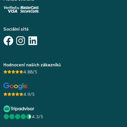
Sociální sítě
Hodnocení našich zákazníků
4.88/5
4.9/5
4.3/5