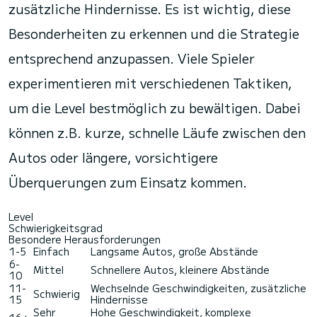
zusätzliche Hindernisse. Es ist wichtig, diese
Besonderheiten zu erkennen und die Strategie
entsprechend anzupassen. Viele Spieler
experimentieren mit verschiedenen Taktiken,
um die Level bestmöglich zu bewältigen. Dabei
können z.B. kurze, schnelle Läufe zwischen den
Autos oder längere, vorsichtigere
Überquerungen zum Einsatz kommen.
Level
Schwierigkeitsgrad
Besondere Herausforderungen
1-5
Einfach
Langsame Autos, große Abstände
6-
Mittel
Schnellere Autos, kleinere Abstände
10
11-
Wechselnde Geschwindigkeiten, zusätzliche
Schwierig
15
Hindernisse
Sehr
Hohe Geschwindigkeit, komplexe