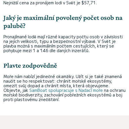
Nejnižší cena za pronájem lodi v Svět je $57,71.
Jaký je maximální povolený počet osob na
palubě?
Pronajímané lodě mají různé kapacity počtu osob v závislosti
na jejich velikosti, typu a bezpečnostní výbavě. V Svět je
plavba možná s maximálním počtem cestujících, který se
pohybuje mezi 1 a 146 dle daných inzerátů.
Plavte zodpovědně
Moře nám nabízí jedinečné okamžiky. Užít si je také znamená
naučit se ho respektovat: chránit mořské ekosystémy,
omezit svůj dopad a chránit místa, která objevujeme.
Objevte, jak
SamBoat spolupracuje s Nadací moře
na ochranu
mořské biodiverzity, zachování pobřežních ekosystémů a boj
proti plastovému znečištění.