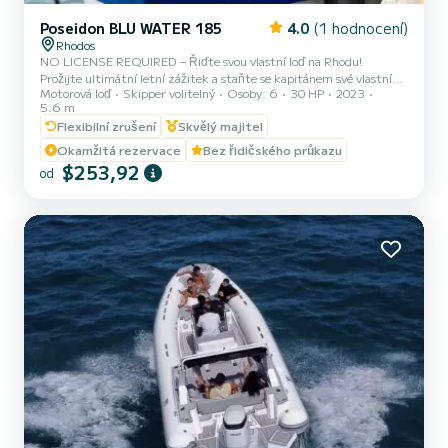
Poseidon BLU WATER 185
4.0
(1 hodnocení)
Rhodos
NO LICENSE REQUIRED – Řiďte svou vlastní loď na Rhodu! ️
Prožijte ultimátní letní zážitek a staňte se kapitánem své vlastní
Motorová loď
Skipper volitelný
Osoby: 6
30 HP
2023
plavby! S naší zbrusu novou lodí Poseidon Blu Water 185
5.6 m
nepotřebujete lodní průkaz ani žádné předchozí zkušenosti k tomu,
Flexibilní zrušení
Skvělý majitel
abyste mohli objevovat nejkrásnější místa na Rhodu. Předtím než
vyplujete z nového přístavu Rhodes New Marina, poskytne vám náš
Okamžitá rezervace
Bez řidičského průkazu
profesionální tým úplné 15minutové bezpečnostní brífink a ukáže
$253,92
od
vám přesně, jak ovládat loď s úplným pohodlím a bezpečností...