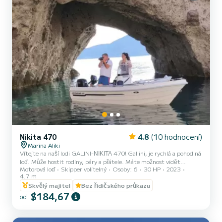
Nikita 470
4.8
(10 hodnocení)
Marina Aliki
Vítejte na naší lodi GALINI-ΝΙΚΙΤΑ 470! Gallini, je rychlá a pohodlná
loď. Může hostit rodiny, páry a přátele. Máte možnost vidět
Motorová loď
Skipper volitelný
Osoby: 6
30 HP
2023
všechny krásné a skryté pláže v okolí Parosu. Těšíme se, že vás
4.7 m
přivítáme na naší lodi!
Skvělý majitel
Bez řidičského průkazu
$184,67
od