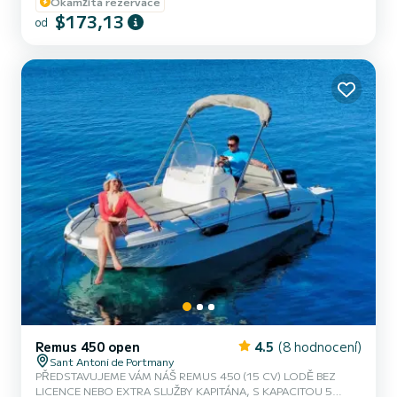
Okamžitá rezervace
zážitkem, takže nebudete potřebovat žádné zkušenosti. 5.
$173,13
od
Maximální bezpečnost, pojištění zahrnuto, kompletní
bezpečnostní vybavení a ge...
Remus 450 open
4.5
(8 hodnocení)
Sant Antoni de Portmany
PŘEDSTAVUJEME VÁM NÁŠ REMUS 450 (15 CV) LODĚ BEZ
LICENCE NEBO EXTRA SLUŽBY KAPITÁNA, S KAPACITOU 5