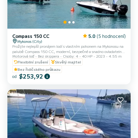
Compass 150 CC
5.0
(5 hodnocení)
Mykonos (City)
Prožijte nejlepší pronájem lodí s vlastním pohonem na Mykonosu na
palubě Compass 150 CC, moderní, bezpečné a snadno ovladatelné
Motorová loď
Bez skippera
Osoby: 4
40 HP
2023
4.55 m
malé lodě bez licence. Ideální pro soukromé lodní výlety, rodinné
dobrodružství na lodi, romantické úniky a all-inclusive denní plavby
Flexibilní zrušení
Skvělý majitel
na jižním pobřeží Mykonosu, Dragonisi, Rhenia a ostrov Delos. Naše
Bez řidičského průkazu
Compass 150 CC vám umožňuje prozkoumat tyto úchvatné
$253,92
od
lokality ve vašem vlastním tempu. Licence není vyžadována, což je
ideální pro začátečníky a námořníky poprvé. Užijte...