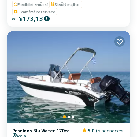
Flexibilní zrušení
Skvělý majitel
užijte si! Proč vybrat nás? 1. S ZÁKLADNÍM NAVIGAČNÍM
LICENCEM. Poskytujeme vám krátký trénink před (Konkurent
Okamžitá rezervace
méně dobrý než SamBoat), abyste mohli s jistotou ovládat loď. 2.
$173,13
od
Perfektní Poloha: Nacházíme se v San Antoniu de Portmany, kousek
od ne...
Poseidon Blu Water 170cc
5.0
(5 hodnocení)
Mália