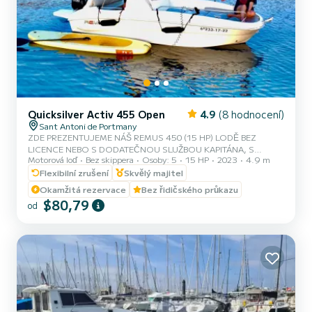
Quicksilver Activ 455 Open
4.9
(8 hodnocení)
Sant Antoni de Portmany
ZDE PREZENTUJEME NÁŠ REMUS 450 (15 HP) LODĚ BEZ
LICENCE NEBO S DODATEČNOU SLUŽBOU KAPITÁNA, S
Motorová loď
Bez skippera
Osoby: 5
15 HP
2023
4.9 m
KAPACITOU PRO 5 OSOB, V NAŠEM PRONÁJMU ZDARMA
POSKYTUJEME PÁDLOVÁNÍ A ŠNORKLOVACÍ MASKY, S
Flexibilní zrušení
Skvělý majitel
TOUTO LODÍ PROŽIJETE NEZAPOMENUTELNÝ ZÁŽITEK NA
Okamžitá rezervace
Bez řidičského průkazu
OSTROVĚ IBIZA. **AKČNÍ NABÍDKA PRO PÁRY, ZÍSKEJTE SVOJI
$80,79
od
DÁREKOVÝ ZÁŽITEK.** VÝHODY REZERVACE TÉTO LODĚ: •
NEJLEPŠÍ POMĚR KVALITA-CENA. • BEZ KAPITÁNA. •
KAPACITA:5 OSOB. • PÁDLOVÁNÍ A ŠNORKLOVACÍ MASKY
ZDARMA. • BLUETOOTH HUDBA. • CHLADNIČKA NA LODI....