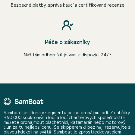
Bezpečné platby, správa kaucí a certifikované recenze
Péče o zákazníky
Náš tým odborníků je vám k dispozici 24/7
Samboat je lídrem v segmentu online pronájmu lodí. Z nabídky
+50 000 soukromých lodí a lodí charterových společností si
můžete pronajmout plachetnici, katamarán nebo motorový
člun za tu nejlepší cenu. Se skipperem či bez něj, rezervujte si
plavbu kdekoli na světě! Samboat je zprostředkovatelem