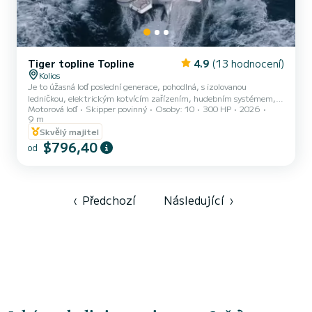
Tiger topline Topline
4.9
(13 hodnocení)
Kolios
Je to úžasná loď poslední generace, pohodlná, s izolovanou
ledničkou, elektrickým kotvícím zařízením, hudebním systémem,
Motorová loď
Skipper povinný
Osoby: 10
300 HP
2026
záchrannými vestami, potápěčským vybavením a klimatizací
9 m
Skvělý majitel
$796,40
od
‹
Předchozí
Následující
›