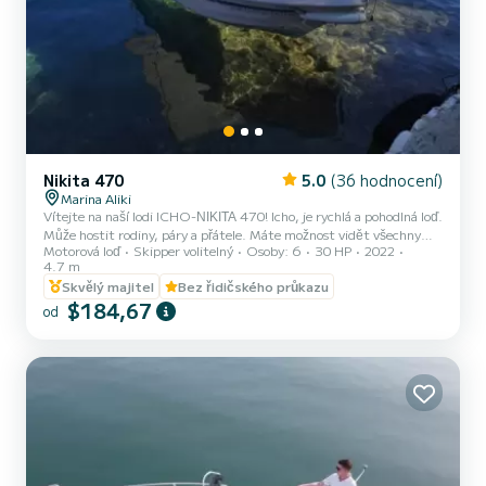
Nikita 470
5.0
(36 hodnocení)
Marina Aliki
Vítejte na naší lodi ICHO-ΝΙΚΙΤΑ 470! Icho, je rychlá a pohodlná loď.
Může hostit rodiny, páry a přátele. Máte možnost vidět všechny
Motorová loď
Skipper volitelný
Osoby: 6
30 HP
2022
krásné a skryté pláže v okolí Parosu. Těšíme se, že vás přivítáme na
4.7 m
naší lodi!
Skvělý majitel
Bez řidičského průkazu
$184,67
od