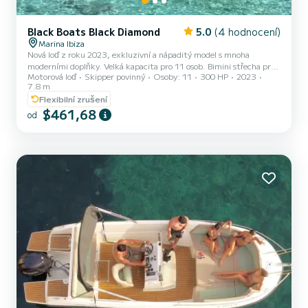
Black Boats Black Diamond
5.0
(4 hodnocení)
Marina Ibiza
Nová loď z roku 2023, exkluzivní a nápaditý model s mnoha
moderními doplňky. Velká kapacita pro 11 osob. Bimini střecha pro
Motorová loď
Skipper povinný
Osoby: 11
300 HP
2023
stín. Rozsáhlé slunečníkové lehátko na přídi a zádi. Sladká voda
7.8 m
sprcha na zádi. Zvukový systém nejnovějšího modelu s Bluetooth
Flexibilní zrušení
připojením, 6 reproduktory, 1 subwoofer, 1 zesilovač. 3 lednice.
$461,68
Stůl na jídlo na zádi a ložnice. Paddleboard. Plavací pásy. Šnorchl.
od
Vnitřní toaleta. Prostorný kajuta. Výkonná loď s 300 HP pro
pohodlnou plavbu, ideální pro cestu z Ibiza na Forment...