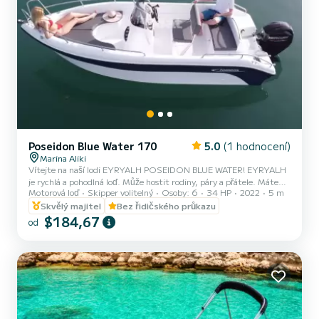
Poseidon Blue Water 170
5.0
(1 hodnocení)
Marina Aliki
Vítejte na naší lodi EYRYALH POSEIDON BLUE WATER! EYRYALH
je rychlá a pohodlná loď. Může hostit rodiny, páry a přátele. Máte
Motorová loď
Skipper volitelný
Osoby: 6
34 HP
2022
5 m
možnost vidět všechny krásné a skryté pláže kolem Parosu. Těšíme
se na vás na naší lodi!
Skvělý majitel
Bez řidičského průkazu
$184,67
od