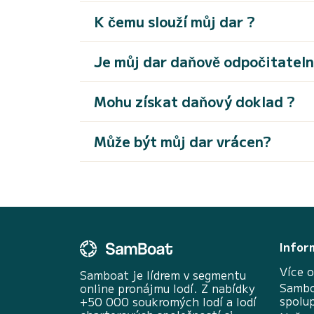
K čemu slouží můj dar ?
Je můj dar daňově odpočitatel
Mohu získat daňový doklad ?
Může být můj dar vrácen?
Infor
Více o
Samboat je lídrem v segmentu
Sambo
online pronájmu lodí. Z nabídky
spolu
+50 000 soukromých lodí a lodí