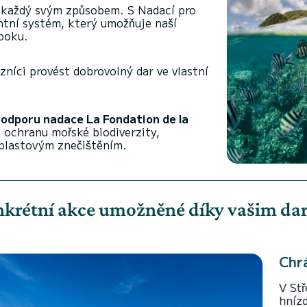
, každý svým způsobem. S Nadací pro
ntní systém, který umožňuje naší
boku.
níci provést dobrovolný dar ve vlastní
podporu nadace La Fondation de la
 ochranu mořské biodiverzity,
 plastovým znečištěním.
krétní akce umožněné díky vašim d
Chránit mořské želvy
V Středomoří podporuje N
hnízdišť mořských želv. Dí