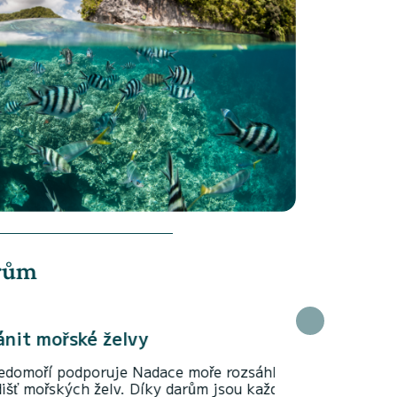
arům
adace moře rozsáhlý program ochrany
ky darům jsou každý rok sledovány