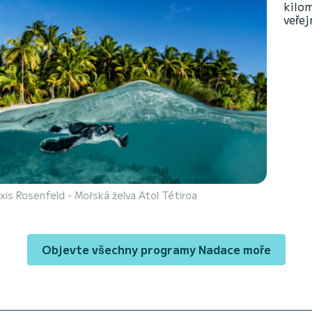
kilometry pláží k odhalení
veřejnosti a podpora věde
lva Atol Tétiroa
Objevte všechny programy Nadace moře