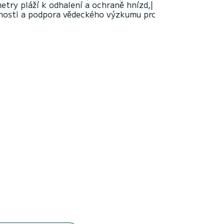
 a ochraně hnízd,| informování
ckého výzkumu pro zachování těch