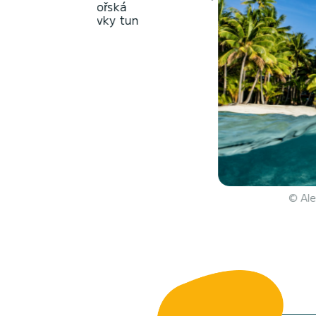
© Alexis Rosenfeld - Mořská že