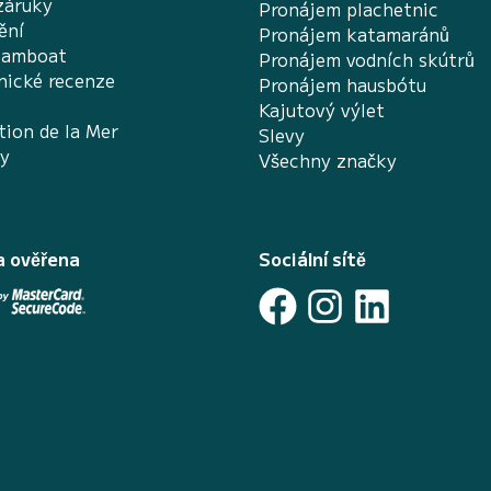
záruky
Pronájem plachetnic
ění
Pronájem katamaránů
Samboat
Pronájem vodních skútrů
nické recenze
Pronájem hausbótu
Kajutový výlet
tion de la Mer
Slevy
ky
Všechny značky
a ověřena
Sociální sítě