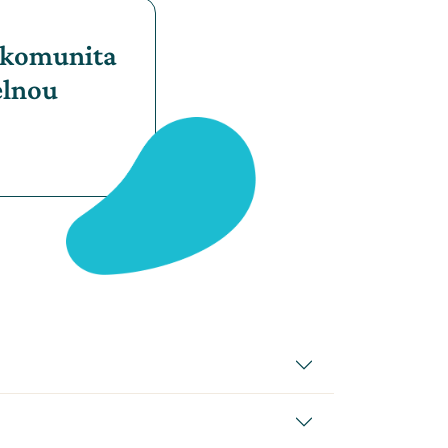
e komunita
elnou