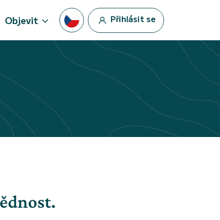
Přihlásit se
Objevit
vědnost.