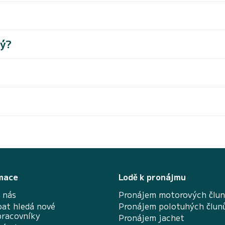
ný?
mace
Lodě k pronájmu
 nás
Pronájem motorových člu
at hledá nové
Pronájem polotuhých člun
pracovníky
Pronájem jachet