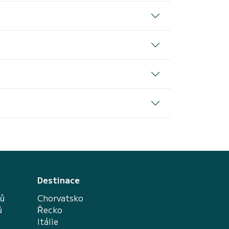
Destinace
nů
Chorvatsko
ů
Řecko
Itálie