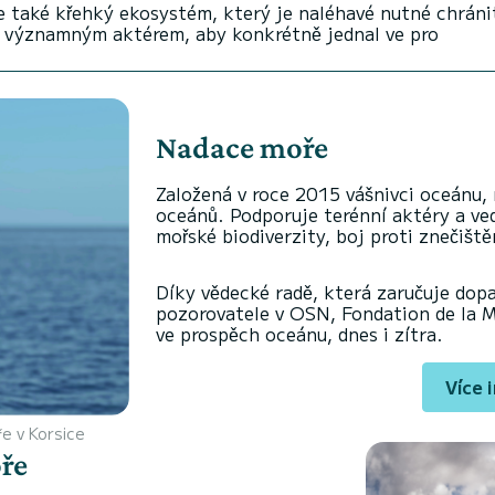
ale také křehký ekosystém, který je naléhavé nutné chrán
s významným aktérem, aby konkrétně jednal ve pro
Nadace moře
Založená v roce 2015 vášnivci oceánu,
oceánů. Podporuje terénní aktéry a ve
mořské biodiverzity, boj proti znečišt
Díky vědecké radě, která zaručuje dopa
pozorovatele v OSN, Fondation de la M
ve prospěch oceánu, dnes i zítra.
Více 
e v Korsice
oře