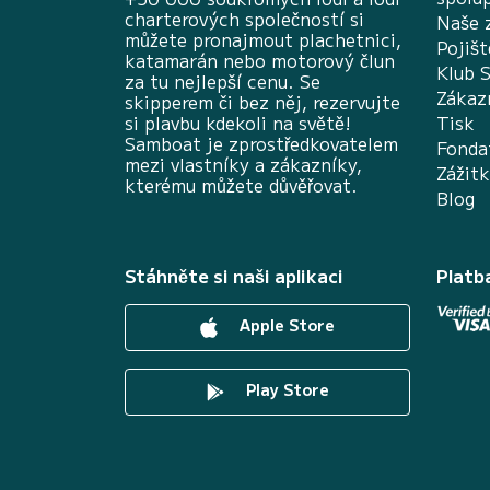
charterových společností si
Naše 
můžete pronajmout plachetnici,
Pojišt
katamarán nebo motorový člun
Klub 
za tu nejlepší cenu. Se
Zákaz
skipperem či bez něj, rezervujte
si plavbu kdekoli na světě!
Tisk
Samboat je zprostředkovatelem
Fonda
mezi vlastníky a zákazníky,
Zážit
kterému můžete důvěřovat.
Blog
Stáhněte si naši aplikaci
Platb
Apple Store
Play Store