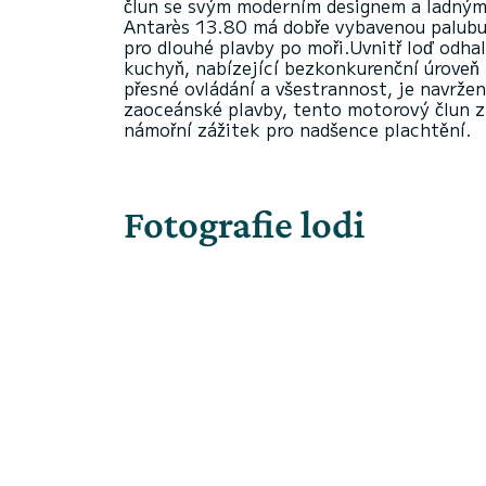
člun se svým moderním designem a ladnými
Antarès 13.80 má dobře vybavenou palubu, 
pro dlouhé plavby po moři.Uvnitř loď odh
kuchyň, nabízející bezkonkurenční úroveň
přesné ovládání a všestrannost, je navrže
zaoceánské plavby, tento motorový člun z
Fotografie lodi