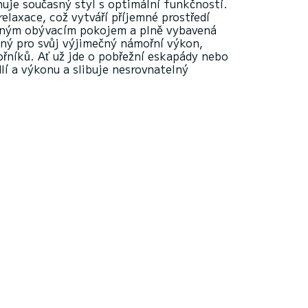
uje současný styl s optimální funkčností.
laxace, což vytváří příjemné prostředí
tleným obývacím pokojem a plně vybavená
aný pro svůj výjimečný námořní výkon,
ořníků. Ať už jde o pobřežní eskapády nebo
í a výkonu a slibuje nesrovnatelný