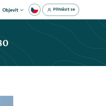
Přihlásit se
Objevit
80