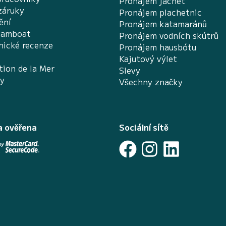
Pronájem jachet
záruky
Pronájem plachetnic
ění
Pronájem katamaránů
Samboat
Pronájem vodních skútrů
nické recenze
Pronájem hausbótu
Kajutový výlet
tion de la Mer
Slevy
ky
Všechny značky
a ověřena
Sociální sítě