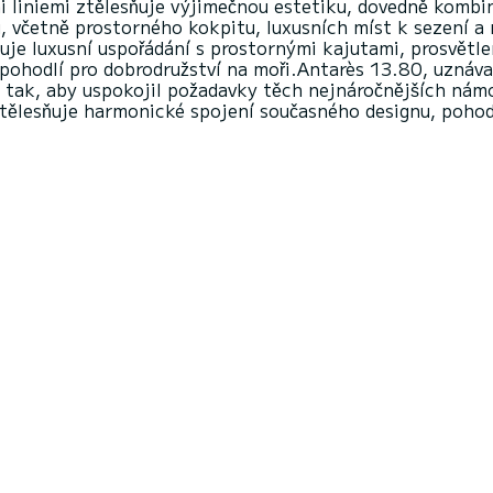
 liniemi ztělesňuje výjimečnou estetiku, dovedně kombin
včetně prostorného kokpitu, luxusních míst k sezení a re
aluje luxusní uspořádání s prostornými kajutami, prosvě
 pohodlí pro dobrodružství na moři.Antarès 13.80, uznáv
n tak, aby uspokojil požadavky těch nejnáročnějších nám
tělesňuje harmonické spojení současného designu, pohodl