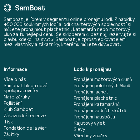
Samboat je lídrem v segmentu online pronájmu lodí. Z nabídky
+50 000 soukromých lodí a lodí charterových společností si
můžete pronajmout plachetnici, katamarán nebo motorový
člun za tu nejlepší cenu. Se skipperem či bez něj, rezervujte si
plavbu kdekoli na světě! Samboat je zprostředkovatelem
mezi vlastníky a zákazníky, kterému můžete důvěřovat.
Informace
Lodě k pronájmu
Více o nás
Pronájem motorových člunů
Samboat hledá nové
Pronájem polotuhých člunů
spolupracovníky
Pronájem jachet
Naše záruky
Pronájem plachetnic
Pojištění
Pronájem katamaránů
Klub Samboat
Pronájem vodních skútrů
Zákaznické recenze
Pronájem hausbótu
Tisk
Kajutový výlet
Fondation de la Mer
Slevy
Zážitky
Všechny značky