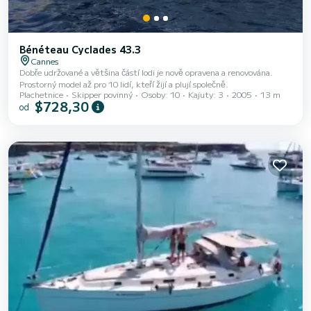
Bénéteau Cyclades 43.3
Cannes
Dobře udržované a většina částí lodi je nově opravena a renovována.
Prostorný model až pro 10 lidí, kteří žijí a plují společně.
Plachetnice
Skipper povinný
Osoby: 10
Kajuty: 3
2005
13 m
$728,30
od