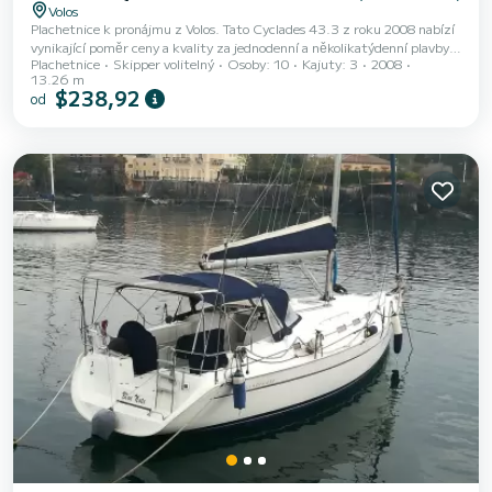
Volos
Plachetnice k pronájmu z Volos. Tato Cyclades 43.3 z roku 2008 nabízí
vynikající poměr ceny a kvality za jednodenní a několikatýdenní plavby.
Plachetnice
Skipper volitelný
Osoby: 10
Kajuty: 3
2008
Počet komfortních kajut: 3 a počet osob na lodi: 6. S celkovou délkou13
13.26 m
m a výkonem HP bude tato loď vaším nejlepším společníkem na
$238,92
od
nezapomenutelné dovolené v okolí Volos Cyclades 43.3 je vybaven 3
toaletou se sprchou. Vybavení lodi Latovaná hlavní plachta a Lodní
plachta na navíječi. Konkrétně zahrnuje...