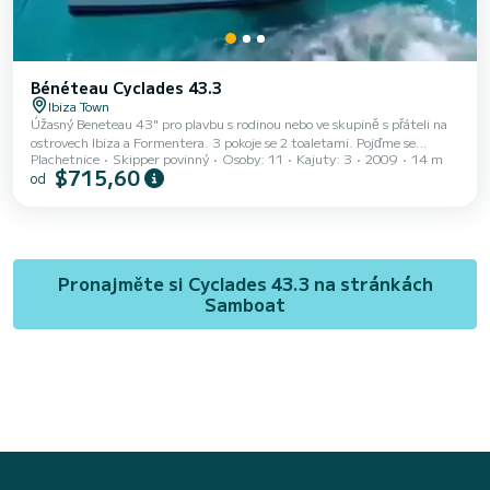
Bénéteau Cyclades 43.3
Ibiza Town
Úžasný Beneteau 43" pro plavbu s rodinou nebo ve skupině s přáteli na
ostrovech Ibiza a Formentera. 3 pokoje se 2 toaletami. Pojďme se
Plachetnice
Skipper povinný
Osoby: 11
Kajuty: 3
2009
14 m
plavit... ⛵⛵⛵
$715,60
od
Pronajměte si Cyclades 43.3 na stránkách
Samboat