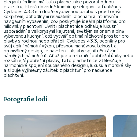
elegantním liniím má tato plachetnice pozoruhodnou
estetiku, která dovedně kombinuje eleganci a funkčnost.
Cyclades 43.3 má dobře vybavenou palubu s prostorným
kokpitem, pohodlnými relaxačními plochami a intuitivním
navigačním vybavením, což poskytuje ideální platformu pro
milovníky plachtění. Uvnitř plachetnice odhaluje luxusní
uspořádání s velkorysými kajutami, světlým salonem a plně
vybavenou kuchyní, což vytváří optimální životní prostor pro
plavby s rodinou nebo přáteli. Cyclades 43.3, oceněný pro
svůj agilní námořní výkon, přesnou manévrovatelnost a
promyšlený design, je navržen tak, aby splnil očekávání
náročných námořníků. Ať už jde o relaxační pobřežní úniky nebo
rozsáhlejší pobřežní plavby, tato plachetnice ztělesňuje
harmonické spojení současného designu, luxusu a mořské síly
a slibuje výjimečný zážitek z plachtění pro nadšence
Fotografie lodi