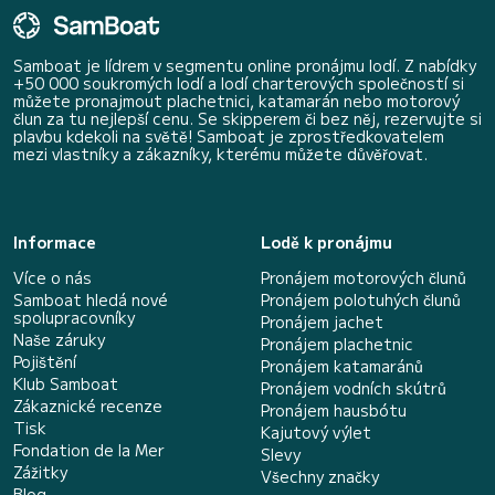
Samboat je lídrem v segmentu online pronájmu lodí. Z nabídky
+50 000 soukromých lodí a lodí charterových společností si
můžete pronajmout plachetnici, katamarán nebo motorový
člun za tu nejlepší cenu. Se skipperem či bez něj, rezervujte si
plavbu kdekoli na světě! Samboat je zprostředkovatelem
mezi vlastníky a zákazníky, kterému můžete důvěřovat.
Informace
Lodě k pronájmu
Více o nás
Pronájem motorových člunů
Samboat hledá nové
Pronájem polotuhých člunů
spolupracovníky
Pronájem jachet
Naše záruky
Pronájem plachetnic
Pojištění
Pronájem katamaránů
Klub Samboat
Pronájem vodních skútrů
Zákaznické recenze
Pronájem hausbótu
Tisk
Kajutový výlet
Fondation de la Mer
Slevy
Zážitky
Všechny značky
Blog