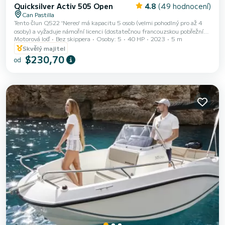
Quicksilver Activ 505 Open
4.8
(49 hodnocení)
Can Pastilla
Tento člun Q522 'Nereo' má kapacitu 5 osob (velmi pohodlný pro až 4
osoby) a vyžaduje námořní licenci (dostatečnou francouzskou pobřežní
Motorová loď
Bez skippera
Osoby: 5
40 HP
2023
5 m
licenci například). Je vybaven stínidlem bimini na ochranu před sluncem,
kotvou, žebříkem a koupací plošinou pro snadné vstupání do vody a
Skvělý majitel
návrat na palubu, rádiem/bluetooth a samozřejmě veškerým
$230,70
od
bezpečnostním vybavením (záchranné vesty, kotva, mlhový roh apod.).
Spotřebu paliva platíte na konci pronájmu (přibližně 5-10 € za hodinu
plavby, v závislosti na r...