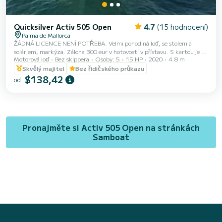
Quicksilver Activ 505 Open
4.7
(15 hodnocení)
Palma de Mallorca
ŽÁDNÁ LICENCE NENÍ POTŘEBA. Velmi pohodlná loď, se stolem a
soláriem, markýza. Záloha 300 eur v hotovosti v přístavu. S kartou je to
Motorová loď
Bez skippera
Osoby: 5
15 HP
2020
4.8 m
500 eur. Nedodržení harmonogramu má za následek pokutu 50 eur za
hodinu.
Skvělý majitel
Bez řidičského průkazu
$138,42
od
Pronajměte si Activ 505 Open na stránkách
Samboat