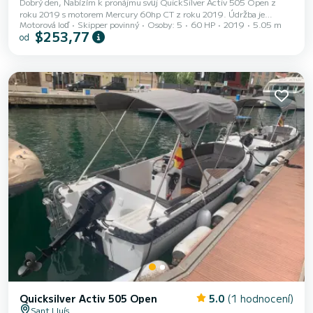
Dobrý den, Nabízím k pronájmu svůj QuickSilver Activ 505 Open z
roku 2019 s motorem Mercury 60hp CT z roku 2019. Údržba je
Motorová loď
Skipper povinný
Osoby: 5
60 HP
2019
5.05 m
aktuální a loď je mezi jednotlivými pronájmy vyčištěna, děláme vše pro
$253,77
od
to, aby vaše vyjížďka proběhla v těch nejlepších podmínkách. Pronájem
pouze s kapitánem
Quicksilver Activ 505 Open
5.0
(1 hodnocení)
Sant Lluís