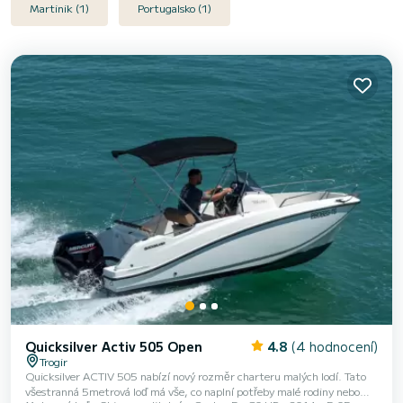
Martinik (1)
Portugalsko (1)
Quicksilver Activ 505 Open
4.8
(4 hodnocení)
Trogir
Quicksilver ACTIV 505 nabízí nový rozměr charteru malých lodí. Tato
všestranná 5metrová loď má vše, co naplní potřeby malé rodiny nebo