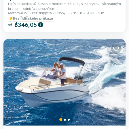
Loď s kapacitou až 5 osob, s motorem 15 k. s., s markýzou, záchranným
kruhem, lednicí a slunečníkem
Motorová loď
Bez skippera
Osoby: 5
15 HP
2021
5 m
Bez řidičského průkazu
$346,05
od