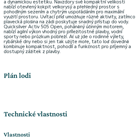
a dynamickou estetiku. Navzdory své kompaktní velikosti
nabízí otevřený kokpit velkorysý a přehledný prostor s
pohodlným sezením a chytrým uspořádáním pro maximální
využití prostoru. Uvítací příď umožňuje různé aktivity, zatímco
plavecká plošina na zádi poskytuje snadný přístup do vody.
Quicksilver Activ 505 Open, poháněný účinným motorem,
nabízí agilní výkon vhodný pro příležitostné plavby, vodní
sporty nebo průzkum pobřeží. Ať už jde o rodinné výlety,
rybářské dny nebo si jen tak užijte moře, tato loď dovedně
kombinuje kompaktnost, pohodlí a funkčnost pro příjemný a
Plán lodi
Technické vlastnosti
Vlastnosti