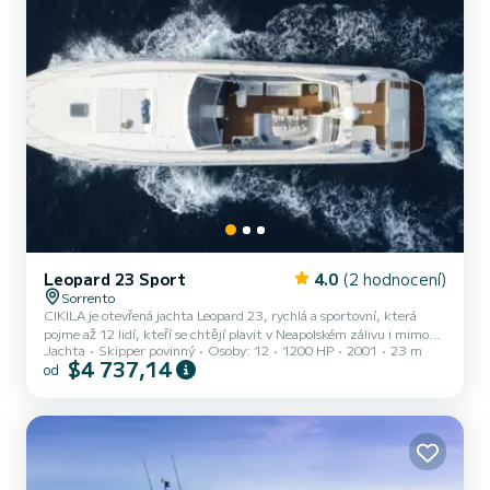
Leopard 23 Sport
4.0
(2 hodnocení)
Sorrento
CIKILA je otevřená jachta Leopard 23, rychlá a sportovní, která
pojme až 12 lidí, kteří se chtějí plavit v Neapolském zálivu i mimo
Jachta
Skipper povinný
Osoby: 12
1200 HP
2001
23 m
něj. Se 3 kajutami, velkým salonkem a 3 koupelnami je také velmi
$4 737,14
od
pohodlná pro vícedenní mini-plavby. Sluneční paluba je vybavena TV
obrazovkou, jídelním koutem se skládacím stolem a velkou
pohovkou, kde můžete může relaxovat při popíjení nápoje. Venku
také najdete dvě pohodlná lehátka, jedno na přídi a jedno na zádi,
obě vybavená polštáři. S naším 23metrovým Leop...