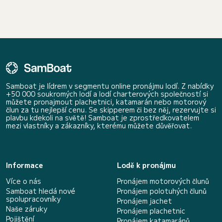
Samboat je lídrem v segmentu online pronájmu lodí. Z nabídky
+50 000 soukromých lodí a lodí charterových společností si
můžete pronajmout plachetnici, katamarán nebo motorový
člun za tu nejlepší cenu. Se skipperem či bez něj, rezervujte si
plavbu kdekoli na světě! Samboat je zprostředkovatelem
mezi vlastníky a zákazníky, kterému můžete důvěřovat.
Informace
Lodě k pronájmu
Více o nás
Pronájem motorových člunů
Samboat hledá nové
Pronájem polotuhých člunů
spolupracovníky
Pronájem jachet
Naše záruky
Pronájem plachetnic
Pojištění
Pronájem katamaránů