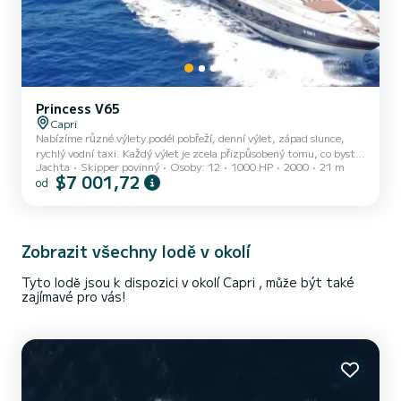
Princess V65
Capri
Nabízíme různé výlety podél pobřeží, denní výlet, západ slunce,
rychlý vodní taxi. Každý výlet je zcela přizpůsobený tomu, co byste
Jachta
Skipper povinný
Osoby: 12
1000 HP
2000
21 m
chtěli dělat. Výlet na lodi zahrnuje: Nástup v Capri, trvá asi 7
$7 001,72
od
hodin od 9:00/10:00, během kterých si můžeme vychutnat
klidnou soukromou prohlídku k objevování ostrova Capri a uvidíte
nádherné výhledy, včetně: Modrá jeskyně, Zelená jeskyně, Bílá
jeskyně, Marina Piccola, I Faraglioni Capri. Co je zahrnuto v ceně:
DPH, Skipper, Palivo, Ručníky, Nealkoholické nápoje a...
Zobrazit všechny lodě v okolí
Tyto lodě jsou k dispozici v okolí Capri , může být také
zajímavé pro vás!