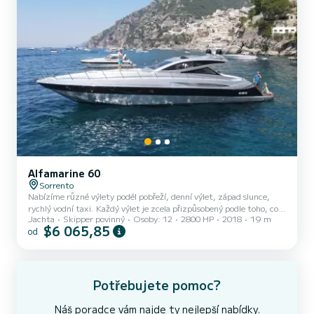
Alfamarine 60
Sorrento
Nabízíme různé výlety podél pobřeží, denní výlet, západ slunce,
rychlý vodní taxi. Každý výlet je zcela přizpůsobený podle toho, co
Jachta
Skipper povinný
Osoby: 12
2800 HP
2018
19 m
byste chtěli dělat. V ceně je zahrnuto: DPH, kapitán, palivo,
$6 065,85
od
ručníky, nealkoholické nápoje a suché občerstvení. V ceně není
zahrnuto: oběd v místní, přímořské restauraci, spropitné pro
kapitána, vstupné do jeskyní, přístavní poplatky. Můžeme
nabídnout i další destinace na vyžádání: Amalfijské pobřeží, Ischia,
Procida atd. Můžeme také vyplout z jiných přístavů...
Potřebujete pomoc?
Náš poradce vám najde ty nejlepší nabídky.