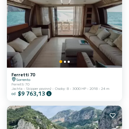
Ferretti 70
Sorrento
Ferretti 70
Jachta
Skipper povinný
Osoby: 8
3000 HP
2018
24 m
$9 763,13
od