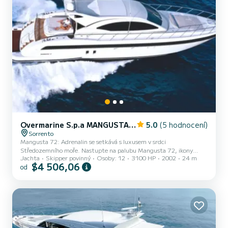
Overmarine S.p.a MANGUSTA 72
5.0
(5 hodnocení)
Sorrento
Mangusta 72: Adrenalin se setkává s luxusem v srdci
Středozemního moře. Nastupte na palubu Mangusta 72, ikony
Jachta
Skipper povinný
Osoby: 12
3100 HP
2002
24 m
otevřeného stylu od Overmarine, a proměňte svou dovolenou v
$4 506,06
od
kinematografický zážitek. Své elegantní tvary, trup navržený pro
elegantní prořezávání vln a rychlost, která zkracuje vzdálenosti
mezi vašimi sny, je tento jachta nekompromisní volbou. Proč si
vybrat právě jeho? Zapomeňte na dlouhá čekání při přepravě. S
Mangusta 72 se moře stane vaším soukromým hřištěm. Široké
slunečníky na pří...