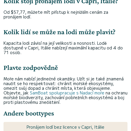
Kolik stojí pronájem lodi v Capri, Itálie?
Od $57,77, můžete mít přístup k nejnižším cenám za
pronájem lodí.
Kolik lidí se může na lodi může plavit?
Kapacita lodi závisí na její velikosti a nosnosti. Lodě
dostupné v Capri, Itálie nabízejí maximální kapacitu od 4 do
71 osob.
Plavte zodpovědně
Moře nám nabízí jedinečné okamžiky. Užít si je také znamená
naučit se ho respektovat: chránit mořské ekosystémy,
omezit svůj dopad a chránit místa, která objevujeme.
Objevte, jak
SamBoat spolupracuje s Nadací moře
na ochranu
mořské biodiverzity, zachování pobřežních ekosystémů a boj
proti plastovému znečištění.
Andere boottypes
Pronájem lodí bez licence v Capri, Itálie