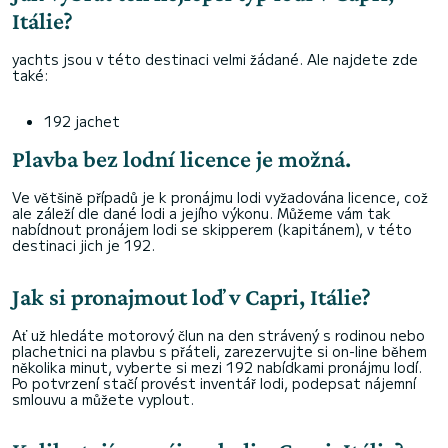
Itálie?
yachts jsou v této destinaci velmi žádané. Ale najdete zde
také:
192 jachet
Plavba bez lodní licence je možná.
Ve většině případů je k pronájmu lodi vyžadována licence, což
ale záleží dle dané lodi a jejího výkonu. Můžeme vám tak
nabídnout pronájem lodi se skipperem (kapitánem), v této
destinaci jich je 192.
Jak si pronajmout loď v Capri, Itálie?
Ať už hledáte motorový člun na den strávený s rodinou nebo
plachetnici na plavbu s přáteli, zarezervujte si on-line během
několika minut, vyberte si mezi 192 nabídkami pronájmu lodí.
Po potvrzení stačí provést inventář lodi, podepsat nájemní
smlouvu a můžete vyplout.