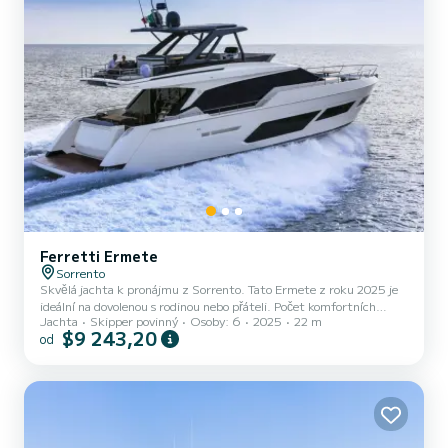
Ferretti Ermete
Sorrento
Skvělá jachta k pronájmu z Sorrento. Tato Ermete z roku 2025 je
ideální na dovolenou s rodinou nebo přáteli. Počet komfortních
Jachta
Skipper povinný
Osoby: 6
2025
22 m
kajut: 3 a počet osob na lodi: 6. S celkovou délkou22 m a výkonem
$9 243,20
od
HP bude tato loď vaším nejlepším společníkem na nezapomenutelné
dovolené v okolí Sorrento Konkrétně zahrnuje následující vybavení:
TV, Venkovní reproduktory, Wifi a internet, Sprcha na palubě,
Odsolovací zařízení, Barbecue, Klimatizace. Žádosti o rezervac...