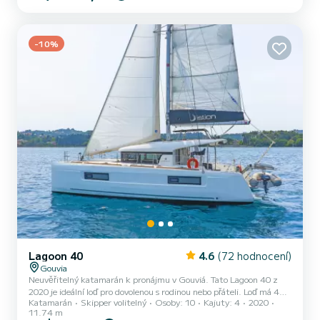
dovolené v okolí Gouviá Pro vaše pohodlí Moy má 4 toaletu se
sprchou Konkrétně zahrnuje následující vybavení: Autopilot,
Venkovní repro...
-10%
Lagoon 40
4.6
(72 hodnocení)
Gouvia
Neuvěřitelný katamarán k pronájmu v Gouviá. Tato Lagoon 40 z
2020 je ideální loď pro dovolenou s rodinou nebo přáteli. Loď má 4
Katamarán
Skipper volitelný
Osoby: 10
Kajuty: 4
2020
plně vybavené kajuty a jednu kapacita 10 osob. S celkovou délkou
11.74 m
12 metrů bude vaším nejlepším spojencem pro strávení výjimečné