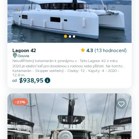
Lagoon 42
4.3
(13 hodnocení)
Gouvia
Neuvěřitelný katamarán k pronájmu v . Tato Lagoon 42 z roku
2020 je ideální loď pro dovolenou s rodinou nebo přáteli. Na tomto
Katamarán
Skipper volitelný
Osoby: 12
Kajuty: 4
2020
13metrovém katamaránu budete mít výjimečnou plavbu. Při
12.8 m
plavbě budete moci ubytovat až 12 cestujících a využít její 4 kajuty
$938,95
od
s úplným pohodlím. Pro vaše pohodlí má Athina 4 toalety se sprchou
Tato loď je vybavena s hlavní plachtou Full batten a Furling genoa.
Má následující vybavení: Auto-pilot, Přívěsný motor, USB zástrčka,
Výrobník vody, Elektrický naviják. Ne...
-23%