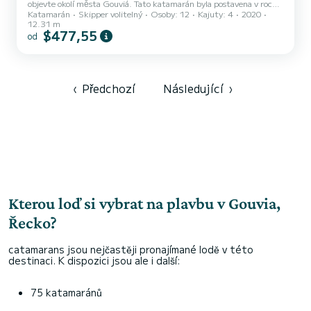
objevte okolí města Gouviá. Tato katamarán byla postavena v roce
Katamarán
Skipper volitelný
Osoby: 12
Kajuty: 4
2020
2020 a nabízí úžasné pohodlí a výkonnost na moři. Počet
12.31 m
komfortních kajut: 4 a počet osob na lodi: 12. S celkovou délkou12
$477,55
od
m a výkonem2 HP bude tato loď vaším nejlepším společníkem na
nezapomenutelné dovolené v okolí Gouviá Bali Catspace Voile je
vybaven 4 toaletou se sprchou. Konkrétně zahrnuje následující
vybavení:...
‹
Předchozí
Následující
›
Kterou loď si vybrat na plavbu v Gouvia,
Řecko?
catamarans jsou nejčastěji pronajímané lodě v této
destinaci. K dispozici jsou ale i další:
75 katamaránů