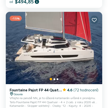
$494,85
od
dovolené na vodě v okolí Gouviá This Lagoon 40 je vybavena 4
hlavicemi se sprchou. Má následující vybavení: Autopilot, Přívěsný
motor. Požadavky na rezervaci a citace zpracovává přímo SamBoat.
Prostřednictvím platformy získáte nejlepší ce...
-15%
Fountaine Pajot FP 44 Quatuor - 4 + 2 cab.
4.6
(72 hodnocení)
Gouvia
Vítejte na palubě NN, je to úžasná katamarán určená k pronájmu.
Tato Fountaine Pajot FP 44 Quatuor - 4 + 2 cab. z roku 2026 vás
Katamarán
Skipper volitelný
Osoby: 12
Kajuty: 4
2026
zavede do těch nejkrásnějších kotvišť v Gouviá. katamarán měří 13