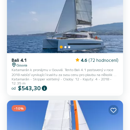
Bali 4.1
4.6
(72 hodnocení)
Gouvia
Katamarán k pronájmu v Gouviá. Tento Bali 4.1 postavený v roce
2018 nabízí vynikající kvalitu za svou cenu pro plavbu na několik dní
Katamarán
Skipper volitelný
Osoby: 12
Kajuty: 4
2018
nebo dokonce několik týdnů. Loď má 4 kabiny s celkovým
12.35 m
komfortem a kapacitou cestujících. S celkovou délkou 12 metrů a
$543,30
od
výkonem 80 koní bude vaším nejlepším přítelem při trávení
mimořádné dovolené na vodách Gouviá Pro vaše pohodlí má
Anemoskala 4 toalety se sprchou Má následující vybavení:
Autopilot, Závěsný motor, USB zástrčka, Elektrický naviják,
-10%
Bluetooth p...