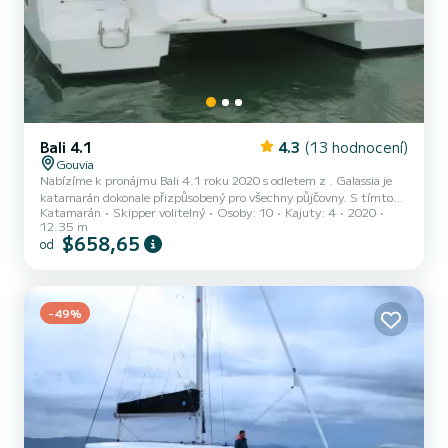
Bali 4.1
4.3
(13 hodnocení)
Gouvia
Nabízíme k pronájmu Bali 4.1 roku 2020 s odletem z . Galassia je
katamarán dokonale přizpůsobený pro všechny půjčovny. S tímto
Katamarán
Skipper volitelný
Osoby: 10
Kajuty: 4
2020
katamaránem se velmi příjemně manipuluje na týdenní i více
12.35 m
plavbu. Loď má 4 kajuty s celkovým komfortem a kapacitou 10
$658,65
od
cestujících. S celkovou délkou 12 metrů a výkonem 80 koní bude
vaším nejlepším přítelem při trávení mimořádné dovolené na vodách
Toto Bali 4.1 je vybaveno 4 hlavicemi se sprchou. This loď je
vybavena hlavní plachtou Full batten a Furling genoa. M...
-49%