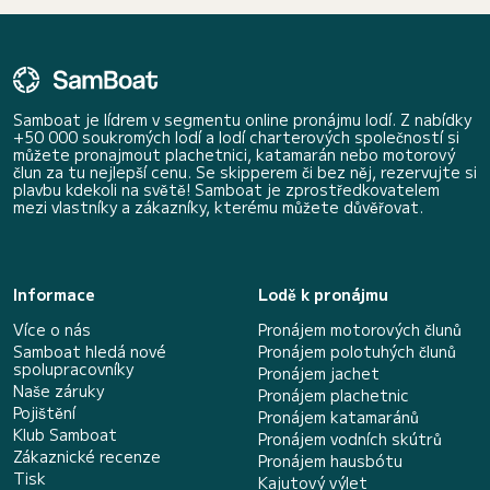
Samboat je lídrem v segmentu online pronájmu lodí. Z nabídky
+50 000 soukromých lodí a lodí charterových společností si
můžete pronajmout plachetnici, katamarán nebo motorový
člun za tu nejlepší cenu. Se skipperem či bez něj, rezervujte si
plavbu kdekoli na světě! Samboat je zprostředkovatelem
mezi vlastníky a zákazníky, kterému můžete důvěřovat.
Informace
Lodě k pronájmu
Více o nás
Pronájem motorových člunů
Samboat hledá nové
Pronájem polotuhých člunů
spolupracovníky
Pronájem jachet
Naše záruky
Pronájem plachetnic
Pojištění
Pronájem katamaránů
Klub Samboat
Pronájem vodních skútrů
Zákaznické recenze
Pronájem hausbótu
Tisk
Kajutový výlet