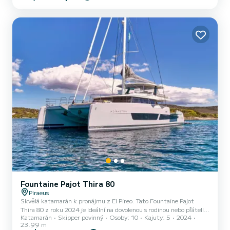
Fountaine Pajot Samana 59 (4 cab) je vybaven 4 toaletou se
sprchou. Vybavení lodi Latovaná hlavní plachta a Lodní plachta na
navíječi. Konkrétně zahrnuje následující vybavení: M...
Fountaine Pajot Thira 80
Piraeus
Skvělá katamarán k pronájmu z El Pireo. Tato Fountaine Pajot
Thira 80 z roku 2024 je ideální na dovolenou s rodinou nebo přáteli.
Katamarán
Skipper povinný
Osoby: 10
Kajuty: 5
2024
Počet komfortních kajut: 5 a počet osob na lodi: 10. S celkovou
23.99 m
délkou24 m a výkonem HP bude tato loď vaším nejlepším