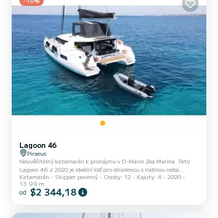
-10%
Lagoon 46
Piraeus
Neuvěřitelný katamarán k pronájmu v D-Marin Zea Marina. Tato
Lagoon 46 z 2020 je ideální loď pro dovolenou s rodinou nebo
Katamarán
Skipper povinný
Osoby: 12
Kajuty: 4
2020
přáteli. Loď má 4 plně vybavené kajuty a jednu kapacita 8 osob. S
13.99 m
celkovou délkou 14 metrů bude vaším nejlepším spojencem pro
$2 344,18
od
strávení výjimečné dovolené na vodě v okolí D-Marin Zea Marina
This Lagoon 46 je vybavena 4 hlavicemi se sprchou. Má následující
vybavení: Auto-pilot, TV, Vodovodník , A/C. Zveme vás, abyste si