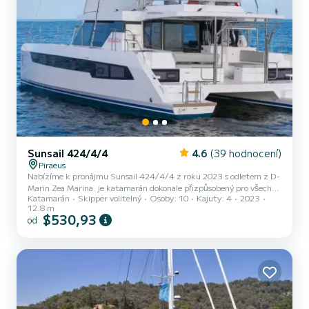
Sunsail 424/4/4
4.6
(39 hodnocení)
Piraeus
Nabízíme k pronájmu Sunsail 424/4/4 z roku 2023 s odletem z D-
Marin Zea Marina. je katamarán dokonale přizpůsobený pro všechny
Katamarán
Skipper volitelný
Osoby: 10
Kajuty: 4
2023
půjčovny. S tímto katamaránem se velmi příjemně manipuluje na
12.8 m
týdenní a více plavbu. Loď má 4 plně vybavené kajuty a kapacitu 10
$530,93
od
osob. S celkovou délkou 13 metrů bude vaším nejlepším spojencem
pro strávení výjimečné dovolené na vodě v okolí D-Marin Zea Marina
This Sunsail 424 /4/4 je vybavena 4 hlavicemi se sprchou. Pokud
máte nějaké dotazy ohledně lodi nebo podmíne...