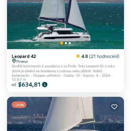
Leopard 42
4.8
(21 hodnocení)
Piraeus
Skvělá katamarán k pronájmu z Le Pirée. Tato Leopard 42 z roku
2024 je ideální na dovolenou s rodinou nebo přáteli. Počet
Katamarán
Skipper volitelný
Osoby: 10
Kajuty: 4
2024
komfortních kajut: 4 a počet osob na lodi: 10. S celkovou délkou13
12.67 m
m a výkonem HP bude tato loď vaším nejlepším společníkem na
$634,81
od
nezapomenutelné dovolené v okolí Le Pirée Leopard 42 je vybaven 4
toaletou se sprchou. Vybavení lodi Latovaná hlavní plachta a Lodní
plachta na navíječi. Konkrétně zahrnuje následující vybavení: Aut...
-20%