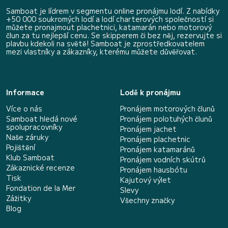
Samboat je lídrem v segmentu online pronájmu lodí. Z nabídky
+50 000 soukromých lodí a lodí charterových společností si
můžete pronajmout plachetnici, katamarán nebo motorový
člun za tu nejlepší cenu. Se skipperem či bez něj, rezervujte si
plavbu kdekoli na světě! Samboat je zprostředkovatelem
mezi vlastníky a zákazníky, kterému můžete důvěřovat.
Informace
Lodě k pronájmu
Více o nás
Pronájem motorových člunů
Samboat hledá nové
Pronájem polotuhých člunů
spolupracovníky
Pronájem jachet
Naše záruky
Pronájem plachetnic
Pojištění
Pronájem katamaránů
Klub Samboat
Pronájem vodních skútrů
Zákaznické recenze
Pronájem hausbótu
Tisk
Kajutový výlet
Fondation de la Mer
Slevy
Zážitky
Všechny značky
Blog