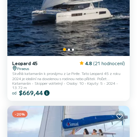
Leopard 45
4.8
(21 hodnocení)
Piraeus
Skvělá katamarán k pronájmu z Le Pirée. Tato Leopard 45 z roku
2024 je ideální na dovolenou s rodinou nebo přáteli. Počet
Katamarán
Skipper volitelný
Osoby: 10
Kajuty: 5
2024
komfortních kajut: 5 a počet osob na lodi: 10. S celkovou délkou14
13.72 m
m a výkonem HP bude tato loď vaším nejlepším společníkem na
$669,44
od
nezapomenutelné dovolené v okolí Le Pirée Pro vaše pohodlí má 4
toaletu se sprchou Vybavení lodi Latovaná hlavní plachta a Lodní
plachta na navíječi. Konkrétně zahrnuje následující vybavení:
Autopi...
-20%