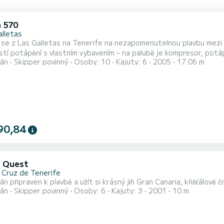
 570
alletas
se z Las Galletas na Tenerife na nezapomenutelnou plavbu mezi K
tí potápění s vlastním vybavením – na palubě je kompresor, potáp
án
Skipper povinný
Osoby: 10
Kajuty: 6
2005
17.06 m
é zátoky, skryté útesy a podmořský svět Atlantiku ve svém temp
90,84
 Quest
 Cruz de Tenerife
n připraven k plavbě a užít si krásný jih Gran Canaria, křišťálově 
án
Skipper povinný
Osoby: 6
Kajuty: 3
2001
10 m