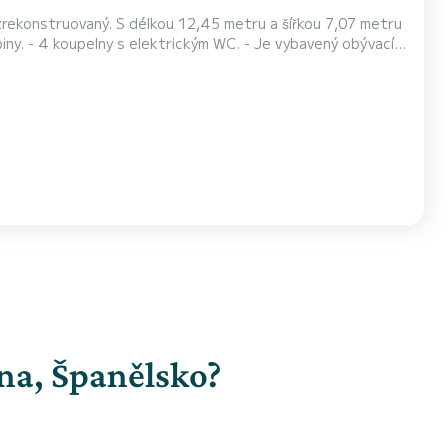
 zrekonstruovaný. S délkou 12,45 metru a šířkou 7,07 metru
í, velmi světlý a útulný. - Loď je vybavena LED osvětlením. -
ním čističem. - Kuchyně je plně vy...
ona, Španělsko?