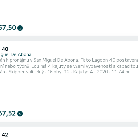
57,50
 40
iguel De Abona
n k pronájmu v San Miguel De Abona. Tato Lagoon 40 postavená v 
mi vybaveností a kapacitou 11 osob. S celkovou délkou 12 metrů bude vaším nejlepším
án
Skipper volitelný
Osoby: 12
Kajuty: 4
2020
11.74 m
 strávení mimořádné dovolené na vodě v okolí San Miguel De Abona Pro vaše pohodlí má Eskymák 2 toale
67,52
 42