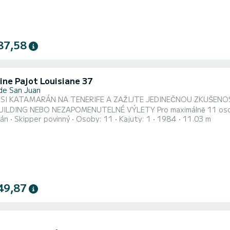
87,58
ine Pajot Louisiane 37
 de San Juan
SI KATAMARÁN NA TENERIFE A ZAŽIJTE JEDINEČNOU ZKUŠENOS
 NEZAPOMENUTELNÉ VÝLETY Pro maximálně 11 osob na palubě, ráno nebo odpoledne podle dostupnosti,
án
Skipper povinný
Osoby: 11
Kajuty: 1
1984
11.03 m
voda, coca cola zero, sprite a pivo dorada) + slané občerstvení (brambůrky, olivy a
oca...
49,87
2