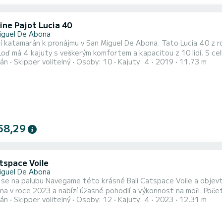
ine Pajot Lucia 40
iguel De Abona
cí katamarán k pronájmu v San Miguel De Abona. Tato Lucia 40 z r
án
Skipper volitelný
Osoby: 10
Kajuty: 4
2019
11.73 m
dné dovolené u vody v okolí San Miguel De Abona Tato Lucia 40 je vybavena 4 toaletami se sprchou Tato loď je
58,29
tspace Voile
iguel De Abona
se na palubu Navegame této krásné Bali Catspace Voile a objev
 2023 a nabízí úžasné pohodlí a výkonnost na moři. Počet komfortních kajut: 4 a počet osob na lodi: 12. S celkovou
án
Skipper volitelný
Osoby: 12
Kajuty: 4
2023
12.31 m
 m a výkonem HP bude tato loď vaším nejlepším společníkem na ne
vaše pohodlí Navegame má 4 toaletu se sp