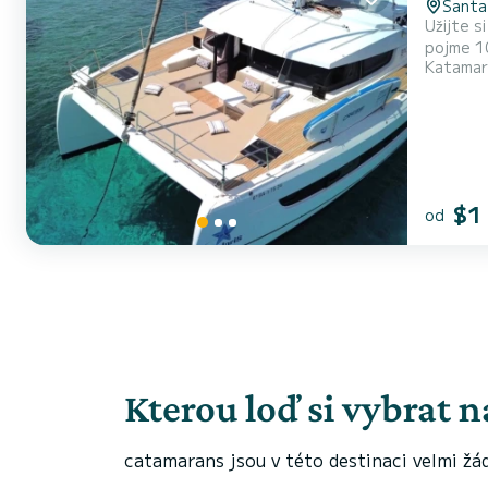
Santa
Užijte s
pojme 10 osob. Katamarán je plně vybaven prvotřídním vybavením: - 4
Katamar
pokojem,
$1
od
Kterou loď si vybrat 
catamarans jsou v této destinaci velmi žá