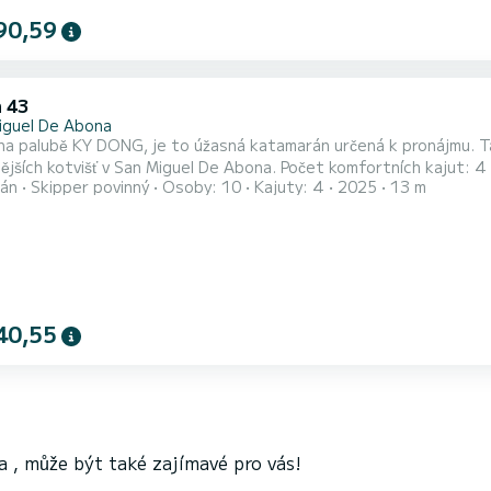
90,59
 43
iguel De Abona
 na palubě KY DONG, je to úžasná katamarán určená k pronájmu. 
 San Miguel De Abona. Počet komfortních kajut: 4 a počet osob na lodi: 10. S celkovou délkou13 m a výkonem
án
Skipper povinný
Osoby: 10
Kajuty: 4
2025
13 m
ato loď vaším nejlepším společníkem na nezapomenutelné dovolené v okolí San Mi
má 4 toaletu se sprchou Vybavení lodi Latovaná hlavní plachta
40,55
a , může být také zajímavé pro vás!