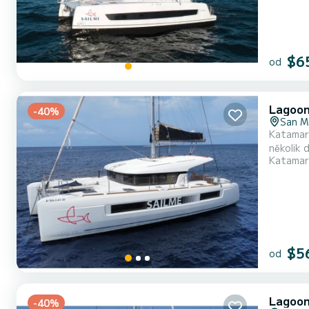
$6
od
Lagoon
-40%
San M
Katamará
několik dní nebo týdnů. Loď má 4 kajuty se vše
Katamar
spojencem pro
$5
od
Lagoon
-40%