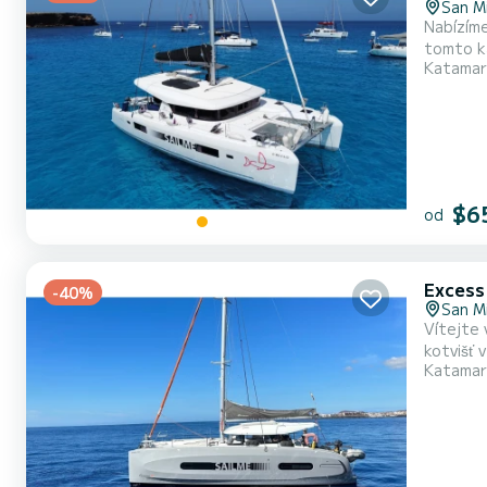
San M
Nabízím
tomto katamarán
Katamar
celkovou
$6
od
Excess
-40%
San M
Vítejte 
kotvišť v San Miguel De Abona. Loď
Katamar
nejlepším s