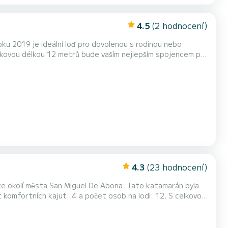
4.5
(2 hodnocení)
oku 2019 je ideální loď pro dovolenou s rodinou nebo
vybavena hlavní plachtou Batten a svinutým genoa. Má následující vybavení: Autopilot, Palubní sprcha. Zveme vás,...
4.3
(23 hodnocení)
te okolí města San Miguel De Abona. Tato katamarán byla
zapomenutelné dovolené v okolí San Miguel De Abona Pro
rchou Konkrétně zahrnuje následující vybavení: Autopilot, Motor přídavn...