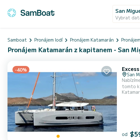
San Migue
Vybrat dat
Samboat
Pronájem lodí
Pronájem Katamarán
Pronáje
Pronájem Katamarán z kapitanem - San Mi
Excess
-40%
San M
Nabízíme
tomto katamarán
Katamar
celkovou
$5
od