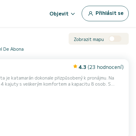
Přihlásit se
Objevit
Zobrazit mapu
uel De Abona
4.3
(23 hodnocení)
sta je katamarán dokonale přizpůsobený k pronájmu. Na
imořádné dovolené na vodě v okolí San Miguel De Abona
This Excess 11< /b > je vybavena 2 toaletami se sprchou Má následující vybavení: Autopilot, Palubní sprcha. Zveme můžete...