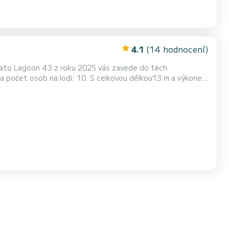
4.1
(14 hodnocení)
Tato Lagoon 43 z roku 2025 vás zavede do těch
guel De Abona Pro vaše pohodlí KY DONG
 a Lodní plachta na navíječi. Konkrétně zahrnuje následující...