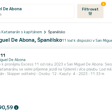
2
l De Abona
Filtrovat
a
m Katamarán s kapitánem
Španělsko
guel De Abona, Španělsko
11 loď k dispozici v San Mig
 11
iguel De Abona
 k pronájmu Excess 11 od roku 2023 v San Miguel De Abona. Sie
u se velmi příjemně jezdí na týdenní i více plavbu. Loď má 4 kajuty s veškerým komfortem a kapacitu 8 osob. S
án
Skipper volitelný
Osoby: 12
Kajuty: 4
2023
11.33 m
 délkou 11 metrů bude vaším nejlepším spojencem pro strávení m
90,59