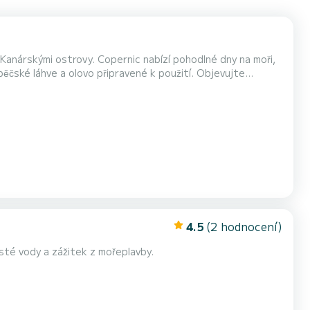
anárskými ostrovy. Copernic nabízí pohodlné dny na moři,
ěčské láhve a olovo připravené k použití. Objevujte
u.
4.5
(2 hodnocení)
čisté vody a zážitek z mořeplavby.