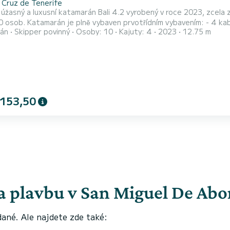
 Cruz de Tenerife
i úžasný a luxusní katamarán Bali 4.2 vyrobený v roce 2023, zcela
 kabiny. - 4 koupelny s elektrickým WC. - Je vybavený obývacím
án
Skipper povinný
Osoby: 10
Kajuty: 4
2023
12.75 m
 jídelnou, pracovním prostorem, skříní, hudbou s Bluetooth, televiz
Disponuje klimatizací a generátorem. - Solárními panely. - Vod
 153,50
na plavbu v San Miguel De Ab
dané. Ale najdete zde také: