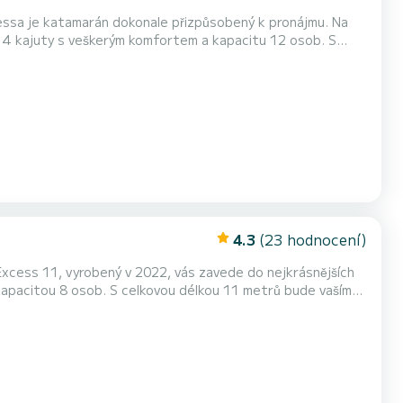
ssa je katamarán dokonale přizpůsobený k pronájmu. Na
ořádné dovolené na vodě v okolí San Miguel De Abona Pro
vaše pohodlí má Odessa 4 toalety se sprchou Má následující vybavení: Autopilot, Palubní sprcha. Pokud máte nějaké do...
4.3
(23 hodnocení)
Excess 11, vyrobený v 2022, vás zavede do nejkrásnějších
s 11< /b > je vybavena 2
en a svinutým genoa. Má následující vybavení: Autopilot,...