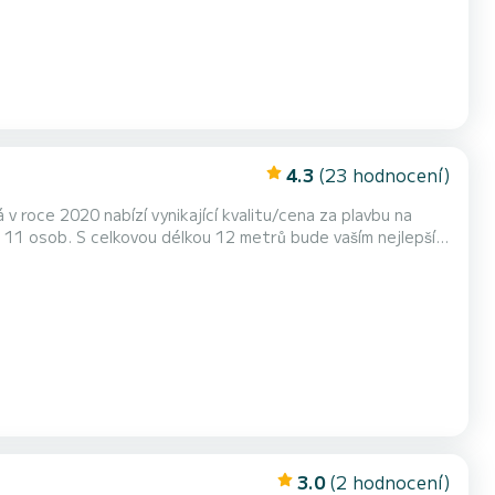
4.3
(23 hodnocení)
roce 2020 nabízí vynikající kvalitu/cena za plavbu na
ty se sprchou
Má následující vybavení: Autopilot, Přídavný přívěsný motor, Palubní sprcha. Neváhejte Kontaktujte nás a vyžáde...
3.0
(2 hodnocení)