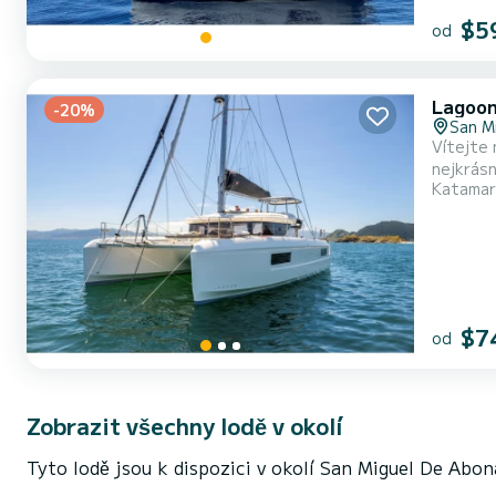
$5
od
Lagoon
-20%
San M
Vítejte
nejkrásnějších kotvišť v
Katamar
HP bude t
$7
od
Zobrazit všechny lodě v okolí
Tyto lodě jsou k dispozici v okolí San Miguel De Abon