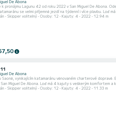
iguel De Abona
e k pronájmu Lagunu 42 od roku 2022 v San Miguel De Abona. Ode
u se velmi příjemně jezdí na týdenní i více plavbu. Loď má 4 kajuty s veškerým komfortem a kapacitu 12 osob. S
án
Skipper volitelný
Osoby: 12
Kajuty: 4
2022
12.94 m
 délkou 13 metrů bude vaším nejlepším spojencem pro strávení mim
57,50
 11
iguel De Abona
v Saoně, vynikajícím katamaránu věnovaném charterové dopravě. 
 má 4 kajuty s veškerým komfortem a kapacitou 8 osob. S celkovou délkou 11 metrů bude vaším
án
Skipper volitelný
Osoby: 12
Kajuty: 4
2022
11.33 m
pojencem pro strávení mimořádné dovolené na vodě v okolí San Miguel De Abona This Exces
toaletami se sprchou Tato loď je vybavena hlavní plachtou Batt