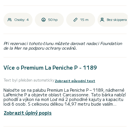
Osoby: 4
50 hp
15 m
Bez skippera
Při rezervaci tohoto člunu můžete darovat nadaci Foundation
de la Mer na podporu ochrany oceánů.
Více o Premium La Peniche P - 1189
Text byl přeložen automaticky
Zobrazit původní text
Naloďte se na palubu Premium La Peniche P – 1189, nádherné
LaPeniche P a objevte oblast Carcassonne. Tato bárka nabízí
pohodlí a výkon na moři Loď má 2 pohodlné kajuty a kapacitu
lodi 6 osob. S celkovou délkou 14,97 metru bude vaším
nejlepším spojencem pro strávení mimořádné dovolené na
Zobrazit úplný popis
vodě v okolí Carcassonne Pokud máte nějaké dotazy ohledně
lodi nebo podmínek pronájmu, můžete poslat zprávu
prostřednictvím platformy Samboat . Poradce SamBoat