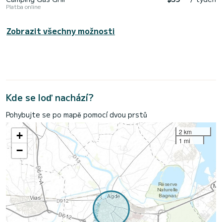
Platba online
Zobrazit všechny možnosti
Kde se loď nachází?
Pohybujte se po mapě pomocí dvou prstů
2 km
+
1 mi
−