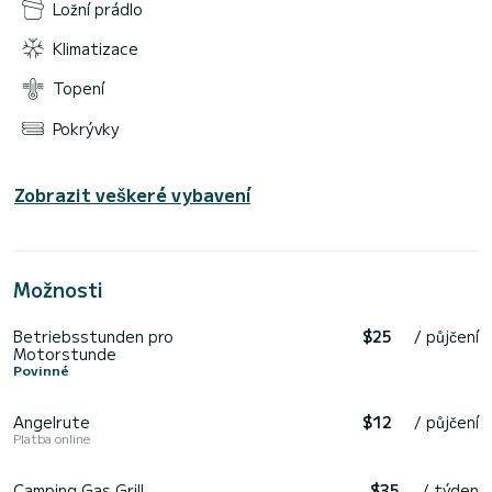
Ložní prádlo
Klimatizace
Topení
Pokrývky
Zobrazit veškeré vybavení
Možnosti
Betriebsstunden pro
$25
/ půjčení
Motorstunde
Povinné
Angelrute
$12
/ půjčení
Platba online
Camping Gas Grill
$35
/ týden