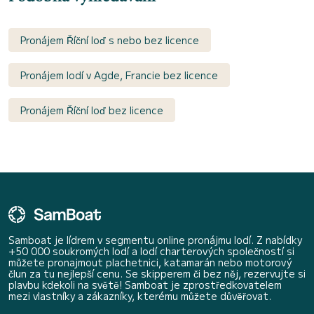
Pronájem Říční loď s nebo bez licence
Pronájem lodí v Agde, Francie bez licence
Pronájem Říční loď bez licence
Samboat je lídrem v segmentu online pronájmu lodí. Z nabídky
+50 000 soukromých lodí a lodí charterových společností si
můžete pronajmout plachetnici, katamarán nebo motorový
člun za tu nejlepší cenu. Se skipperem či bez něj, rezervujte si
plavbu kdekoli na světě! Samboat je zprostředkovatelem
mezi vlastníky a zákazníky, kterému můžete důvěřovat.