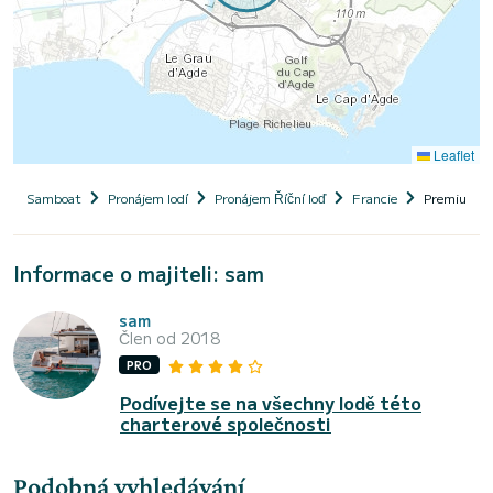
Leaflet
Samboat
Pronájem lodí
Pronájem Říční loď
Francie
Premium La
Informace o majiteli: sam
sam
Člen od 2018
PRO
Podívejte se na všechny lodě této
charterové společnosti
Podobná vyhledávání