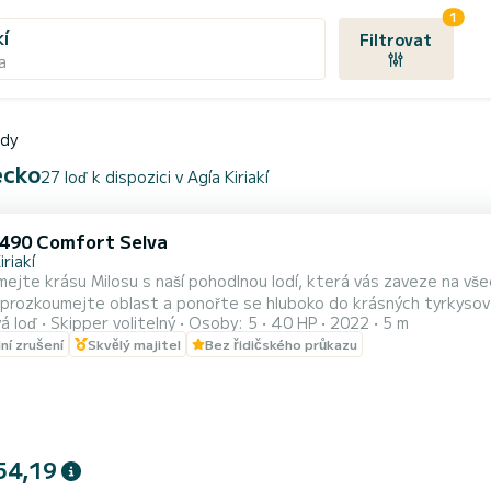
1
kí
Filtrovat
a
ady
ecko
27 loď k dispozici v Agía Kiriakí
 490 Comfort Selva
iriakí
jte krásu Milosu s naší pohodlnou lodí, která vás zaveze na všechna nejlép
 prozkoumejte oblast a ponořte se hluboko do krásných tyrkysových 
á loď
Skipper volitelný
Osoby: 5
40 HP
2022
5 m
je licenci, ale pokud potřebujete kapitána, můžeme vám ho nabídnout na vyžádá
lní zrušení
Skvělý majitel
Bez řidičského průkazu
plavidel: 5 metr
54,19