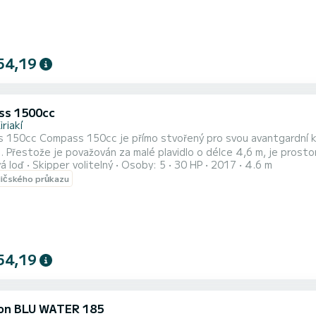
54,19
ss 1500cc
iriakí
 150cc Compass 150cc je přímo stvořený pro svou avantgardní ko
 výhoda: řízení je
á loď
Skipper volitelný
Osoby: 5
30 HP
2017
4.6 m
bavné, i když řídíte úplně poprvé, a není potřeba žádný průkaz na motorový člun. Motor je Ya
dičského průkazu
 nádrž o objemu 50 l, chladič na vodu a nealko nápoje a stínítko p
54,19
on BLU WATER 185