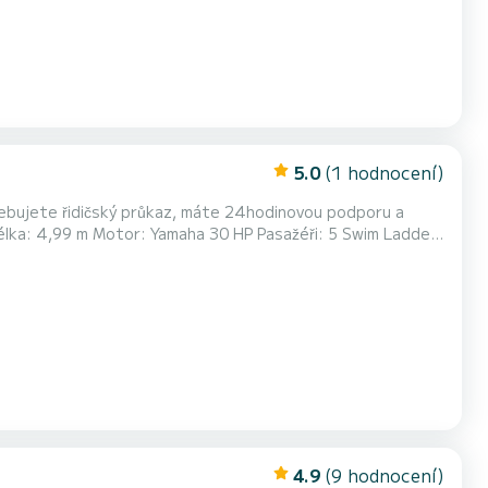
5.0
(1 hodnocení)
řebujete řidičský průkaz, máte 24hodinovou podporu a
Délka: 4,99 m Motor: Yamaha 30 HP Pasažéři: 5 Swim Ladder
 Druhý motor 4 hp GPS sledovací zařízení
4.9
(9 hodnocení)