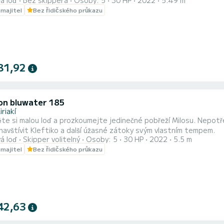
á loď
Bez skippera
Osoby: 5
30 HP
2022
5.49 m
m víc! SEBEPROVOZNÍ VÝLETY - ŽÁDNÁ POVOLENKA NENÍ VYŽADOVÁNA
 majitel
Bez řidičského průkazu
______ Moznosti pronajmu Celodenní pronájem: 9 hodin - Od 10:00 do 19:00 Polodenní pronájem: 5
Od 9:00 do 14:00 nebo od 1...
81,92
on bluwater 185
iriakí
te si malou loď a prozkoumejte jedinečné pobřeží Milosu. Nepot
avštívit Kleftiko a další úžasné zátoky svým vlastním tempem.
á loď
Skipper volitelný
Osoby: 5
30 HP
2022
5.5 m
 majitel
Bez řidičského průkazu
42,63