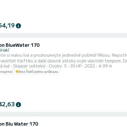
54,19
on BlueWater 170
iriakí
te si malou loď a prozkoumejte jedinečné pobřeží Milosu. Nepot
avštívit Kleftiko a další úžasné zátoky svým vlastním tempem. 
á loď
Skipper volitelný
Osoby: 5
30 HP
2022
4.99 m
 stanové polštáře Není nutná licence Rádio-mp3 záchranné vesty
 majitel
Bez řidičského průkazu
42,63
on Blu Water 170