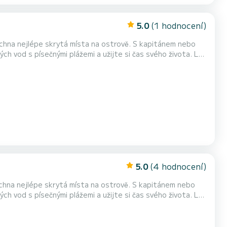
5.0
(1 hodnocení)
e skrytá místa na ostrově. S kapitánem nebo
vod s písečnými plážemi a užijte si čas svého života. Loď
ní za příplatek. Vybavení – Vlastnosti
ů, šířka 2 metry, motor 40 HP, pomocný motor 6 HP ****************** ************************...
5.0
(4 hodnocení)
e skrytá místa na ostrově. S kapitánem nebo
vod s písečnými plážemi a užijte si čas svého života. Loď
ní za příplatek. Vybavení – Vlastnosti
ů, šířka 2 metry, motor 40 HP, pomocný motor 6 HP ****************** ************************...