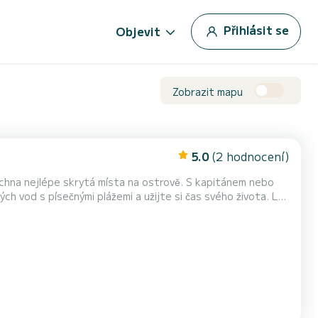
Přihlásit se
Objevit
Zobrazit mapu
5.0
(2 hodnocení)
e skrytá místa na ostrově. S kapitánem nebo
vod s písečnými plážemi a užijte si čas svého života. Loď
ní za příplatek. Vybavení – Vlastnosti
ů, šířka 2 metry, motor 40 HP, pomocný motor 6 HP ****************** ************************...