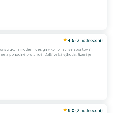
4.5
(2 hodnocení)
nstrukci a moderní design v kombinaci se sportovním
maha 30 hp. K dispozici je
ro ochranu před sluncem.
5.0
(2 hodnocení)