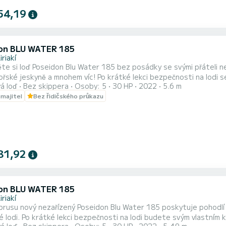
54,19
on BLU WATER 185
iriakí
te si loď Poseidon Blu Water 185 bez posádky se svými přáteli ne
řské jeskyně a mnohem víc! Po krátké lekci bezpečnosti na lodi se stanete sv
á loď
Bez skippera
Osoby: 5
30 HP
2022
5.6 m
E NENÍ VYŽADOVÁNA ________________________________ Možnosti pronájmu Celodenní pronájem: 9 hodin - 
 majitel
Bez řidičského průkazu
o 19:00 Polodenní pronájem: 5 hodin - Od 9:00 do 14:00 nebo 
..
81,92
on BLU WATER 185
iriakí
rusu nový nezařízený Poseidon Blu Water 185 poskytuje pohodlí 
 lodi. Po krátké lekci bezpečnosti na lodi budete svým vlastním k