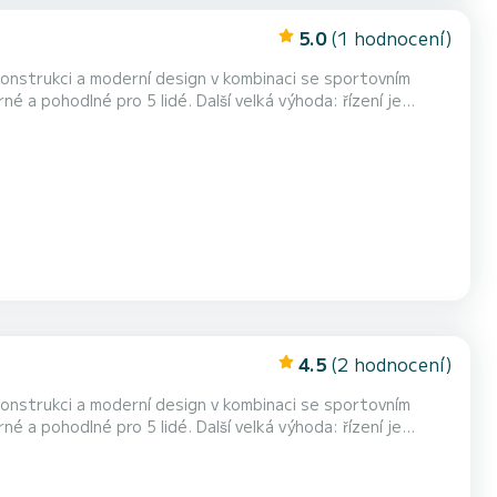
5.0
(1 hodnocení)
nstrukci a moderní design v kombinaci se sportovním
maha 30 hp. K dispozici je
ro ochranu před sluncem.
4.5
(2 hodnocení)
nstrukci a moderní design v kombinaci se sportovním
maha 30 hp. K dispozici je
ro ochranu před sluncem.