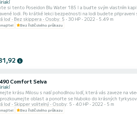
iriakí
te si tento Poseidon Blu Water 185 I a buďte svým vlastním kap
avené lodi. Po krátké lekci bezpečnosti na lodi budete připraveni
á loď
Bez skippera
Osoby: 5
30 HP
2022
5.49 m
tele a rodinu. SEBEJÍZDNÉ TURY - NEVYŽADUJE SE LICENCE (Ceny níže NEZAHŔŇAJÍ: Skipper & Palivo)
 majitel
Bez řidičského průkazu
Možnost
81,92
 490 Comfort Selva
iriakí
jte krásu Milosu s naší pohodlnou lodí, která vás zaveze na všechna nejlép
 prozkoumejte oblast a ponořte se hluboko do krásných tyrkysových 
á loď
Skipper volitelný
Osoby: 5
40 HP
2022
5 m
je licenci, ale pokud potřebujete kapitána, můžeme vám ho nabídnout na vyžádá
 majitel
Bez řidičského průkazu
plavidel: 5 metr