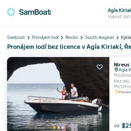
Agía Kiria
Vybrat dat
Samboat
Pronájem lodí
Řecko
South Aegean
Kykl
Pronájem lodí bez licence v Agía Kiriakí, Ř
Nireus
Agía K
Prozkoume
bez něj,
Motorov
nepotřebu
Flexibi
$2
od