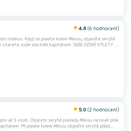
4.8
(6 hodnocení)
bo rodinou. Když se plavíte kolem Milosu, objevíte skryté
ým vlastním kapitánem. SEBEJÍZDNÍ VÝLETY -
Od
od 14:15 do 19:15 ________________________________
5.0
(2 hodnocení)
pro až 5 osob. Objevte skryté poklady Milosu na nové plně
apitánem. Při plavbě kolem Milosu objevíte skryté pláže,