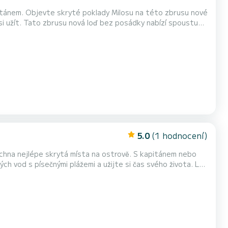
itánem. Objevte skryté poklady Milosu na této zbrusu nové
 si užít. Tato zbrusu nová loď bez posádky nabízí spoustu
i pronájmu Pronájem na celý den: 9 hodin - od 10:00 do 19:00 Pronájem na půlden: 5 hodin - od 9:00 do 14:00 n...
5.0
(1 hodnocení)
e skrytá místa na ostrově. S kapitánem nebo
vod s písečnými plážemi a užijte si čas svého života. Loď
ní za příplatek. Vybavení – Vlastnosti
ů, šířka 2 metry, motor 40 HP, pomocný motor 6 HP ****************** ************************...