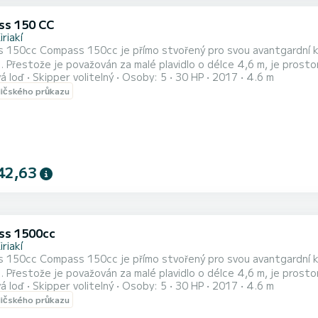
s 150 CC
iriakí
 150cc Compass 150cc je přímo stvořený pro svou avantgardní ko
 výhoda: řízení je
á loď
Skipper volitelný
Osoby: 5
30 HP
2017
4.6 m
bavné, i když řídíte úplně poprvé, a není potřeba žádný průkaz na motorový člun. Motor je Ya
dičského průkazu
 nádrž o objemu 50 l, chladič na vodu a nealko nápoje a stínítko p
42,63
ss 1500cc
iriakí
 150cc Compass 150cc je přímo stvořený pro svou avantgardní ko
 výhoda: řízení je
á loď
Skipper volitelný
Osoby: 5
30 HP
2017
4.6 m
bavné, i když řídíte úplně poprvé, a není potřeba žádný průkaz na motorový člun. Motor je Ya
dičského průkazu
 nádrž o objemu 50 l, chladič na vodu a nealko nápoje a stínítko p