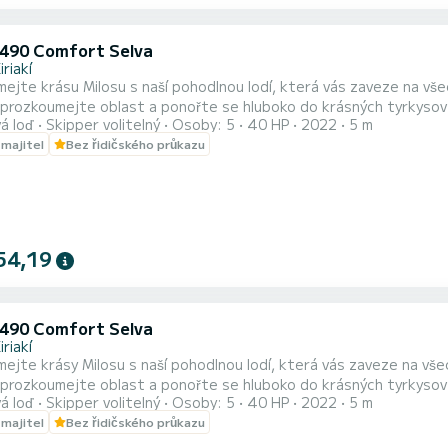
 490 Comfort Selva
iriakí
jte krásu Milosu s naší pohodlnou lodí, která vás zaveze na všechna nejlép
 prozkoumejte oblast a ponořte se hluboko do krásných tyrkysových 
á loď
Skipper volitelný
Osoby: 5
40 HP
2022
5 m
je licenci, ale pokud potřebujete kapitána, můžeme vám ho nabídnout na vyžádá
 majitel
Bez řidičského průkazu
plavidel: 5 metr
54,19
 490 Comfort Selva
iriakí
jte krásy Milosu s naší pohodlnou lodí, která vás zaveze na všechna nejlép
 prozkoumejte oblast a ponořte se hluboko do krásných tyrkysových 
á loď
Skipper volitelný
Osoby: 5
40 HP
2022
5 m
je licenci, ale pokud potřebujete kapitána, můžeme vám ho nabídnout na vyžádá
 majitel
Bez řidičského průkazu
plavidel: 5 metr