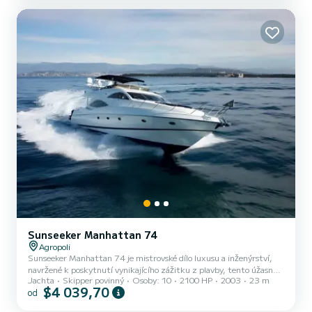
Sunseeker Manhattan 74
Agropoli
Sunseeker Manhattan 74 je mistrovské dílo luxusu a inženýrství,
navržené k poskytnutí vynikajícího zážitku z plavby, tento úžasný
Jachta
Skipper povinný
Osoby: 10
2100 HP
2003
23 m
luxusní jachta k pronájmu kombinuje estetiku a eleganci, prostorné
$4 039,70
od
interiéry a špičkovou technologii, což vám umožní zažít
nezapomenutelnou cestu. Náš Sunseeker Manhattan 74,