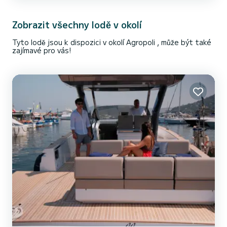
zrekonstruovaný v roce 2023, se pyšní moderním designem s
měkkými a plynulými liniemi a elegantním profilem, který
přitahuje pozornost v jakémkoli přístavu. Nastupte na palubu
Zobrazit všechny lodě v okolí
Sunseeker Manhatta...
Tyto lodě jsou k dispozici v okolí Agropoli , může být také
zajímavé pro vás!