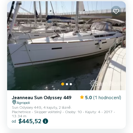
víceúčelová veranda a solárium, které jsou ideální pro plné užívání
si...
Jeanneau Sun Odyssey 449
5.0
(1 hodnocení)
Agropoli
Sun Odyssey 449, 4 kajuty, 2 lázně.
Plachetnice
Skipper volitelný
Osoby: 10
Kajuty: 4
2017
13.34 m
$445,52
od