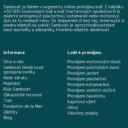
Samboat je lídrem v segmentu online pronájmu lodí. Z nabídky
+50 000 soukromých lodí a lodí charterových společností si
můžete pronajmout plachetnici, katamarán nebo motorový
člun za tu nejlepší cenu. Se skipperem či bez něj, rezervujte si
plavbu kdekoli na světě! Samboat je zprostředkovatelem
mezi vlastníky a zákazníky, kterému můžete důvěřovat.
Informace
Lodě k pronájmu
Více o nás
Pronájem motorových člunů
Samboat hledá nové
Pronájem polotuhých člunů
spolupracovníky
Pronájem jachet
Naše záruky
Pronájem plachetnic
Pojištění
Pronájem katamaránů
Klub Samboat
Pronájem vodních skútrů
Zákaznické recenze
Pronájem hausbótu
Tisk
Kajutový výlet
Fondation de la Mer
Slevy
Zážitky
Všechny značky
Blog