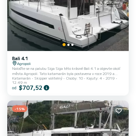
Bali 4.1
Agropoli
Naloďte se na palubu Siga Siga této krásné Bali 4.1 a objevte okolí
města Agropoli. Tato katamarán byla postavena v roce 2019 a
Katamarán
Skipper volitelný
Osoby: 10
Kajuty: 4
2019
nabízí úžasné pohodlí a výkonnost na moři. Počet komfortních
12.49 m
kajut: 4 a počet osob na lodi: 10. S celkovou délkou13 m a výkonem
$707,52
od
HP bude tato loď vaším nejlepším společníkem na nezapomenutelné
dovolené v okolí Agropoli Pro vaše pohodlí Siga Siga má 4 toaletu se
sprchou Vybavení lodi Latovaná hlavní plachta a Lodní plachta na
navíječi. Konkrétně zahrnuje následujíc...
-15%