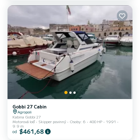
mořských podmínek. V tomto případě je ve skutečnosti možné
modulovat hlavní palubu díky otevírací přepáž...
Gobbi 27 Cabin
Agropoli
Kabina Gobbi 27
Motorová loď
Skipper povinný
Osoby: 6
400 HP
1991
9.9 m
$461,68
od