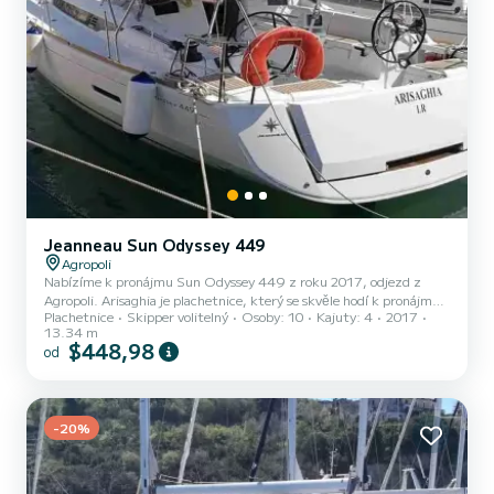
Jeanneau Sun Odyssey 449
Agropoli
Nabízíme k pronájmu Sun Odyssey 449 z roku 2017, odjezd z
Agropoli. Arisaghia je plachetnice, který se skvěle hodí k pronájmu.
Plachetnice
Skipper volitelný
Osoby: 10
Kajuty: 4
2017
Tato: boat_type je velmi snadno manévrovatelná a hodí se na plavbu
13.34 m
trvající jeden týden či déle. Počet komfortních kajut: 4 a počet osob
$448,98
od
na lodi: 10. S celkovou délkou13 m a výkonem54 HP bude tato loď
vaším nejlepším společníkem na nezapomenutelné dovolené v okolí
Agropoli Sun Odyssey 449 je vybaven 2 toaletou se sprchou.
Konkrétně zahrnuje následující vybavení: A...
-20%