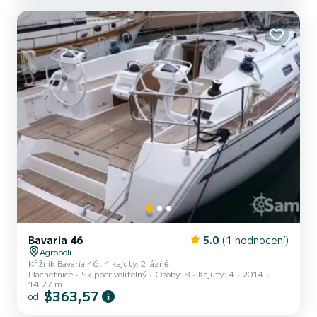
Bavaria 46
5.0
(1 hodnocení)
Agropoli
Křižník Bavaria 46, 4 kajuty, 2 lázně.
Plachetnice
Skipper volitelný
Osoby: 8
Kajuty: 4
2014
14.27 m
$363,57
od