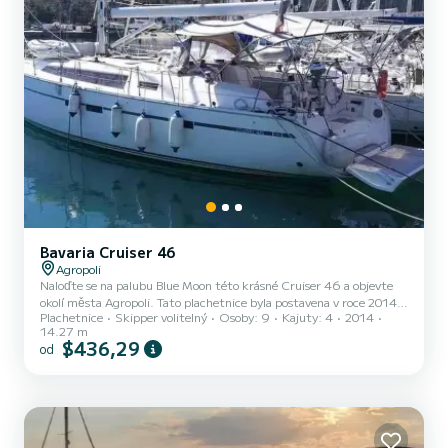
Bavaria Cruiser 46
Agropoli
Naloďte se na palubu Blue Moon této krásné Cruiser 46 a objevte
okolí města Agropoli. Tato plachetnice byla postavena v roce 2014 a
Plachetnice
Skipper volitelný
Osoby: 9
Kajuty: 4
2014
nabízí úžasné pohodlí a výkonnost na moři. plachetnice měří 14 m,
14.27 m
výkon dosahuje 50 HP. Počet kabin: 4 m počet osob: 9, Loď je
$436,29
od
určena na okružní turistické plavby. Pro vaše pohodlí Blue Moon má
3 toaletu se sprchou Konkrétně zahrnuje následující vybavení:
Autopilot, Příďový pomocný motor, Koupací platforma. Vaše dotazy
týkající se lodi nebo podmínek pronájm...