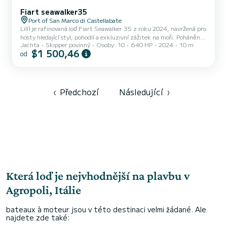
Fiart seawalker35
Port of San Marco di Castellabate
Lillì je rafinovaná loď Fiart Seawalker 35 z roku 2024, navržená pro
hosty hledající styl, pohodlí a exkluzivní zážitek na moři. Poháněna
Jachta
Skipper povinný
Osoby: 10
640 HP
2024
10 m
dvěma motory Volvo Penta IPS 320 hp, nabízí plynulé ovládání,
$1 500,46
od
vynikající stabilitu a cestovní rychlost přibližně 27 uzlů. Bez
vnějších motorů zůstává záď otevřená, elegantní a vysoce funkční.
Její výrazné prvky zahrnují palubní teakovou hydraulickou
plaveckou plošinu, sklopný bokový obruč, který rozšiřuje kokpit do
plážového klubu, a variabilní venkovní obývac...
‹
Předchozí
Následující
›
Která loď je nejvhodnější na plavbu v
Agropoli, Itálie
bateaux à moteur jsou v této destinaci velmi žádané. Ale
najdete zde také: