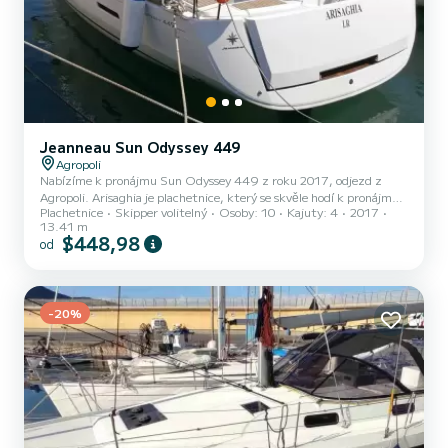
Jeanneau Sun Odyssey 449
Agropoli
Nabízíme k pronájmu Sun Odyssey 449 z roku 2017, odjezd z
Agropoli. Arisaghia je plachetnice, který se skvěle hodí k pronájmu.
Plachetnice
Skipper volitelný
Osoby: 10
Kajuty: 4
2017
Tato: boat_type je velmi snadno manévrovatelná a hodí se na plavbu
13.41 m
trvající jeden týden či déle. Počet komfortních kajut: 4 a počet osob
$448,98
od
na lodi: 10. S celkovou délkou13 m a výkonem HP bude tato loď
vaším nejlepším společníkem na nezapomenutelné dovolené v okolí
Agropoli Pro vaše pohodlí Arisaghia má 2 toaletu se sprchou
Vybavení lodi Hlavní plachta na navijáku a...
-20%