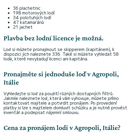
36 plachetnic
198 motorových lodí
34 polotuhých lodí
47 katamaránů
21 jachet
Plavba bez lodní licence je možná.
Loď si můžete pronajmout se skipperem (kapitánem), k
dispozici jich naleznete 336. Také si můžete vyhledat 58
lodě, které nevyžadují licenci ani kapitána.
Pronajměte si jednoduše loď v Agropoli,
Itálie
Vyhledejte si loď za použití různých dostupných filtrů.
Jakmile naleznete loď, která vám vyhovuje, můžete přímo
kontaktovat majitele a potvrdit pronájem. Po provedení
platby si lze s majitelem domluvit schůzku a je nutné provést
inventář a podepsat nájemní smlouvu.
Cena za pronájem lodi v Agropoli, Itálie?