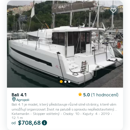
Bali 4.1
5.0
(1 hodnocení)
Agropoli
Bali 4.1 je model, který představuje různé silné stránky, které vám
umožňují organizovat život na palubě s opravdu nepředstavitelným
Katamarán
Skipper volitelný
Osoby: 10
Kajuty: 4
2019
komfortem: sklopná přepážka salonu, zařízená příďová paluba,
12.1 m
otevírací čelní sklo a centrální palubní deska, která se vysune, když
$708,68
od
loď stojí povrch studny. Stručně řečeno, Bali 4.1 je prostorný a při
plavbě extrémně pohodlný i v případě mezních povětrnostních a