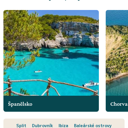
Španělsko
Chorva
Split
Dubrovník
Ibiza
Baleárské ostrovy