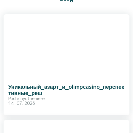
Уникальный_азарт_и_olimpcasino_перспек
тивные_реш
Podle
nycthemere
14. 07. 2026