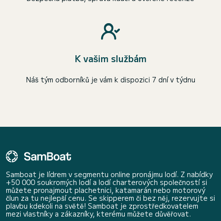
K vašim službám
Náš tým odborníků je vám k dispozici 7 dní v týdnu
Samboat je lídrem v segmentu online pronájmu lodí. Z nabídky
+50 000 soukromých lodí a lodí charterových společností si
můžete pronajmout plachetnici, katamarán nebo motorový
člun za tu nejlepší cenu. Se skipperem či bez něj, rezervujte si
plavbu kdekoli na světě! Samboat je zprostředkovatelem
mezi vlastníky a zákazníky, kterému můžete důvěřovat.