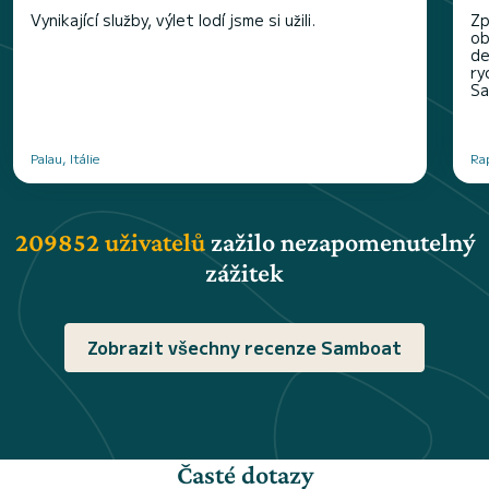
Vynikající služby, výlet lodí jsme si užili.
Zp
ob
de
ry
Sa
Palau, Itálie
Rap
209852 uživatelů
zažilo nezapomenutelný
zážitek
Zobrazit všechny recenze Samboat
Časté dotazy