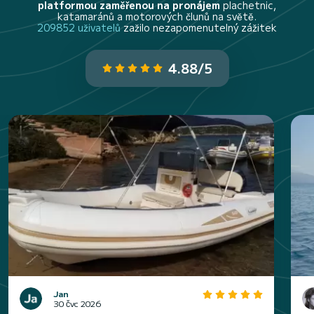
platformou zaměřenou na pronájem
plachetnic,
katamaránů a motorových člunů na světě.
209852 uživatelů
zažilo nezapomenutelný zážitek
4.88/5
Jan
30 čvc 2026