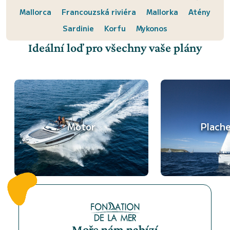
Mallorca
Francouzská riviéra
Mallorka
Atény
Sardinie
Korfu
Mykonos
Ideální loď pro všechny vaše plány
Motor
Plach
Moře nám nabízí