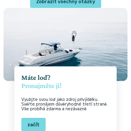
Zobrazit všechny otázky
Máte loď?
Pronajměte ji!
Využijte svou loď jako zdroj přivýdělku.
Svěřte pronájem důvěryhodné třetí straně.
Vše probíhá zdarma a nezávazně
začít