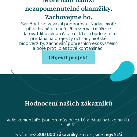
nezapomenutelné okamžiky.
Zachovejme ho.
SamBoat se zavázal podporovat Nadaci moře
při ochraně oceánů. Při rezervaci můžete
darovat libovolnou částku, která bude zcela
předána na projekty ochrany mořské
biodiverzity, zachování pobřežních ekosystémů
a boje proti plastové kontaminaci.
Objevit projekt
Hodnocení našich zákazníků
Vaše komentáře jsou pro nás důležité a dělají naši komunitu
silnější.
S více než
300 000 zákazníky
za rok jsme
největší