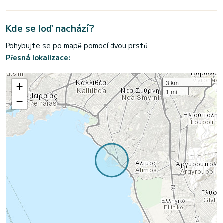
Kde se loď nachází?
Pohybujte se po mapě pomocí dvou prstů
Přesná lokalizace:
3 km
+
1 mi
−