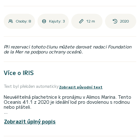
Osoby: 8
Kajuty: 3
12 m
2020
Při rezervaci tohoto člunu můžete darovat nadaci Foundation
de la Mer na podporu ochrany oceánů.
Více o IRIS
Text byl přeložen automaticky
Zobrazit původní text
Neuvěřitelná plachetnice k pronájmu v Alimos Marina. Tento
Oceanis 41.1 z 2020 je ideální loď pro dovolenou s rodinou
nebo přáteli.
Loď má 3 plně vybavené kajuty a jednu kapacita 8 osob. S
Zobrazit úplný popis
celkovou délkou 12 metrů bude vaším nejlepším spojencem
pro strávení výjimečné dovolené na vodě v okolí Alimos Marina
Pro vaše pohodlí má IRIS 2 toalety s sprcha