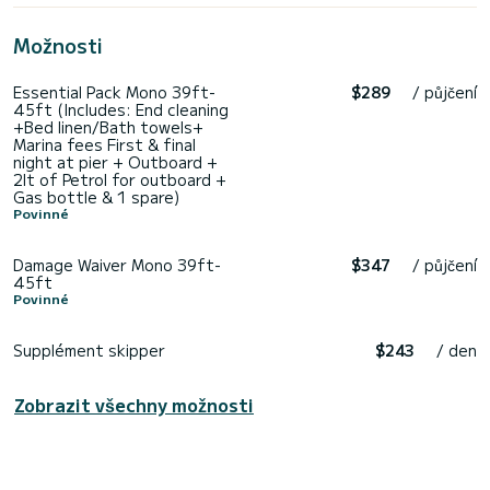
Možnosti
Essential Pack Mono 39ft-
$289
/ půjčení
45ft (Includes: End cleaning
+Bed linen/Bath towels+
Marina fees First & final
night at pier + Outboard +
2lt of Petrol for outboard +
Gas bottle & 1 spare)
Povinné
Damage Waiver Mono 39ft-
$347
/ půjčení
45ft
Povinné
Supplément skipper
$243
/ den
Zobrazit všechny možnosti