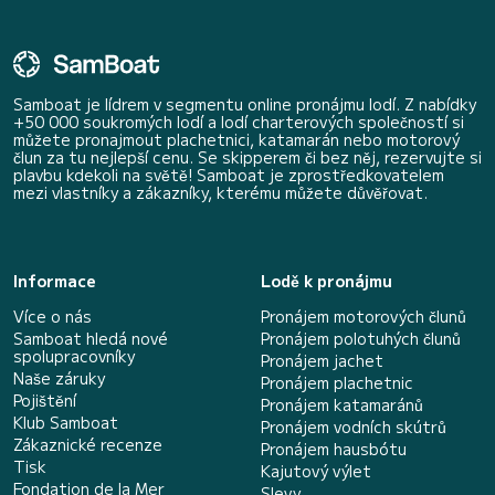
Samboat je lídrem v segmentu online pronájmu lodí. Z nabídky
+50 000 soukromých lodí a lodí charterových společností si
můžete pronajmout plachetnici, katamarán nebo motorový
člun za tu nejlepší cenu. Se skipperem či bez něj, rezervujte si
plavbu kdekoli na světě! Samboat je zprostředkovatelem
mezi vlastníky a zákazníky, kterému můžete důvěřovat.
Informace
Lodě k pronájmu
Více o nás
Pronájem motorových člunů
Samboat hledá nové
Pronájem polotuhých člunů
spolupracovníky
Pronájem jachet
Naše záruky
Pronájem plachetnic
Pojištění
Pronájem katamaránů
Klub Samboat
Pronájem vodních skútrů
Zákaznické recenze
Pronájem hausbótu
Tisk
Kajutový výlet
Fondation de la Mer
Slevy