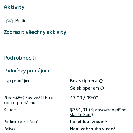
Aktivity
Tato loď je vybavena Hlavní plachtou s plnou latí a Furling
genoa. Má následující vybavení: Autopilot, Přívěsný motor,
Solární panel.
Rodina
Pokud máte nějaké dotazy ohledně loď nebo podmínky
pronájmu, můžete poslat zprávu prostřednictvím platformy
Zobrazit všechny aktivity
Samboat. Poradce SamBoat odpoví na vaše otázky a nabídne
Podrobnosti
Podmínky pronájmu
Typ pronájmu
Bez skippera
Se skipperem
Předběžný čas začátku a
17:00 / 09:00
konce pronájmu:
Kauce
$751,01
(Spravováno přímo
vlastníkem)
Podmínky zrušení
Individualizované
Palivo
Není zahrnuto v ceně