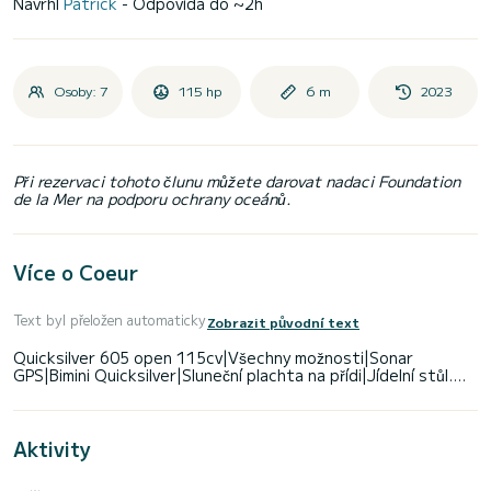
Navrhl
Patrick
- Odpovídá do ~2h
Osoby: 7
115 hp
6 m
2023
Při rezervaci tohoto člunu můžete darovat nadaci Foundation
de la Mer na podporu ochrany oceánů.
Více o Coeur
Text byl přeložen automaticky
Zobrazit původní text
Quicksilver 605 open 115cv|Všechny možnosti|Sonar
Aktivity