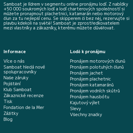
Samboat je lídrem v segmentu online pronájmu lodí. Z nabídky
+50 000 soukromých lodí a lodí charterových společností si
můžete pronajmout plachetnici, katamarán nebo motorový
člun za tu nejlepší cenu. Se skipperem či bez něj, rezervujte si
plavbu kdekoli na světě! Samboat je zprostředkovatelem
mezi vlastníky a zákazníky, kterému můžete důvěřovat.
Informace
Lodě k pronájmu
Více o nás
Pronájem motorových člunů
Samboat hledá nové
Pronájem polotuhých člunů
spolupracovníky
Pronájem jachet
Naše záruky
Pronájem plachetnic
Pojištění
Pronájem katamaránů
Klub Samboat
Pronájem vodních skútrů
Zákaznické recenze
Pronájem hausbótu
Tisk
Kajutový výlet
Fondation de la Mer
Slevy
Zážitky
Všechny značky
Blog