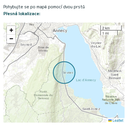
Pohybujte se po mapě pomocí dvou prstů
Přesná lokalizace:
2 km
+
1 mi
−
Leaflet