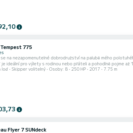
92,10
i Tempest 775
es
 se na nezapomenutelné dobrodružství na palubě mého polotuhého
 je ideální pro výlety s rodinou nebo přáteli a pohodlně pojme až
 loď
Skipper volitelný
Osoby: 8
250 HP
2017
7.75 m
Francouzské riviéry svým vlastním tempem. Capelli Tempest 775
m vám nabízí výjimečný zážitek z plavby. Odpočiňte si na prosto
..
03,73
au Flyer 7 SUNdeck