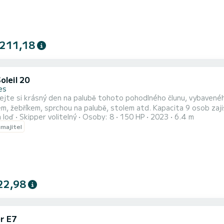
 211,18
oleil 20
es
jte si krásný den na palubě tohoto pohodlného člunu, vybaveného
m, žebříkem, sprchou na palubě, stolem atd. Kapacita 9 osob zaji
 loď
Skipper volitelný
Osoby: 8
150 HP
2023
6.4 m
 majitel
22,98
r E7