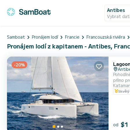
Antibes
Vybrat dat
Samboat
Pronájem lodí
Francie
Francouzská riviéra
Pronájem lodí z kapitanem - Antibes, Franc
Lagoon
-20%
Antib
Pohodlné
přímo pr
Katamar
se svob
Skvělý
Hyères I
$1
od