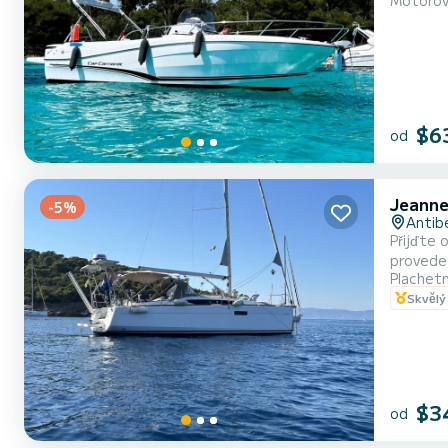
Motorov
Cestujíc
$6
od
Jeanne
-5%
Antib
Přijďte 
provede 
Plachet
Pro rok 
Skvělý
příznivé
$3
od