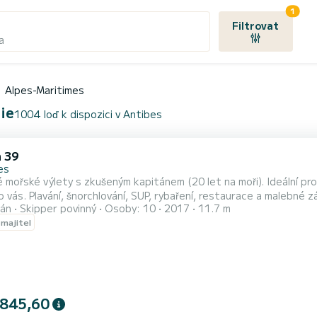
1
Filtrovat
a
Alpes-Maritimes
ie
1004 loď k dispozici v Antibes
 39
es
 mořské výlety s zkušeným kapitánem (20 let na moři). Ideální pr
o vás. Plavání, šnorchlování, SUP, rybaření, restaurace a malebné zát
án
Skipper povinný
Osoby: 10
2017
11.7 m
odou, nabídky k sňatku. Trasy: Nice — Monaco — Saint-Jean-Ca
 majitel
slands — Korsika — Sardinie ️ 8 hodin / Večerní výlet / Přenocov
 845,60