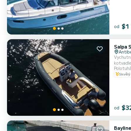
$1
od
Salpa S
Antib
Vychutne
kotvadle
Polotuhá
Skvělý
$3
od
Bayline