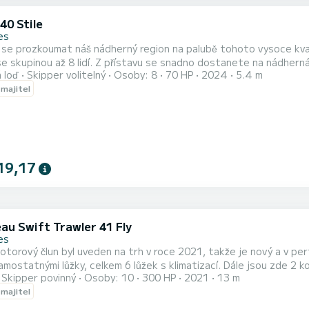
40 Stile
es
se prozkoumat náš nádherný region na palubě tohoto vysoce kvali
vu se snadno dostanete na nádherná místa, jako jsou mimo jiné ostrovy Lérins nebo miliardářská
 loď
Skipper volitelný
Osoby: 8
70 HP
2024
5.4 m
 majitel
motoru, kterým je loď vybavena. Velké opalovací lehátko, 
19,17
au Swift Trawler 41 Fly
es
torový člun byl uveden na trh v roce 2021, takže je nový a v per
atnými lůžky, celkem 6 lůžek s klimatizací. Dále jsou zde 2 koupelny s WC. Uvnitř najdete veškeré v
Skipper povinný
Osoby: 10
300 HP
2021
13 m
 vybavenou kuchyň, prostorný a světlý salon... Venku 2 lehátka (p
 majitel
360° výhledem! - Vybavení motoru: Volvo D4 2 X 300 CV