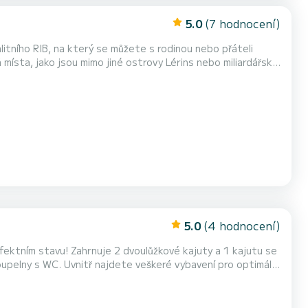
5.0
(7 hodnocení)
tního RIB, na který se můžete s rodinou nebo přáteli
sluneční markýza a koupací žebřík vám konečně umož...
5.0
(4 hodnocení)
fektním stavu! Zahrnuje 2 dvoulůžkové kajuty a 1 kajutu se
ybavení pro optimální
řed a za letu), stejně jako náměstí na letět s úchvatným