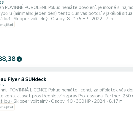
es
 dispozici k pronájmu po dobu
ýběru (minimálně jeden den) tento člun vás potěší v jakékoli situa
á loď
Skipper volitelný
Osoby: 8
175 HP
2022
7 m
ený člun. Ideální pro strávení příjemného dne na ostrovech Lérins nebo na mysu
 majitel
s rodinou nebo přáteli. Povolená kapacita 8 osob (dospělí a děti d
88,38
au Flyer 8 SUNdeck
es
chni, ️️ POVINNÁ LICENCE️️ Pokud nemáte licenci, za příplatek vás d
e kontaktovat prostřednictvím zpráv Professional Partner. 250 
á loď
Skipper volitelný
Osoby: 10
300 HP
2024
8.17 m
přání výletů na moři. Tato krásná loď je nová a má mnoho zařízení.
 majitel
 Povolená kapacita je 10 osob (dospělí a děti smíšeně), ale pro vět