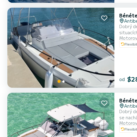
Bénéte
Antib
Dobrý de
situacíc
Motorov
příjemné
Flexibi
dohromad
$2
od
Bénéte
Antib
Dobrý de
se nachá
Motorov
d'Antibe
Flexibi
dohromad