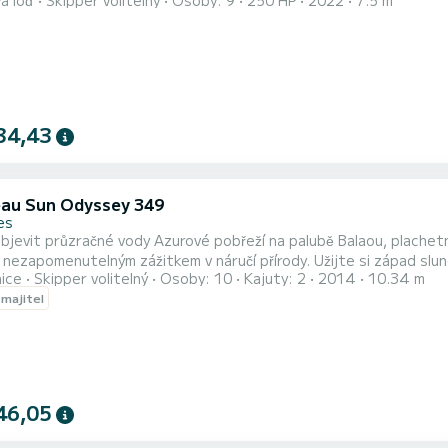
á loď
Skipper volitelný
Osoby: 9
250 HP
2022
7.5 m
í mohou sedět na lavici umístěné před konzolou směrem k moři, aby
pohodlnější cestu. Oběh na palubě je kolem konzoly velmi plynulý a
34,43
au Sun Odyssey 349
es
objevit průzračné vody Azurové pobřeží na palubě Balaou, plach
nezapomenutelným zážitkem v náručí přírody. Užijte si západ slunc
nice
Skipper volitelný
Osoby: 10
Kajuty: 2
2014
10.34 m
2025 vás čeká mnoho novinek na palubě BALAOU V: nová revoluční 
 majitel
 větry, která nabízí nezapomenutelný plavbu, nový stínový plachtov
46,05