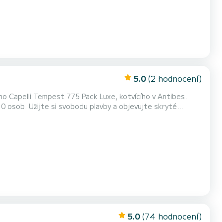
5.0
(2 hodnocení)
 Capelli Tempest 775 Pack Luxe, kotvícího v Antibes.
 10 osob. Užijte si svobodu plavby a objevujte skryté
 Luxury Pack se svým elegantním designem a špičkovým
rném lehátku, vychutnejte si pohodlí ergonomických
5.0
(74 hodnocení)