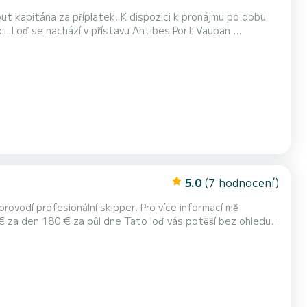
ci. Loď se nachází v přístavu Antibes Port Vauban.
ohromady), ale pro větší pohodlí doporučuji 6 o...
5.0
(7 hodnocení)
oprovodí profesionální skipper. Pro více informací mě
€ za den 180 € za půl dne Tato loď vás potěší bez ohledu
 Je ideální pro strávení příjemného dne s rodinou nebo
ší pohodlí doporučuji 7 osob. Tato palub...