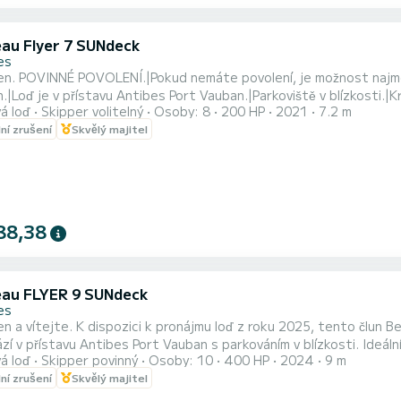
au Flyer 7 SUNdeck
es
n. POVINNÉ POVOLENÍ.|Pokud nemáte povolení, je možnost najmout
h.|Loď je v přístavu Antibes Port Vauban.|Parkoviště v blízkosti.|
á loď
Skipper volitelný
Osoby: 8
200 HP
2021
7.2 m
ho dne na ostrovech Lérins nebo v Cap d'Antibes s rodinou nebo p
lní zrušení
Skvělý majitel
y), ale pro větší pohodlí doporučuji 6 osob.|Délka 6,80 m, šířka 
88,38
au FLYER 9 SUNdeck
es
n a vítejte. K dispozici k pronájmu loď z roku 2025, tento člun Be
zí v přístavu Antibes Port Vauban s parkováním v blízkosti. Ideál
á loď
Skipper povinný
Osoby: 10
400 HP
2024
9 m
s nebo známých červených skalách Esterelu s rodinou nebo přátel
lní zrušení
Skvělý majitel
y), délka 9 metrů, šířka 3 metry. Pro větší pohodlí doporučuji 7 až