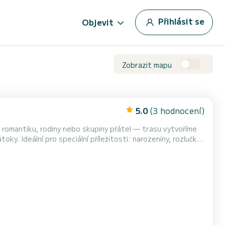
Přihlásit se
Objevit
Zobrazit mapu
5.0
(3 hodnocení)
o romantiku, rodiny nebo skupiny přátel — trasu vytvoříme
oky. Ideální pro speciální příležitosti: narozeniny, rozlučky
p-Ferrat — Cap d’Antibes — Cannes — Saint-Tropez —
ací výlety Soukromé, pohodlné, nezapomenu...