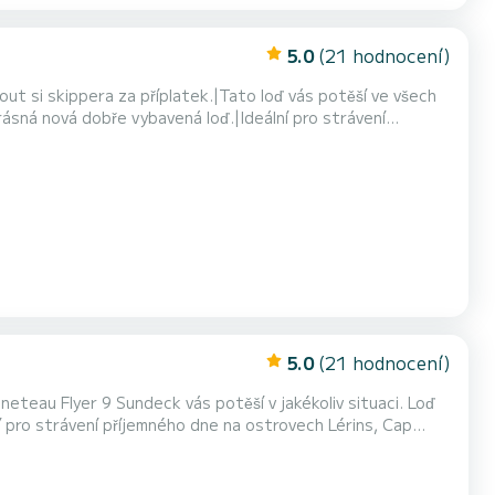
5.0
(21 hodnocení)
 si skippera za příplatek.|Tato loď vás potěší ve všech
Krásná nová dobře vybavená loď.|Ideální pro strávení
řáteli.|Povolená kapacita 8 osob (dospělí a děti
2,52 m, motor 200cv Suzuki s nízkým počtem hodin.|Vel...
5.0
(21 hodnocení)
neteau Flyer 9 Sundeck vás potěší v jakékoliv situaci. Loď
ní pro strávení příjemného dne na ostrovech Lérins, Cap
i. Kapacita povolená pro 10 osob (dospělí a děti
 8 osob. Velká sluneční paluba vpředu, slun...