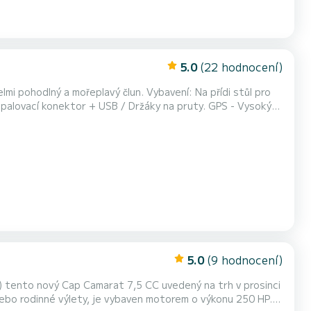
5.0
(22 hodnocení)
Zapalovací konektor + USB / Držáky na pruty. GPS - Vysokým
přístavu Vauban. Parkování zajištěno. 15 minut od
k Cap d'Antibes, 40 minut od ostrovů Lérins a zátoky Villefranche. - Nutný pobřežní průkaz - Benzín...
5.0
(9 hodnocení)
) tento nový Cap Camarat 7,5 CC uvedený na trh v prosinci