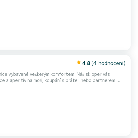
 se naplnili mořským vzduchem, nebo si zvolit kokpit pro
 spojuje tyto dva obytné prostory; ale také...
4.8
(4 hodnocení)
etnice vybavené veškerým komfortem. Náš skipper vás
e a aperitiv na moři, koupání s přáteli nebo partnerem...
plachta Parasailor New generation (volitelná), určená pro
ý střešní kryt proti slunci a nakonec nová s...