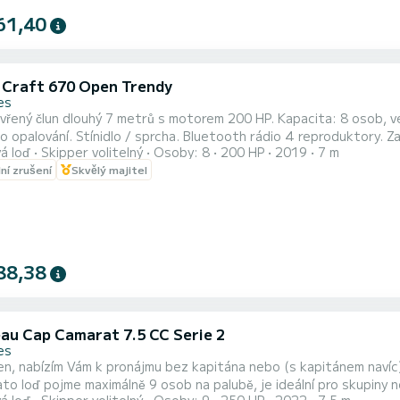
61,40
c Craft 670 Open Trendy
es
louhý 7 metrů s motorem 200 HP. Kapacita: 8 osob, velmi pohodlný a mořeplavý člun. Vybavení: Na přídi stůl pro
bo opalování. Stínidlo / sprcha. Bluetooth rádio 4 reproduktory. 
á loď
Skipper volitelný
Osoby: 8
200 HP
2019
7 m
pro klidnou plavbu. Konzole pro vaše věci. Člun se nachází v Antibes, v 
lní zrušení
Skvělý majitel
záto
88,38
au Cap Camarat 7.5 CC Serie 2
es
n, nabízím Vám k pronájmu bez kapitána nebo (s kapitánem navíc