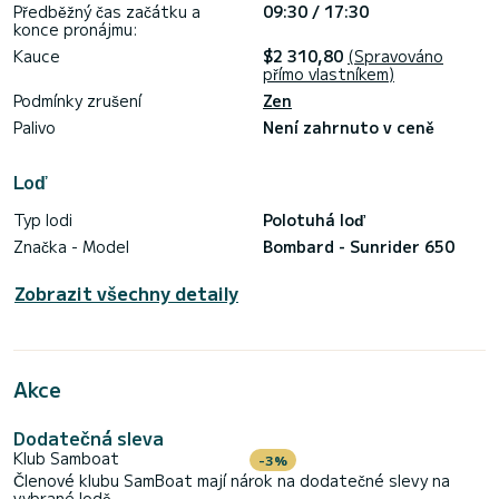
Předběžný čas začátku a
09:30 / 17:30
konce pronájmu:
Kauce
$2 310,80
(Spravováno
přímo vlastníkem)
Podmínky zrušení
Zen
Palivo
Není zahrnuto v ceně
Loď
Typ lodi
Polotuhá loď
Značka - Model
Bombard - Sunrider 650
Zobrazit všechny detaily
Akce
Dodatečná sleva
Klub Samboat
-3%
Členové klubu SamBoat mají nárok na dodatečné slevy na
vybrané lodě.