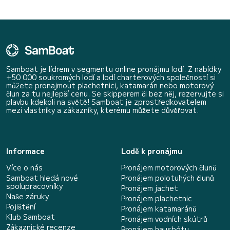
Samboat je lídrem v segmentu online pronájmu lodí. Z nabídky
+50 000 soukromých lodí a lodí charterových společností si
můžete pronajmout plachetnici, katamarán nebo motorový
člun za tu nejlepší cenu. Se skipperem či bez něj, rezervujte si
plavbu kdekoli na světě! Samboat je zprostředkovatelem
mezi vlastníky a zákazníky, kterému můžete důvěřovat.
Informace
Lodě k pronájmu
Více o nás
Pronájem motorových člunů
Samboat hledá nové
Pronájem polotuhých člunů
spolupracovníky
Pronájem jachet
Naše záruky
Pronájem plachetnic
Pojištění
Pronájem katamaránů
Klub Samboat
Pronájem vodních skútrů
Zákaznické recenze
Pronájem hausbótu