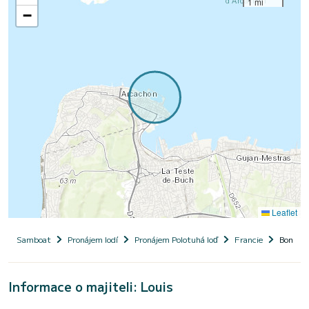
1 mi
−
Leaflet
Samboat
Pronájem lodí
Pronájem Polotuhá loď
Francie
Bombard
Informace o majiteli: Louis