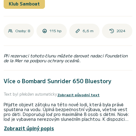
Klub Samboat
Osoby: 8
115 hp
6,6 m
2024
Při rezervaci tohoto člunu můžete darovat nadaci Foundation
de la Mer na podporu ochrany oceánů.
Více o Bombard Sunrider 650 Bluestory
Text byl přeložen automaticky
Zobrazit původní text
Přijďte objevit zátoku na této nové lodi, která byla právě
spuštěna na vodu. Úplná bezpečnostní výbava, včetně vest
pro děti. Doporučuji loď pro maximálně 8 osob s dětmi. Nově:
loď je vybavena nerezovým slunečním plachtou. K dispozici
pouze na celý den nebo večer (cca 3hodinový slot). Loď je
Zobrazit úplný popis
vybavena otočnou středovou konzolí s volantem, GPS,
předním sklem, madlem, sedadlem s opěrkou před konzolí. Má