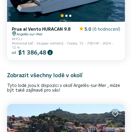
Prua al Vento HURACAN 9.8
5.0
(6 hodnocení)
Argelès-sur-Mer
AHOJ
Motorová loď
Skipper volitelný
Osoby: 12
700 HP
2024
12 m
$1 386,48
od
Zobrazit všechny lodě v okolí
Tyto lodě jsou k dispozici v okolí Argelès-sur-Mer , může
být také zajímavé pro vás!