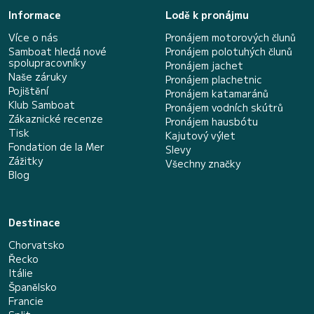
Informace
Lodě k pronájmu
Více o nás
Pronájem motorových člunů
Samboat hledá nové
Pronájem polotuhých člunů
spolupracovníky
Pronájem jachet
Naše záruky
Pronájem plachetnic
Pojištění
Pronájem katamaránů
Klub Samboat
Pronájem vodních skútrů
Zákaznické recenze
Pronájem hausbótu
Tisk
Kajutový výlet
Fondation de la Mer
Slevy
Zážitky
Všechny značky
Blog
Destinace
Chorvatsko
Řecko
Itálie
Španělsko
Francie