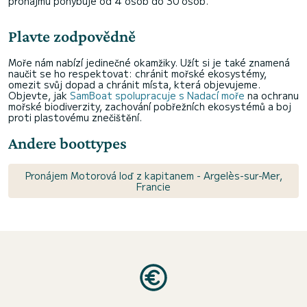
pronájmu pohybuje od 4 osob do 30 osob.
Plavte zodpovědně
Moře nám nabízí jedinečné okamžiky. Užít si je také znamená
naučit se ho respektovat: chránit mořské ekosystémy,
omezit svůj dopad a chránit místa, která objevujeme.
Objevte, jak
SamBoat spolupracuje s Nadací moře
na ochranu
mořské biodiverzity, zachování pobřežních ekosystémů a boj
proti plastovému znečištění.
Andere boottypes
Pronájem Motorová loď z kapitanem - Argelès-sur-Mer,
Francie