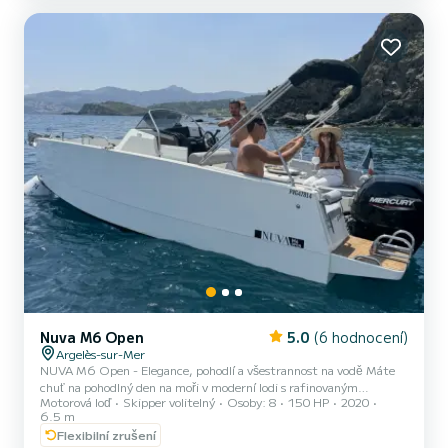
vybavení na palubě -Smlouva se skipperem -...
Nuva M6 Open
5.0
(6 hodnocení)
Argelès-sur-Mer
NUVA M6 Open - Elegance, pohodlí a všestrannost na vodě Máte
chuť na pohodlný den na moři v moderní lodi s rafinovaným
Motorová loď
Skipper volitelný
Osoby: 8
150 HP
2020
designem? Objevte NUVA M6 Open, elegantní a výkonnou
6.5 m
jednotku, ideální pro svobodné objevování pobřeží. S čistými liniemi,
Flexibilní zrušení
optimalizovaným prostorem a intuitivním ovládáním je NUVA M6