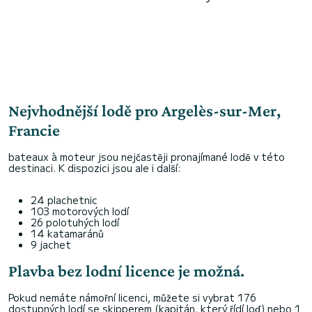
Nejvhodnější lodě pro Argelès-sur-Mer,
Francie
bateaux à moteur jsou nejčastěji pronajímané lodě v této
destinaci. K dispozici jsou ale i další:
24 plachetnic
103 motorových lodí
26 polotuhých lodí
14 katamaránů
9 jachet
Plavba bez lodní licence je možná.
Pokud nemáte námořní licenci, můžete si vybrat 176
dostupných lodí se skipperem (kapitán, který řídí loď) nebo 1