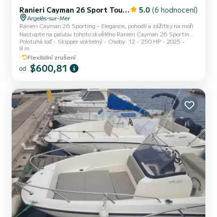
Ranieri Cayman 26 Sport Touring
5.0
(6 hodnocení)
Argelès-sur-Mer
Ranieri Cayman 26 Sporting – Elegance, pohodlí a zážitky na moři ️
Nastupte na palubu tohoto skvělého Ranieri Cayman 26 Sporting,
Polotuhá loď
Skipper volitelný
Osoby: 12
250 HP
2025
lodě, která dokonale kombinuje pohodlí, výkon a přívětivost pro
8 m
nezapomenutelný den na moři. Ideální pro výlet s přáteli nebo
Flexibilní zrušení
rodinou, tento prémiový polosamonosný člun vám umožní objevovat
$600,81
rudé pobřeží v nejlepších podmínkách. Díky své velké přední
od
sluneční palubě, pohodlným zadním sedadlům a prostornému
prostorem pro pohyb je Cayman 26 Sporting ideální pro relaxac...