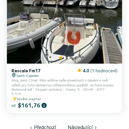
Rascala Fm17
4.0
(1 hodnocení)
Saint-Cyprien
Ahoj, jsem Chloé. Rádi sdílíme naše dovednosti v plavání a naši
vášeň pro tuto nádhernou středomořskou pobřeží, na francouzsko-
Motorová loď
Skipper volitelný
Osoby: 5
50 HP
2017
španělské hranici, tím, že lidem ukazujeme náš člun nebo vás
5.5 m
vezmeme na celý den. Potápění, plavání, piknikování, prohlížení
Skvělý majitel
památek, pozorování delfínů, rybaření, paddleboarding a mnoho
$161,76
dalšího. Člun je k dispozici k pronájmu, pokud máte pobřežní
od
loďácký průkaz. Pokud máte zájem, pošlete mi zprávu, abychom
mohli projednat nabízené možnosti. Chloé 🛥️
‹
Předchozí
Následující
›