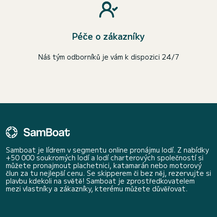
Péče o zákazníky
Náš tým odborníků je vám k dispozici 24/7
Samboat je lídrem v segmentu online pronájmu lodí. Z nabídky
+50 000 soukromých lodí a lodí charterových společností si
můžete pronajmout plachetnici, katamarán nebo motorový
člun za tu nejlepší cenu. Se skipperem či bez něj, rezervujte si
plavbu kdekoli na světě! Samboat je zprostředkovatelem
mezi vlastníky a zákazníky, kterému můžete důvěřovat.