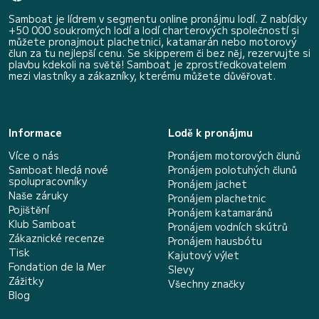
Samboat je lídrem v segmentu online pronájmu lodí. Z nabídky
+50 000 soukromých lodí a lodí charterových společností si
můžete pronajmout plachetnici, katamarán nebo motorový
člun za tu nejlepší cenu. Se skipperem či bez něj, rezervujte si
plavbu kdekoli na světě! Samboat je zprostředkovatelem
mezi vlastníky a zákazníky, kterému můžete důvěřovat.
Informace
Lodě k pronájmu
Více o nás
Pronájem motorových člunů
Samboat hledá nové
Pronájem polotuhých člunů
spolupracovníky
Pronájem jachet
Naše záruky
Pronájem plachetnic
Pojištění
Pronájem katamaránů
Klub Samboat
Pronájem vodních skútrů
Zákaznické recenze
Pronájem hausbótu
Tisk
Kajutový výlet
Fondation de la Mer
Slevy
Zážitky
Všechny značky
Blog