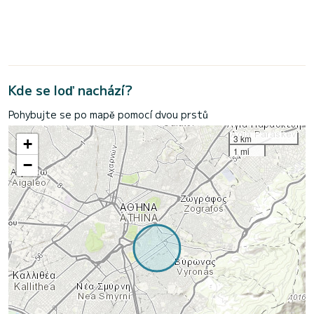
Kde se loď nachází?
Pohybujte se po mapě pomocí dvou prstů
3 km
+
1 mi
−