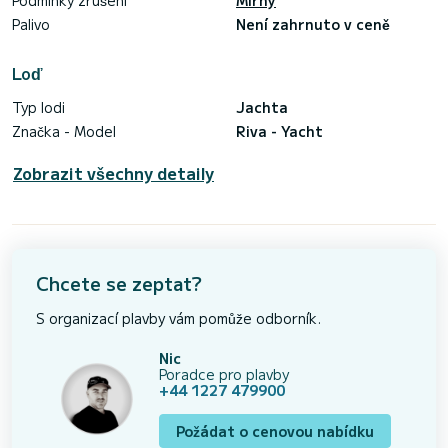
Podmínky zrušení
Mírný
Palivo
Není zahrnuto v ceně
Loď
Typ lodi
Jachta
Značka - Model
Riva - Yacht
Zobrazit všechny detaily
Chcete se zeptat?
S organizací plavby vám pomůže odborník.
Nic
Poradce pro plavby
+44 1227 479900
Požádat o cenovou nabídku