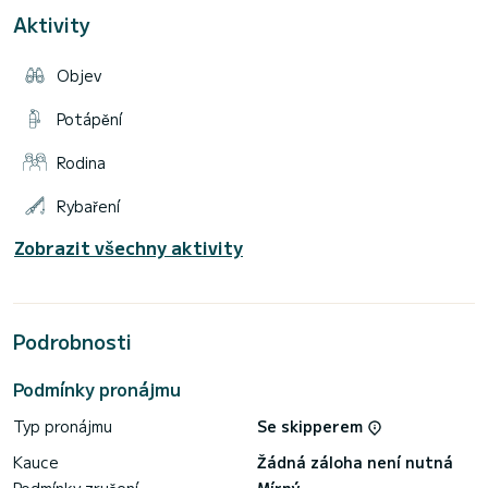
Cena je od 21 000 EUR bez daně za týden.
Aktivity
Neváhejte nám zaslat žádost o cenovou nabídku, Vaši žádost
Objev
Potápění
Rodina
Rybaření
Zobrazit všechny aktivity
Podrobnosti
Podmínky pronájmu
Typ pronájmu
Se skipperem
Kauce
Žádná záloha není nutná