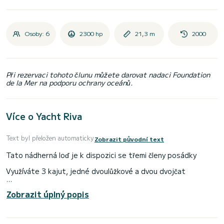
Osoby: 6
2300 hp
21,3 m
2000
Při rezervaci tohoto člunu můžete darovat nadaci Foundation
de la Mer na podporu ochrany oceánů.
Více o Yacht Riva
Text byl přeložen automaticky
Zobrazit původní text
Tato nádherná loď je k dispozici se třemi členy posádky
Využíváte 3 kajut, jedné dvoulůžkové a dvou dvojčat
V lodi máte veškeré potápěčské vybavení a vybavení pro
Zobrazit úplný popis
vodní sporty (wakeboard, lyže, bóje atd...)
Na fotkách najdete pohodlí této luxusní lodi.