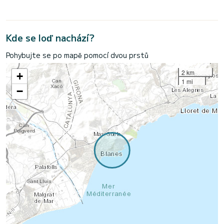
Kde se loď nachází?
Pohybujte se po mapě pomocí dvou prstů
2 km
+
1 mi
−