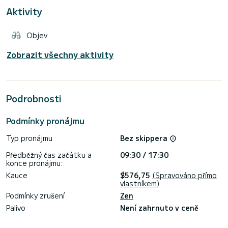
řízení, stůl na přídi, nerezovou desku bimini a velkou kabinu,
Aktivity
která se používá jako suchý úložný prostor. Vybaveno
motorem Suzuki o výkonu 140 HP. Tato loď je ideální pro
Objev
Zobrazit všechny aktivity
Podrobnosti
Podmínky pronájmu
Typ pronájmu
Bez skippera
Předběžný čas začátku a
09:30 / 17:30
konce pronájmu:
Kauce
$576,75
(Spravováno přímo
vlastníkem)
Podmínky zrušení
Zen
Palivo
Není zahrnuto v ceně