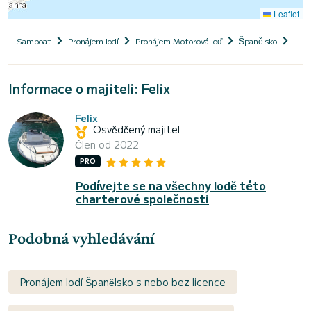
Leaflet
Samboat
Pronájem lodí
Pronájem Motorová loď
Španělsko
AV 
Informace o majiteli: Felix
Felix
Osvědčený majitel
Člen od 2022
PRO
Podívejte se na všechny lodě této
charterové společnosti
Podobná vyhledávání
Pronájem lodí Španělsko s nebo bez licence