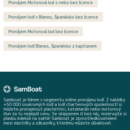
Pronájem Motorová loď s nebo bez licence
Pronájem lodí v Blanes, Španělsko bez licence
Pronájem Motorová loď bez licence
Pronájem lodí Blanes, Španělsko z kapitanem
Samboat je lídrem v segmentu online pronájmu lodí. Z nabídky
+50 000 soukromých lodí a lodí charterových společností si
můžete pronajmout plachetnici, katamarán nebo motorový
člun za tu nejlepší cenu. Se skipperem či bez něj, rezervujte si
plavbu kdekoli na světě! Samboat je zprostředkovatelem
mezi vlastníky a zákazníky, kterému můžete důvěřovat.