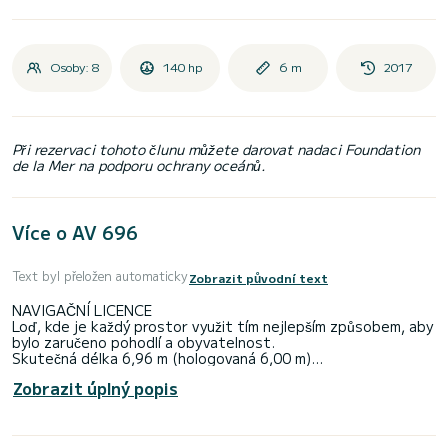
Osoby: 8
140 hp
6 m
2017
Při rezervaci tohoto člunu můžete darovat nadaci Foundation
de la Mer na podporu ochrany oceánů.
Více o AV 696
Text byl přeložen automaticky
Zobrazit původní text
NAVIGAČNÍ LICENCE
Loď, kde je každý prostor využit tím nejlepším způsobem, aby
bylo zaručeno pohodlí a obyvatelnost.
Skutečná délka 6,96 m (hologovaná 6,00 m)
Zobrazit úplný popis
Tento člun s pevným trupem pojme až 8 osob na palubě. Má
velká přední a zadní sedadla, která lze snadno přeměnit na
plochy na opalování, a také dvě sedadla pro pilota a druhého
pilota. Má koupelnový žebřík, velkou zadní plošinu, hydraulické