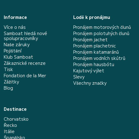
Informace
Lodě k pronájmu
Více o nás
Pronájem motorových člunů
Samboat hledá nové
Pronájem polotuhých člunů
spolupracovníky
Pronájem jachet
Naše záruky
Pronájem plachetnic
Pojištění
Pronájem katamaránů
Klub Samboat
Pronájem vodních skútrů
Zákaznické recenze
Pronájem hausbótu
Tisk
Kajutový výlet
Fondation de la Mer
Slevy
Zážitky
Všechny značky
Blog
Destinace
Chorvatsko
Řecko
Itálie
Španělsko