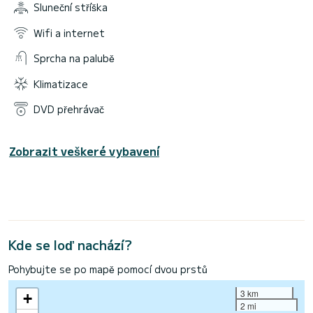
Sluneční stříška
Wifi a internet
Sprcha na palubě
Klimatizace
DVD přehrávač
Zobrazit veškeré vybavení
Kde se loď nachází?
Pohybujte se po mapě pomocí dvou prstů
3 km
+
2 mi