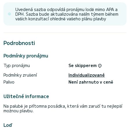
je ideální pro západ slunce s koktejlem. Ať už hledáte relaxaci
a odpočinek nebo chcete prozkoumat Karibik s stylem, Gypsy
Uvedená sazba odpovídá pronájmu lodě mimo APA a
DPH. Sazba bude aktualizována naším týmem během
vašich konzultací ohledně vašeho plánu plavby
Podrobnosti
Podmínky pronájmu
Typ pronájmu
Se skipperem
Podmínky zrušení
Individualizované
Palivo
Není zahrnuto v ceně
Užitečné informace
Na palubě je přítomna posádka, která vám zaručí tu nejlepší
možnou plavbu.
Loď