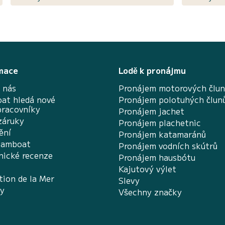
mace
Lodě k pronájmu
 nás
Pronájem motorových člu
at hledá nové
Pronájem polotuhých člun
pracovníky
Pronájem jachet
záruky
Pronájem plachetnic
ění
Pronájem katamaránů
Samboat
Pronájem vodních skútrů
nické recenze
Pronájem hausbótu
Kajutový výlet
tion de la Mer
Slevy
ky
Všechny značky