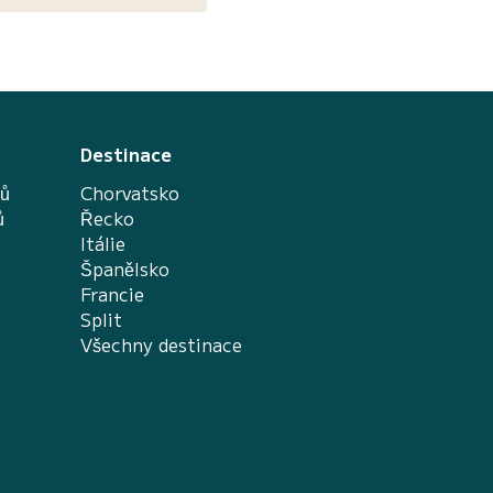
Destinace
nů
Chorvatsko
ů
Řecko
Itálie
Španělsko
Francie
Split
Všechny destinace