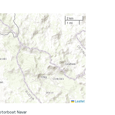
2 km
1 mi
Leaflet
otorboat Navar