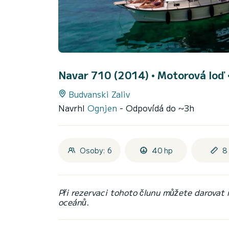
Navar 710 (2014)
• Motorová loď 
Budvanski Zaliv
Navrhl
Ognjen
- Odpovídá do ~3h
Osoby: 6
40 hp
8
Při rezervaci tohoto člunu můžete darovat
oceánů.