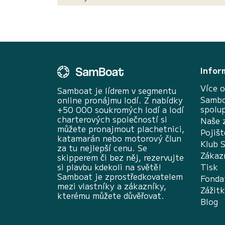
Infor
Více o
Samboat je lídrem v segmentu
Sambo
online pronájmu lodí. Z nabídky
spolu
+50 000 soukromých lodí a lodí
charterových společností si
Naše 
můžete pronajmout plachetnici,
Pojišt
katamarán nebo motorový člun
Klub 
za tu nejlepší cenu. Se
Zákaz
skipperem či bez něj, rezervujte
si plavbu kdekoli na světě!
Tisk
Samboat je zprostředkovatelem
Fonda
mezi vlastníky a zákazníky,
Zážit
kterému můžete důvěřovat.
Blog