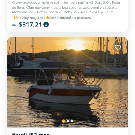
Objevte svobodu moře ve svém tempu s naším V2 Boat 5.0 v Roda
de Berà.️ Člun navržený k užití bez spěchu: zakotvení v zátoce,
Motorová loď
Bez skippera
Osoby: 6
40 HP
2019
5 m
relaxace na slunci nebo sdílení občerstvení s výhledem na
Středozemní moře. Plán je na vás.️
Skvělý majitel
Bez řidičského průkazu
$317,21
od
Mareti 45O open