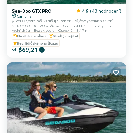
Sea-Doo GTX PRO
4.9
(43 hodnocení)
Cambrils
9 lodí Objevte naši vzrušující nabídku půjčovny vodních skútrů
SEADOO GTX PRO v přístavu Cambrils! Ideální pro páry nebo
Vodní skútr
Bez skippera
Osoby: 2
3.17 m
přátele, naše vodní skútry mají maximální kapacitu 2 osob a jsou
dohlíženy zkušeným instruktorem. S délkou 3,17 metru nabízíme
Flexibilní zrušení
Skvělý majitel
flexibilní pronájmy na 20, 30, 40 a 60 minut, abychom vyhověli
Bez řidičského průkazu
vašim potřebám a preferencím. Prožijte adrenalin z jízdy po vlnách
$69,21
od
a užijte si krásnou pobřežní krajinu Cambrils z jedinečné
perspektivy! Navíc nevynechejte náš exkluzivní výlet do Cova...