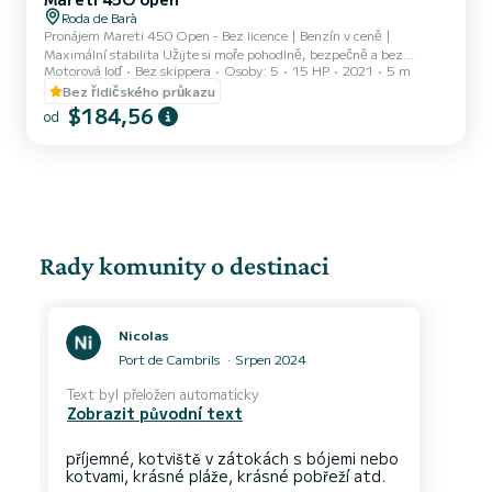
Roda de Barà
Pronájem Mareti 450 Open - Bez licence | Benzín v ceně |
Maximální stabilita Užijte si moře pohodlně, bezpečně a bez
Motorová loď
Bez skippera
Osoby: 5
15 HP
2021
5 m
potřeby licence s naším Mareti 450 Open, moderním a velmi
stabilním člunem, ideálním jak pro začátečníky, tak pro ty, kteří
Bez řidičského průkazu
hledají relaxaci a perfektní den na moři. Tento člun postavený v roce
$184,56
od
2021 má délku 5 metrů a šířku 2 metry, což mu poskytuje větší
stabilitu než jiným člunům bez potřebného osvědčení, nabízející
bezpečnější a pohodlnější plavbu. Proč si vybrat naši loď Ma...
Rady komunity o destinaci
Nicolas
Port de Cambrils
Srpen 2024
Text byl přeložen automaticky
Zobrazit původní text
příjemné, kotviště v zátokách s bójemi nebo