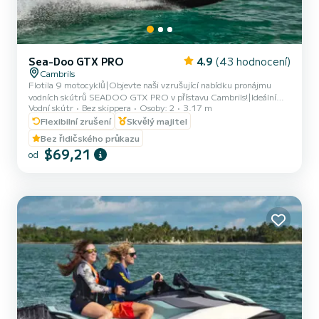
Sea-Doo GTX PRO
4.9
(43 hodnocení)
Cambrils
Flotila 9 motocyklů|Objevte naši vzrušující nabídku pronájmu
vodních skútrů SEADOO GTX PRO v přístavu Cambrils!|Ideální
Vodní skútr
Bez skippera
Osoby: 2
3.17 m
pro páry nebo přátele, naše vodní skútry mají maximální kapacitu 2
osob a jsou dohlíženy zkušeným instruktorem. S délkou 3,17
Flexibilní zrušení
Skvělý majitel
metru nabízíme flexibilní pronájmy na 20, 30, 40 a 60 minut, aby
Bez řidičského průkazu
vyhověly vašim potřebám a preferencím.|Zažijte adrenalin z jízdy
$69,21
od
vlnami a užijte si krásný pobřežní kraj Cambrils z jedinečné
perspektivy! Kromě toho nevynechejte naši exkluzivní Tour a Cov...