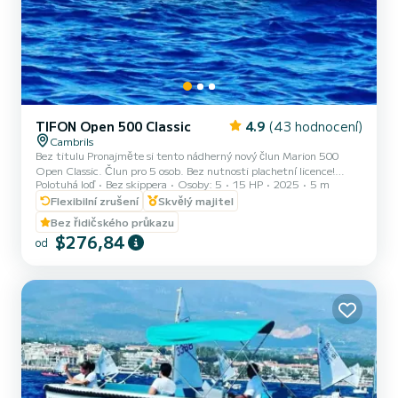
TIFON Open 500 Classic
4.9
(43 hodnocení)
Cambrils
Bez titulu Pronajměte si tento nádherný nový člun Marion 500
Open Classic. Člun pro 5 osob. Bez nutnosti plachetní licence!
Polotuhá loď
Bez skippera
Osoby: 5
15 HP
2025
5 m
Potřebujete pouze svůj občanský průkaz. Odjezd z přístavu
Cambrils. Nejlepší možnost, jak poznat Zlaté pobřeží z moře. Náš
Flexibilní zrušení
Skvělý majitel
kapitán vás naučí ovládat člun a až budete připraveni, vyplujete na
Bez řidičského průkazu
moře! CENY (palivo není zahrnuto): 8 HODIN 490€ (od 10 do 18)
$276,84
od
4 HODINY 240€ (Ranní směny od 9.30 do 13.30 - Odpolední
směny od 14 do 18) 2 HODINY 160€ (Vyberte si svůj čas) Pl...