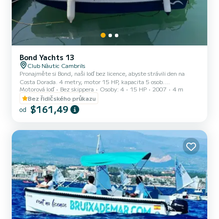
Bond Yachts 13
Club Nàutic Cambrils
Pronajměte si Bond, naši loď bez licence, abyste strávili den na
Costa Dorada. 4 metry, motor 15 HP, kapacita 5 osob.
Motorová loď
Bez skippera
Osoby: 4
15 HP
2007
4 m
Nepotřebujete žádný průkaz - jen váš občanský průkaz. Vysvětlíme
vám základy během patnácti minut a vy se můžete vydat na
Bez řidičského průkazu
plavbu. Odjezd z přístavu Cambrils. Je to ideální loď, pokud jste
$161,49
od
ještě nikdy nevedli: lehká, ovladatelná a velmi snadná na ovládání.
Skvělá pro plavbu podle vašich představ podél pobřeží Cambrils,
najděte si své místo a zakotvěte si, abyste si mohli zaplavat...