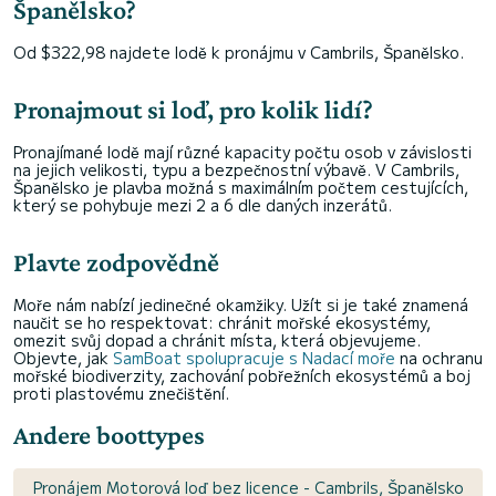
Španělsko?
Od $322,98 najdete lodě k pronájmu v Cambrils, Španělsko.
Pronajmout si loď, pro kolik lidí?
Pronajímané lodě mají různé kapacity počtu osob v závislosti
na jejich velikosti, typu a bezpečnostní výbavě. V Cambrils,
Španělsko je plavba možná s maximálním počtem cestujících,
který se pohybuje mezi 2 a 6 dle daných inzerátů.
Plavte zodpovědně
Moře nám nabízí jedinečné okamžiky. Užít si je také znamená
naučit se ho respektovat: chránit mořské ekosystémy,
omezit svůj dopad a chránit místa, která objevujeme.
Objevte, jak
SamBoat spolupracuje s Nadací moře
na ochranu
mořské biodiverzity, zachování pobřežních ekosystémů a boj
proti plastovému znečištění.
Andere boottypes
Pronájem Motorová loď bez licence - Cambrils, Španělsko