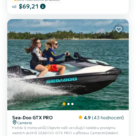
vašim potřebám a preferencím. Prožijte adrenalin při průjezdu
$69,21
od
vlnami a užijte si krásný pobřežní výhled na Cambrils z jedinečné
perspektivy! Navíc nevynechejte naši exkluzivní výlet k jeskyni
Cov...
Sea-Doo GTX PRO
4.9
(43 hodnocení)
Cambrils
Flotila 9 motocyklů|Objevte naši vzrušující nabídku pronájmu
vodních skútrů SEADOO GTX PRO v přístavu Cambrils!|Ideální