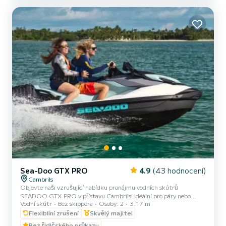
Sea-Doo GTX PRO
4.9
(43 hodnocení)
Cambrils
Objevte naši vzrušující nabídku pronájmu vodních skútrů
SEADOO GTX PRO v přístavu Cambrils! Ideální pro páry nebo
Vodní skútr
Bez skippera
Osoby: 2
3.17 m
přátele, naše vodní skútry mají maximální kapacitu 2 osob a jsou
dozorovány zkušeným průvodcem. S délkou 3,17 metru nabízíme
Flexibilní zrušení
Skvělý majitel
flexibilní pronájmy na 20, 30, 40 a 60 minut, abychom vyhověli
Bez řidičského průkazu