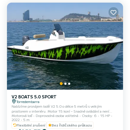
V2 BOATS 5.0 SPORT
Torredembarra
Nabízíme pronájem lodě V2 5.0 o délce 5 metrů s velkým
prostorem v interiéru. Motor 15 koní – Snadné ovládání a není
Motorová loď
Doprovodná osoba volitelná
Osoby: 6
15 HP
potřeba licence. Kapacita 6 osob – Ideální pro rodiny, páry nebo
2022
5 m
skupiny přátel. Vybavení: • Stínící plachta bimini ☂️ • Schodiště do
Flexibilní zrušení
Bez řidičského průkazu
vody 🏊 • Prostorné slunečníky na přídi Odjezdy z Torredembarra