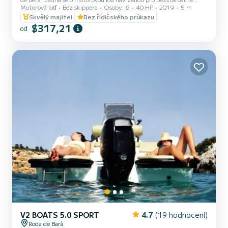
Motorová loď
Bez skippera
Osoby: 6
40 HP
2019
5 m
užívání: zakotvit v zátoce, relaxovat na slunci nebo si užít
občerstvení s výhledem na Středozemní moře. Plán je ve vaší režii.️
Skvělý majitel
Bez řidičského průkazu
$317,21
od
V2 BOATS 5.0 SPORT
4.7
(19 hodnocení)
Roda de Barà