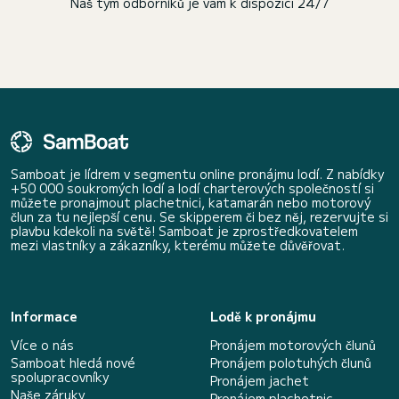
Náš tým odborníků je vám k dispozici 24/7
Samboat je lídrem v segmentu online pronájmu lodí. Z nabídky
+50 000 soukromých lodí a lodí charterových společností si
můžete pronajmout plachetnici, katamarán nebo motorový
člun za tu nejlepší cenu. Se skipperem či bez něj, rezervujte si
plavbu kdekoli na světě! Samboat je zprostředkovatelem
mezi vlastníky a zákazníky, kterému můžete důvěřovat.
Informace
Lodě k pronájmu
Více o nás
Pronájem motorových člunů
Samboat hledá nové
Pronájem polotuhých člunů
spolupracovníky
Pronájem jachet
Naše záruky
Pronájem plachetnic