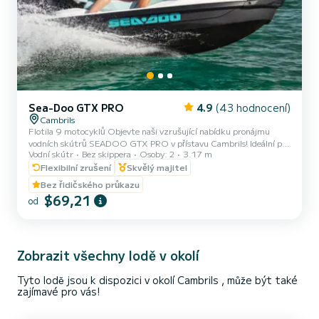
Sea-Doo GTX PRO
4.9
(43 hodnocení)
Cambrils
Flotila 9 motocyklů Objevte naši vzrušující nabídku pronájmu
vodních skútrů SEADOO GTX PRO v přístavu Cambrils! Ideální pro
Vodní skútr
Bez skippera
Osoby: 2
3.17 m
páry nebo přátele, naše vodní skútry mají maximální kapacitu 2
osob a jsou dozorovány zkušeným instruktorem. S délkou 3,17
Flexibilní zrušení
Skvělý majitel
metru nabízíme flexibilní pronájmy na 20, 30, 40 a 60 minut,
Bez řidičského průkazu
abychom vyhověli vašim potřebám a preferencím. Zažijte adrenalin
$69,21
od
při surfování vlnami a užijte si krásný pobřežní kraj Cambrils z
jedinečné perspektivy! Navíc nezanedbávejte náš exkluzivní...
Zobrazit všechny lodě v okolí
Tyto lodě jsou k dispozici v okolí Cambrils , může být také
zajímavé pro vás!