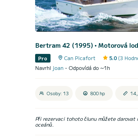
Bertram 42 (1995)
• Motorová loď
Can Picafort
5.0
(3 Hodn
Pro
Navrhl
joan
- Odpovídá do ~1h
Osoby: 13
800 hp
14,
Při rezervaci tohoto člunu můžete darovat
oceánů.