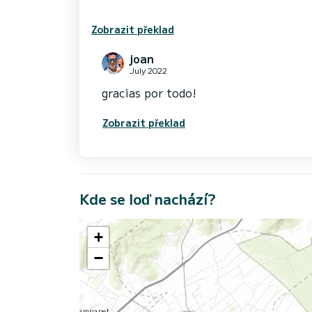
Zobrazit překlad
joan
July 2022
gracias por todo!
Zobrazit překlad
Kde se loď nachází?
+
−