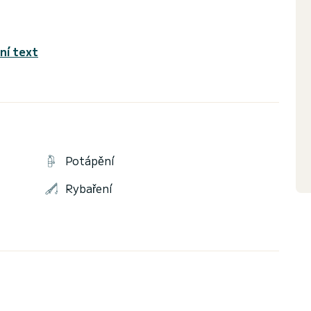
ní text
Potápění
Rybaření