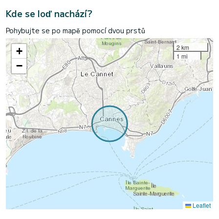
Kde se loď nachází?
Pohybujte se po mapě pomocí dvou prstů
2 km
+
1 mi
−
Leaflet