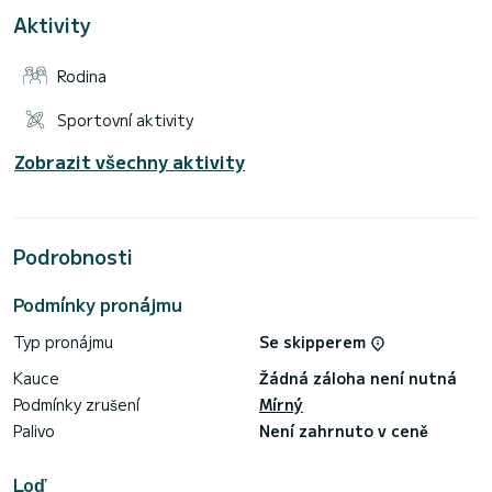
- Přístavbu Castoldi 3,5 m Jet Tender
Aktivity
- 1 vodní skútr 3 místa
- Vodní lyžování, wakeboarding, masky na šnorchl...
Rodina
Zobrazená cena je bez daně a má pouze informativní
charakter. Pro přesnou cenu nás neváhejte kontaktovat.
Sportovní aktivity
Pro další informace nás neváhejte kontaktovat
Zobrazit všechny aktivity
Podrobnosti
Podmínky pronájmu
Typ pronájmu
Se skipperem
Kauce
Žádná záloha není nutná
Podmínky zrušení
Mírný
Palivo
Není zahrnuto v ceně
Loď