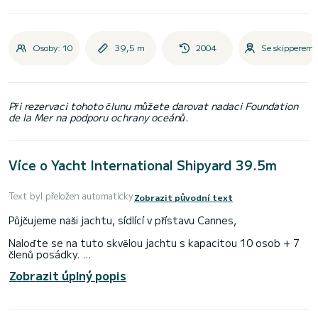
Osoby: 10
39,5 m
2004
Se skipperem
Při rezervaci tohoto člunu můžete darovat nadaci Foundation
de la Mer na podporu ochrany oceánů.
Více o Yacht International Shipyard 39.5m
Text byl přeložen automaticky
Zobrazit původní text
Půjčujeme naši jachtu, sídlící v přístavu Cannes,
Naloďte se na tuto skvělou jachtu s kapacitou 10 osob + 7
členů posádky.
Zobrazit úplný popis
5 kajut je rezervováno pro nájemníky lodí s manželskou
postelí a samostatnými lůžky.
Loď má: