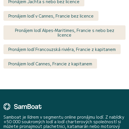
Pronájem Jachta s nebo bez licence
Pronájem lodí v Cannes, Francie bez licence
Pronájem lodí Alpes-Maritimes, Francie s nebo bez
licence
Pronájem lodí Francouzská riviéra, Francie z kapitanem
Pronájem lodí Cannes, Francie z kapitanem
Samboat je lídrem v segmentu online pronájmu lodí. Z nabídky
+50 000 soukromých lodí a lodí charterových společností si
můžete pronajmout plachetnici, katamarán nebo motorový