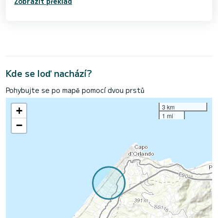
Zobrazit překlad
Kde se loď nachází?
Pohybujte se po mapě pomocí dvou prstů
3 km
+
1 mi
−