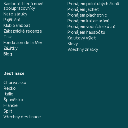
Samboat hledá nové
Pronájem polotuhých člunů
spolupracovníky
Pronájem jachet
Naše záruky
Pronájem plachetnic
Pojištění
Pronájem katamaránů
Klub Samboat
Pronájem vodních skútrů
Zákaznické recenze
Pronájem hausbótu
Tisk
Kajutový výlet
Fondation de la Mer
Slevy
Zážitky
Všechny značky
Blog
Destinace
Chorvatsko
Řecko
Itálie
Španělsko
Francie
Split
Všechny destinace