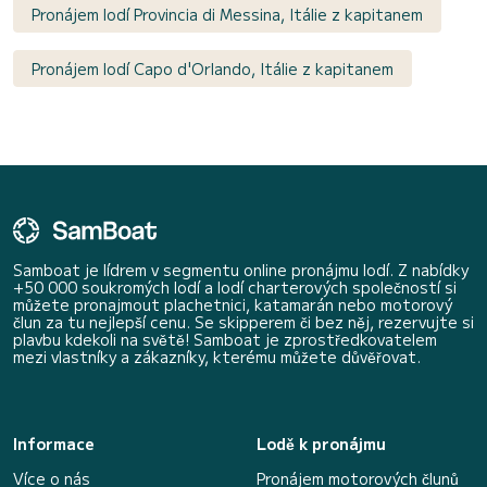
Pronájem lodí Provincia di Messina, Itálie z kapitanem
Pronájem lodí Capo d'Orlando, Itálie z kapitanem
Samboat je lídrem v segmentu online pronájmu lodí. Z nabídky
+50 000 soukromých lodí a lodí charterových společností si
můžete pronajmout plachetnici, katamarán nebo motorový
člun za tu nejlepší cenu. Se skipperem či bez něj, rezervujte si
plavbu kdekoli na světě! Samboat je zprostředkovatelem
mezi vlastníky a zákazníky, kterému můžete důvěřovat.
Informace
Lodě k pronájmu
Více o nás
Pronájem motorových člunů