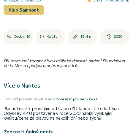
Klub Samboat
Osoby: 10
Kajuty: 4
13,4 m
2020
Při rezervaci tohoto člunu můžete darovat nadaci Foundation
de la Mer na podporu ochrany oceánů.
Více o Nantes
Text byl přeložen automaticky
Zobrazit původní text
Plachetnice k pronájmu od Capo d'Orlando. Tato loď Sun
Odyssey 440 postavená v roce 2020 nabízí vynikající
kvalitu/cena za plavbu na několik dní nebo týdnů.
Loď má 4 pohodlné kajuty a kapacita lodi 10 osob. S celkovou
Zobrazit úplný popis
délkou 13 metrů bude vaším nejlepším spojencem pro