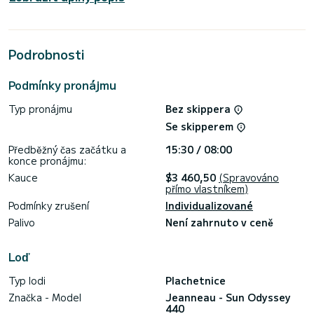
strávení mimořádné dovolené na vodě poblíž Capo d'Orlando
Toto Sun Odyssey 440 je vybavena 2 se sprchou.
Podrobnosti
Tato loď je vybavena plnou laťovanou hlavní plachtou a
svinutým genoa. Má následující vybavení: Autopilot,
Bluetooth připojení.
Podmínky pronájmu
Pokud máte nějaké dotazy ohledně plavidla nebo podmínek
Typ pronájmu
Bez skippera
pronájmu, můžete poslat zprávu prostřednictvím platforma
Samboat. Konzultant SamBoat odpoví na vaši otázku a
Se skipperem
Předběžný čas začátku a
15:30 / 08:00
konce pronájmu:
Kauce
$3 460,50
(Spravováno
přímo vlastníkem)
Podmínky zrušení
Individualizované
Palivo
Není zahrnuto v ceně
Loď
Typ lodi
Plachetnice
Značka - Model
Jeanneau - Sun Odyssey
440