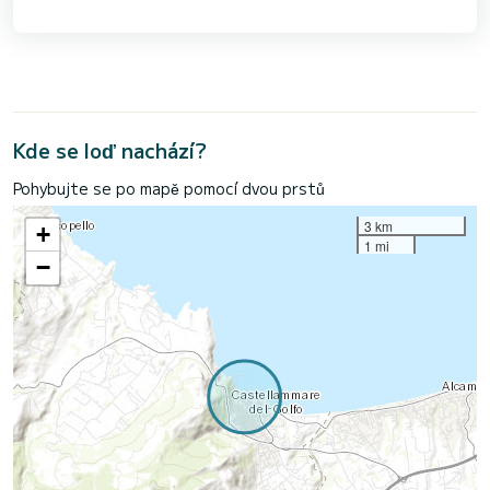
Kde se loď nachází?
Pohybujte se po mapě pomocí dvou prstů
3 km
+
1 mi
−