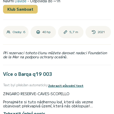
Navrhl
Davide
- Odpovídá do ~1h
Klub Samboat
Osoby: 6
40 hp
5,7 m
2021
Při rezervaci tohoto člunu můžete darovat nadaci Foundation
de la Mer na podporu ochrany oceánů.
Více o Barqa q19 003
Text byl přeložen automaticky
Zobrazit původní text
ZINGARO RESERVE-CAVES-SCOPELLO
Pronajměte si tuto nádhernou loď, která vás vezme
objevovat překvapivá území, která nás obklopuje!
Loď si můžete pronajmout buď na půl dne, nebo na celý den.
Zobrazit úplný popis
Vyplutí z Castellammare del Golfo budete obdivovat tři