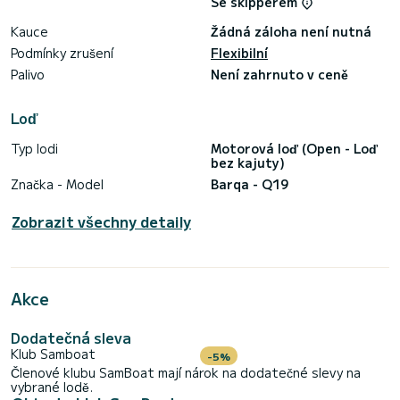
Se skipperem
Na co čekáte, zarezervujte si a prožijete nezapomenutelný
Kauce
Žádná záloha není nutná
Podmínky zrušení
Flexibilní
Palivo
Není zahrnuto v ceně
Loď
Typ lodi
Motorová loď (Open - Loď
bez kajuty)
Značka - Model
Barqa - Q19
Zobrazit všechny detaily
Akce
Dodatečná sleva
Klub Samboat
-5%
Členové klubu SamBoat mají nárok na dodatečné slevy na
vybrané lodě.