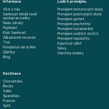
Informace
Lodě k pronájmu
Více o nás
Pronájem motorových člunů
Samboat hledá nové
Pronájem polotuhých člunů
spolupracovníky
Pronájem jachet
Naše záruky
Pronájem plachetnic
Pojištění
Pronájem katamaránů
Klub Samboat
Pronájem vodních skútrů
Zákaznické recenze
Pronájem hausbótu
Tisk
Kajutový výlet
Fondation de la Mer
Slevy
Zážitky
Všechny značky
Blog
Destinace
Chorvatsko
Řecko
Itálie
Španělsko
Francie
Split