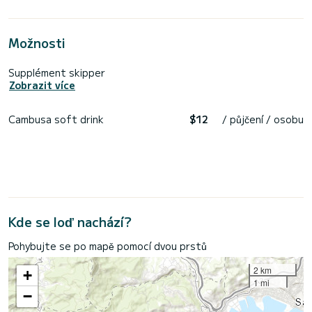
Možnosti
Supplément skipper
Zobrazit více
Cambusa soft drink
$12
/ půjčení / osobu
Kde se loď nachází?
Pohybujte se po mapě pomocí dvou prstů
2 km
+
1 mi
−