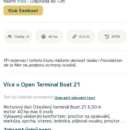
Navrhl
India
- Odpovídá do ~3h
Klub Samboat
Osoby: 6
40 hp
6,5 m
2018
Při rezervaci tohoto člunu můžete darovat nadaci Foundation
de la Mer na podporu ochrany oceánů.
Více o Open Terminal Boat 21
Text byl přeložen automaticky
Zobrazit původní text
Motorový člun Otevřený terminál Boat 21 6,50 m
motor 40 hp max 6 osob
Vybavený veškerým komfortem: prostor na opalování,
markýza, sprcha, stereo, lednička, plážové osušky, prostor na
opalování
Zobrazit úplný popis
Organizujeme osobní výlety s kapitánem podél celé pobřeží