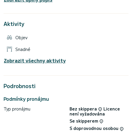
Amalfi a Capri
Náklady na kapitána a palivo zvlášť
Pro všechny informace nás neváhejte kontaktovat
Aktivity
Objev
Snadné
Zobrazit všechny aktivity
Podrobnosti
Podmínky pronájmu
Typ pronájmu
Bez skippera
Licence
není vyžadována
Se skipperem
S doprovodnou osobou