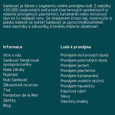
Samboat je lídrem v segmentu online pronájmu lodí. Z nabídky
+50 000 soukromých lodí a lodí charterových společností si
můžete pronajmout plachetnici, katamarán nebo motorový
člun za tu nejlepší cenu. Se skipperem či bez něj, rezervujte si
plavbu kdekoli na světě! Samboat je zprostředkovatelem
mezi vlastníky a zákazníky, kterému můžete důvěřovat.
Informace
Lodě k pronájmu
Více o nás
Pronájem motorových člunů
Samboat hledá nové
Pronájem polotuhých člunů
spolupracovníky
Pronájem jachet
Naše záruky
Pronájem plachetnic
Pojištění
Pronájem katamaránů
Klub Samboat
Pronájem vodních skútrů
Zákaznické recenze
Pronájem hausbótu
Tisk
Kajutový výlet
Fondation de la Mer
Slevy
Zážitky
Všechny značky
Blog