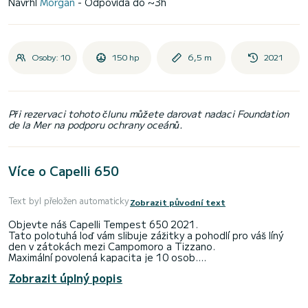
Navrhl
Morgan
- Odpovídá do ~3h
Osoby: 10
150 hp
6,5 m
2021
Při rezervaci tohoto člunu můžete darovat nadaci Foundation
de la Mer na podporu ochrany oceánů.
Více o Capelli 650
Text byl přeložen automaticky
Zobrazit původní text
Objevte náš Capelli Tempest 650 2021.
Tato polotuhá loď vám slibuje zážitky a pohodlí pro váš líný
den v zátokách mezi Campomoro a Tizzano.
Maximální povolená kapacita je 10 osob.
Pronajímá se s veškerým bezpečnostním vybavením
Zobrazit úplný popis
nezbytným pro pobřežní plavbu.
Je vybaveno sluneční markýzou, velkým vanovým sluncem,
sprchou, hloubkovým sondou/ GPS, Bluetooth stanice, USB