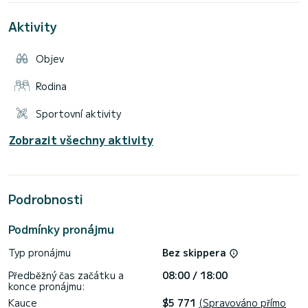
nabíječka, úložné boxy.
Možnost zapůjčení tažených bójí, vodních lyží a wakeboardů
Aktivity
na rezervace.
Motorizovaná čtyřdobou Yamahou nejnovější generace o
výkonu 150 koní, díky které je tato loď velmi úsporná na
Objev
Rodina
Sportovní aktivity
Zobrazit všechny aktivity
Podrobnosti
Podmínky pronájmu
Typ pronájmu
Bez skippera
Předběžný čas začátku a
08:00 / 18:00
konce pronájmu:
Kauce
$5 771
(Spravováno přímo