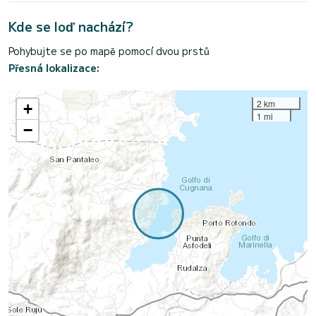
Kde se loď nachází?
Pohybujte se po mapě pomocí dvou prstů
Přesná lokalizace:
2 km
+
1 mi
−