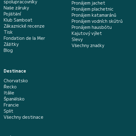
spolupracovníky
Pronájem jachet
Naše záruky
Pronájem plachetnic
Pojištění
Pronájem katamaránů
Klub Samboat
Pronájem vodních skútrů
Zákaznické recenze
Pronájem hausbótu
Tisk
Kajutový výlet
Fondation de la Mer
Slevy
Zážitky
Všechny značky
Blog
Destinace
Chorvatsko
Řecko
Itálie
Španělsko
Francie
Split
Všechny destinace