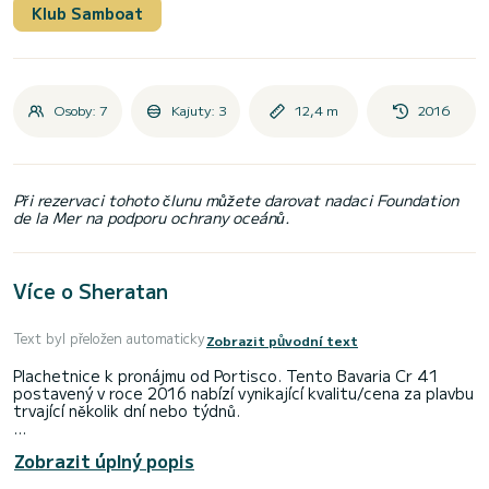
Klub Samboat
Osoby: 7
Kajuty: 3
12,4 m
2016
Při rezervaci tohoto člunu můžete darovat nadaci Foundation
de la Mer na podporu ochrany oceánů.
Více o Sheratan
Text byl přeložen automaticky
Zobrazit původní text
Plachetnice k pronájmu od Portisco. Tento Bavaria Cr 41
postavený v roce 2016 nabízí vynikající kvalitu/cena za plavbu
trvající několik dní nebo týdnů.
Budete mít výjimečnou plavbu na této 12metrové
Zobrazit úplný popis
plachetnici. Budete moci ubytovat až 7 osob a využít jeho 3
kajuty s veškerým komfortem.