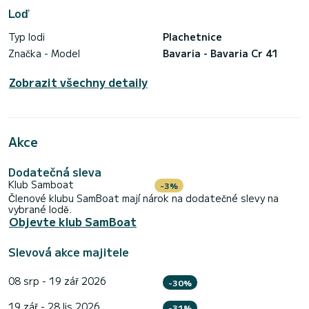
Loď
Typ lodi
Plachetnice
Značka - Model
Bavaria - Bavaria Cr 41
Zobrazit všechny detaily
Akce
Dodatečná sleva
Klub Samboat
-3%
Členové klubu SamBoat mají nárok na dodatečné slevy na
vybrané lodě.
Objevte klub SamBoat
Slevová akce majitele
08 srp - 19 zář 2026
-30%
19 zář - 28 lis 2026
-31%