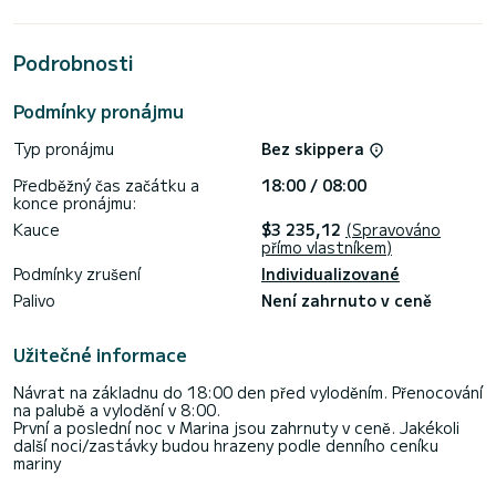
Pro vaše pohodlí má Sheratan 2 se sprchou
Podrobnosti
Tato loď je vybavena Svinutí hlavní plachtya svinutí genova.
Má následující vybavení: Autopilot, Bow thruster,
Reproduktory, Záďová sprcha.
Podmínky pronájmu
< br> Pro jakoukoli žádost o informace nebo rezervaci
klikněte na tlačítko "vyžádat cenovou nabídku", odborník
Typ pronájmu
Bez skippera
Předběžný čas začátku a
18:00 / 08:00
konce pronájmu:
Kauce
$3 235,12
(Spravováno
přímo vlastníkem)
Podmínky zrušení
Individualizované
Palivo
Není zahrnuto v ceně
Užitečné informace
Návrat na základnu do 18:00 den před vyloděním. Přenocování
na palubě a vylodění v 8:00.
První a poslední noc v Marina jsou zahrnuty v ceně. Jakékoli
další noci/zastávky budou hrazeny podle denního ceníku
mariny