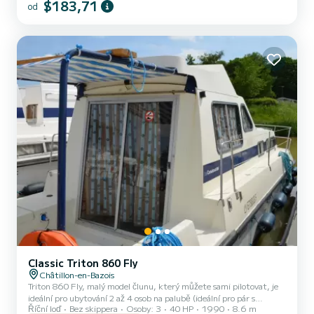
koutem, 2 koupelnami (sprcha, umyvadlo a WC), venkovním
$183,71
od
salonkem na palubě, dvojitým kormidelním stanovištěm atd. Pro
pronájmy od pondělí do pátku (minitýden) NEBO víkend, cenu
upraví naše týmy ručně. → Podmínky víkendového pronájmu:...
Classic Triton 860 Fly
Châtillon-en-Bazois
Triton 860 Fly, malý model člunu, který můžete sami pilotovat, je
ideální pro ubytování 2 až 4 osob na palubě (ideální pro pár s
Říční loď
Bez skippera
Osoby: 3
40 HP
1990
8.6 m
dítětem). Skládá se z předsunuté kabiny s 1 manželskou postelí a 1