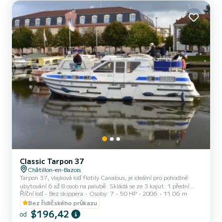
této lodi: její dvojitý kokpit, interiér a exter...
Classic Tarpon 37
Châtillon-en-Bazois
Tarpon 37, vlajková loď flotily Canalous, je ideální pro pohodlné
ubytování 6 až 8 osob na palubě. Skládá se ze 3 kajut: 1 přední
Říční loď
Bez skippera
Osoby: 7
50 HP
2006
11.06 m
kajuta s 1 manželskou postelí a 1 samostatným lůžkem, 1 zadní
kajuta s 1 manželskou postelí a 1 zadní kajuta na pravoboku se 2
Bez řidičského průkazu
samostatnými palandami. Salonek se také přemění na dvoulůžko.
$196,42
od
Tato obytná loď je vybavena kuchyňským koutem, sanitárním