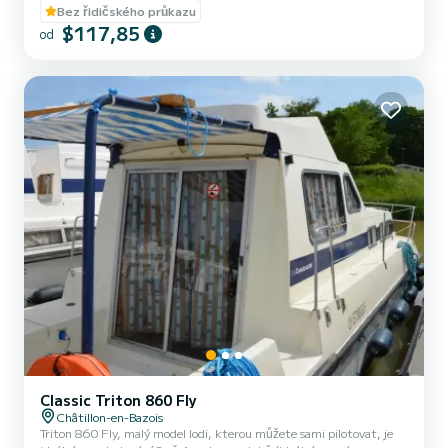
jednolůžkem. postel. Lavička v salonu se přemění na dvojlůžko. Je
Bez řidičského průkazu
vybaven kuchyňským koutem, koupelnami (1 sprchový kout, 1
$117,85
od
umyvadlo a 1 WC). Výhody tohoto modelu: jeho malé rozměry a
dvojitý kokpit: interiér a exteriér. U pronájmů od pondělí do pátku
(minitýden) NEBO víkendu bude cena upravena ručn...
Classic Triton 860 Fly
Châtillon-en-Bazois
Triton 860 Fly, malý model lodi, kterou můžete sami pilotovat, je