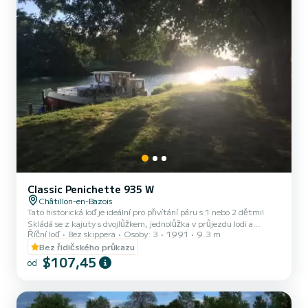
Classic Penichette 935 W
Châtillon-en-Bazois
Tato historická loď je ideální pro přivítání páru s 1 nebo 2 dětmi!
Skládá se z kajuty s dvojlůžkem, jednolůžka v průjezdu lodi a
Říční loď
Bez skippera
Osoby: 3
1991
9.3 m
rozkládací dvoulůžka v salonu. Na palubě najdete vybavenou
kuchyňku a také koupelny (sprcha, umyvadlo a WC). Součástí
Bez řidičského průkazu
budou také prostěradla. U pronájmů od pondělí do pátku
$107,45
od
(minitýden) NEBO víkendu bude cena upravena ručně našimi týmy.
→ Podmínky víkendového pronájmu:< br>- Den odjezdu : Sobota
ráno (nebo pátek večer v závislosti na dostupnosti: potvrzeno týden
před...