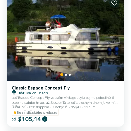
Classic Espade Concept Fly
Châtillon-en-Bazois
Loď Espade Concept Fly ve svém vintage stylu pojme pohodlně 6
osob na palubě (max. až 8 osob) Tato loď s plochým dnem je velmi
Říční loď
Bez skippera
Osoby: 6
1998
11.5 m
příjemná a světlá díky velkým oknům. Skládá se z 2 kajuty: zadní
kajuta s manželskou postelí a samostatným lůžkem a centrální
Bez řidičského průkazu
kajuta s manželskou postelí. Čtvercový roh pojme lavici, kterou lze
$105,14
od
přeměnit na dvojlůžko a jednolůžko, a také vybavenou kuchyň. Dále
je zde sociální zařízení s 1 sprchou, 1 WC a 3 umyvadly. Výhoda