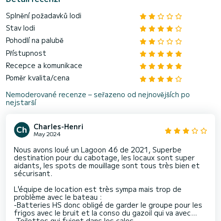
Splnění požadavků lodi
Stav lodi
Pohodlí na palubě
Přístupnost
Recepce a komunikace
Poměr kvalita/cena
Nemoderované recenze – seřazeno od nejnovějších po
nejstarší
Charles-Henri
May 2024
Nous avons loué un Lagoon 46 de 2021, Superbe
destination pour du cabotage, les locaux sont super
aidants, les spots de mouillage sont tous très bien et
sécurisant.
L'équipe de location est très sympa mais trop de
problème avec le bateau :
-Batteries HS donc obligé de garder le groupe pour les
frigos avec le bruit et la conso du gazoil qui va avec...
-Toilettes qui fuient dans les cales ,