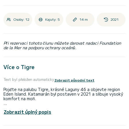
Osoby: 12
Kajuty: 5
14 m
2021
Při rezervaci tohoto člunu můžete darovat nadaci Foundation
de la Mer na podporu ochrany oceánů.
Více o Tigre
Text byl přeložen automaticky
Zobrazit původní text
Pojďte na palubu Tigre, krásné Laguny 46 a objevte region
Eden Island. Katamarán byl postaven v 2021 a slibuje vysoký
komfort na moři.
Loď má 4 kajuty s veškerým komfortem a kapacitou 8 osob. S
Zobrazit úplný popis
celkovou délkou 14 metrů bude vaším dokonalým společníkem
pro strávení jedinečné dovolené na vodě v okolí Eden Island.
Pro vaše pohodlí má Tigre 4 toalety se sprchou