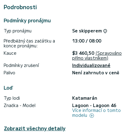
Podrobnosti
Tato loď je vybavena hlavní plachtou s výztuhami a svinutou
genou. Je vybaven mimo jiné následující výbavou: Autopilot,
Přívěsný motor, Systém odsolování, Klimatizace, Elektrický
Podmínky pronájmu
naviják< /b>, Venkovní lednice.
Typ pronájmu
Se skipperem
Dotazy na rezervaci a nezávazné cenové dotazy zpracovává
přímo SamBoat. Prostřednictvím platformy můžete získat
Předběžný čas začátku a
13:00 / 08:00
konce pronájmu:
Kauce
$3 460,50
(Spravováno
přímo vlastníkem)
Podmínky zrušení
Individualizované
Palivo
Není zahrnuto v ceně
Loď
Typ lodi
Katamarán
Značka - Model
Lagoon - Lagoon 46
Více informací o tomto
modelu
Zobrazit všechny detaily