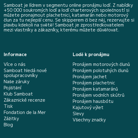
Samboat je lídrem v segmentu online pronájmu lodí. Z nabídky
+50 000 soukromých lodí a lodí charterových společností si
můžete pronajmout plachetnici, katamarán nebo motorový
člun za tu nejlepší cenu. Se skipperem či bez něj, rezervujte si
plavbu kdekoli na světě! Samboat je zprostředkovatelem
mezi vlastníky a zákazníky, kterému můžete důvěřovat.
Informace
Lodě k pronájmu
Více o nás
Pronájem motorových člunů
Samboat hledá nové
Pronájem polotuhých člunů
spolupracovníky
Pronájem jachet
Naše záruky
Pronájem plachetnic
Pojištění
Pronájem katamaránů
Klub Samboat
Pronájem vodních skútrů
Zákaznické recenze
Pronájem hausbótu
Tisk
Kajutový výlet
Fondation de la Mer
Slevy
Zážitky
Všechny značky
Blog