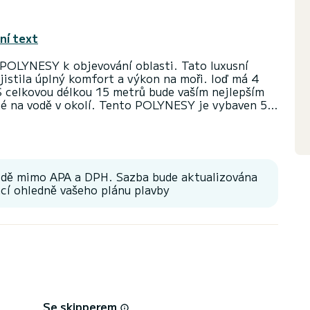
ní text
OLYNESY k objevování oblasti. Tato luxusní
jistila úplný komfort a výkon na moři. loď má 4
S celkovou délkou 15 metrů bude vaším nejlepším
né na vodě v okolí. Tento POLYNESY je vybaven 5
ní: TV, venkovní reproduktory, wifi a internet,
tizaci. Zveme vás, abyste přímo na platformě podali
odě mimo APA a DPH. Sazba bude aktualizována
í ohledně vašeho plánu plavby
Se skipperem