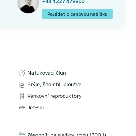
+44 1227 479900
Požádat o cenovou nabídku
Nafukovací člun
Brýle, šnorchl, ploutve
Venkovní reproduktory
Jet-ski
Zásobník na sladkou vodu (700 l)