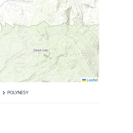
Leaflet
a
POLYNESY