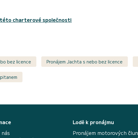
 této charterové společnosti
ebo bez licence
Pronájem Jachta s nebo bez licence
kapitanem
mace
Lodě k pronájmu
 nás
Pronájem motorových člu