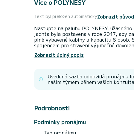
Více o POLYNESY
Zobrazit původ
Text byl přeložen automaticky
Nastupte na palubu POLYNESY, úžasného P
jachta byla postavena v roce 2017, aby za
plně vybavené kabiny a kapacitu 8 osob. 
spojencem pro strávení výjimečné dovole
toaletami s sprchou. Má následující vybave
Zobrazit úplný popis
palubní sprchu, výrobník vody, gril, klima
Uvedená sazba odpovídá pronájmu l
naším týmem během vašich konzultac
Podrobnosti
Podmínky pronájmu
Typ pronájmu