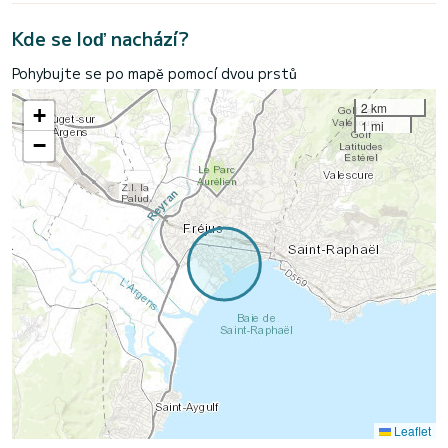
Kde se loď nachází?
Pohybujte se po mapě pomocí dvou prstů
2 km
+
1 mi
−
Leaflet