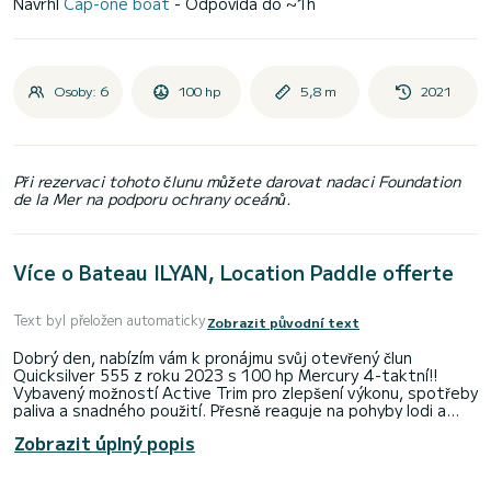
Navrhl
Cap-one boat
- Odpovídá do ~1h
Osoby: 6
100 hp
5,8 m
2021
Při rezervaci tohoto člunu můžete darovat nadaci Foundation
de la Mer na podporu ochrany oceánů.
Více o Bateau ILYAN, Location Paddle offerte
Text byl přeložen automaticky
Zobrazit původní text
Dobrý den, nabízím vám k pronájmu svůj otevřený člun
Quicksilver 555 z roku 2023 s 100 hp Mercury 4-taktní!!
Vybavený možností Active Trim pro zlepšení výkonu, spotřeby
paliva a snadného použití. Přesně reaguje na pohyby lodi a
zajišťuje lepší celkový zážitek z jízdy.
Zobrazit úplný popis
Povoleno pro 6 osob v Navigaci,
Quicksilver 555 open je ideální loď, kterou si můžete užít s