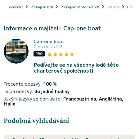
Samboat
Pronájem lodí
Pronájem Motorová loď
Francie
Franco
Informace o majiteli: Cap-one boat
Cap-one boat
Člen od 2019
PRO
Podívejte se na všechny lodě této
charterové společnosti
Procento odezvy:
100
%
Doba odezvy:
do jedné hodiny
Jakými jazyky se domluvíte:
Francouzština, Angličtina,
Itálie
Podobná vyhledávání