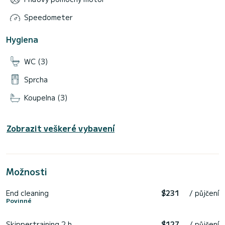
Speedometer
Hygiena
WC (3)
Sprcha
Koupelna (3)
Zobrazit veškeré vybavení
Možnosti
End cleaning
$231
/ půjčení
Povinné
Skippertraining 2 h
$127
/ půjčení