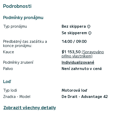
Podrobnosti
Pokud máte nějaké dotazy ohledně lodi nebo podmínek
pronájmu můžete poslat zprávu prostřednictvím platformy
Podmínky pronájmu
Samboat. Poradce SamBoat odpoví na vaše otázky a nabídne
Typ pronájmu
Bez skippera
Se skipperem
Předběžný čas začátku a
14:00 / 09:00
konce pronájmu:
Kauce
$1 153,50
(Spravováno
přímo vlastníkem)
Podmínky zrušení
Individualizované
Palivo
Není zahrnuto v ceně
Loď
Typ lodi
Motorová loď
Značka - Model
De Drait - Advantage 42
Zobrazit všechny detaily