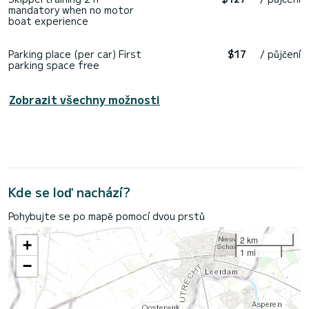
mandatory when no motor
boat experience
Parking place (per car) First
$17
/ půjčení
parking space free
Zobrazit všechny možnosti
Kde se loď nachází?
Pohybujte se po mapě pomocí dvou prstů
2 km
+
1 mi
−