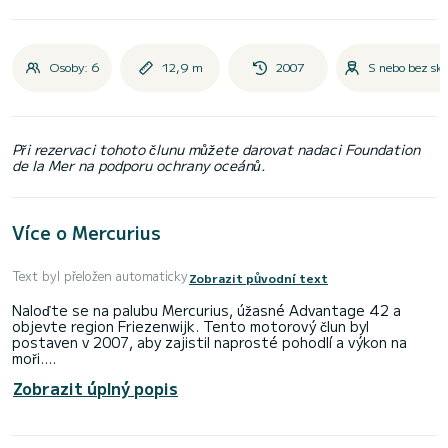
Osoby: 6
12,9 m
2007
S nebo bez sk
Při rezervaci tohoto člunu můžete darovat nadaci Foundation
de la Mer na podporu ochrany oceánů.
Více o Mercurius
Text byl přeložen automaticky
Zobrazit původní text
Naloďte se na palubu Mercurius, úžasné Advantage 42 a
objevte region Friezenwijk. Tento motorový člun byl
postaven v 2007, aby zajistil naprosté pohodlí a výkon na
moři.
Zobrazit úplný popis
Loď má 3 kajuty s veškerým komfortem a kapacitu 6 osob. S
celkovou délkou 13 metrů bude vaším nejlepším spojencem
pro strávení výjimečné dovolené na vodě v okolí Friezenwijk