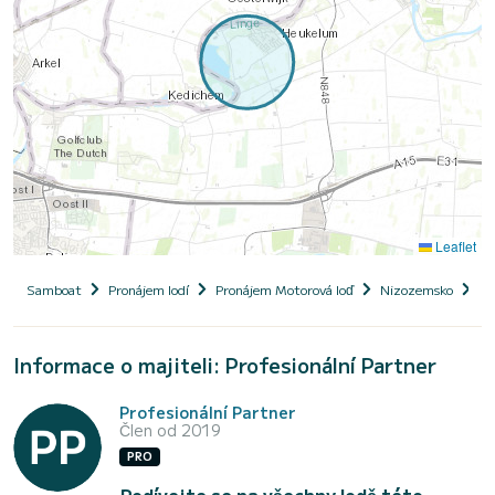
Leaflet
Samboat
Pronájem lodí
Pronájem Motorová loď
Nizozemsko
Me
Informace o majiteli: Profesionální Partner
Profesionální Partner
Člen od 2019
PRO
Podívejte se na všechny lodě této