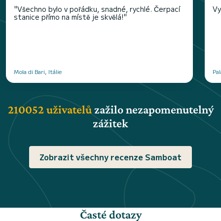
"Všechno bylo v pořádku, snadné, rychlé. Čerpací
Vy
stanice přímo na místě je skvělá!"
Mola di Bari, Itálie
Pal
210052 uživatelů
zažilo nezapomenutelný
zážitek
Zobrazit všechny recenze Samboat
Časté dotazy