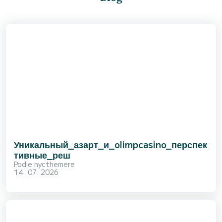
Уникальный_азарт_и_olimpcasino_перспек
тивные_реш
Podle
nycthemere
14. 07. 2026