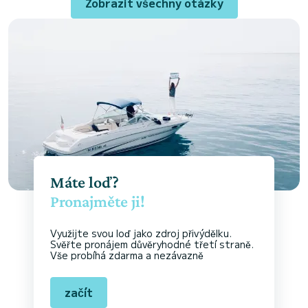
Zobrazit všechny otázky
Máte loď?
Pronajměte ji!
Využijte svou loď jako zdroj přivýdělku.
Svěřte pronájem důvěryhodné třetí straně.
Vše probíhá zdarma a nezávazně
začít