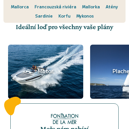
Mallorca
Francouzská riviéra
Mallorka
Atény
Sardinie
Korfu
Mykonos
Ideální loď pro všechny vaše plány
Motor
Plach
Moře nám nabízí