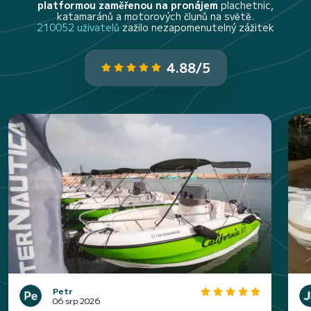
platformou zaměřenou na pronájem
plachetnic,
katamaránů a motorových člunů na světě.
210052 uživatelů
zažilo nezapomenutelný zážitek
4.88/5
Petr
06 srp 2026