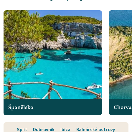
Španělsko
Chorva
Split
Dubrovník
Ibiza
Baleárské ostrovy