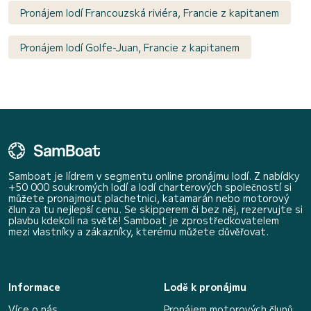
Pronájem lodí Francouzská riviéra, Francie z kapitanem
Pronájem lodí Golfe-Juan, Francie z kapitanem
Samboat je lídrem v segmentu online pronájmu lodí. Z nabídky
+50 000 soukromých lodí a lodí charterových společností si
můžete pronajmout plachetnici, katamarán nebo motorový
člun za tu nejlepší cenu. Se skipperem či bez něj, rezervujte si
plavbu kdekoli na světě! Samboat je zprostředkovatelem
mezi vlastníky a zákazníky, kterému můžete důvěřovat.
Informace
Lodě k pronájmu
Více o nás
Pronájem motorových člunů