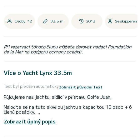
Osoby: 12
33,5 m
2013
Se skipperem
Při rezervaci tohoto člunu můžete darovat nadaci Foundation
de la Mer na podporu ochrany oceánů.
Více o Yacht Lynx 33.5m
Text byl přeložen automaticky
Zobrazit původní text
Půjčujeme naši jachtu, sídlící v přístavu Golfe Juan,
Naloďte se na tuto skvělou jachtu s kapacitou 10 osob + 6
členů posádky.
Zobrazit úplný popis
5 kajut je rezervováno pro nájemníky lodí s manželskou
postelí a samostatnými lůžky.
Loď má: