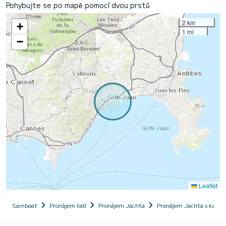
Pohybujte se po mapě pomocí dvou prstů
2 km
+
1 mi
−
Leaflet
Samboat
Pronájem lodí
Pronájem Jachta
Pronájem Jachta s kapi