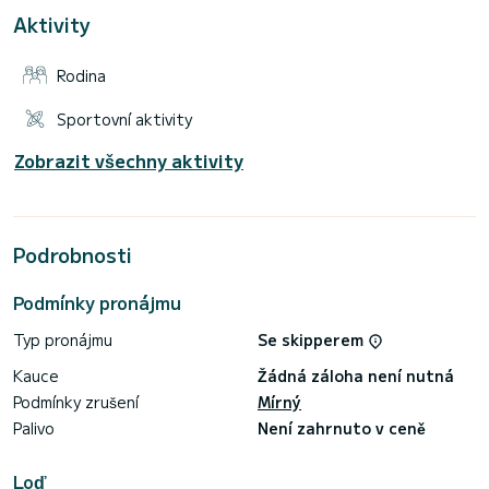
- 5,5m přístavek pro hosty Castoldi
Aktivity
- 1 vodní skútr< br>- 2 kajaky pro 3 osoby
- Vodní lyže, wakeboard, masky na šnorchl...
Rodina
Zobrazená cena je bez daně a je pouze informativní. Pro
přesnou cenu nás neváhejte kontaktovat.
Sportovní aktivity
Pro další informace nás neváhejte kontaktovat
Zobrazit všechny aktivity
Podrobnosti
Podmínky pronájmu
Typ pronájmu
Se skipperem
Kauce
Žádná záloha není nutná
Podmínky zrušení
Mírný
Palivo
Není zahrnuto v ceně
Loď