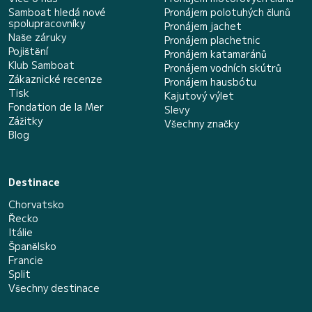
Samboat hledá nové
Pronájem polotuhých člunů
spolupracovníky
Pronájem jachet
Naše záruky
Pronájem plachetnic
Pojištění
Pronájem katamaránů
Klub Samboat
Pronájem vodních skútrů
Zákaznické recenze
Pronájem hausbótu
Tisk
Kajutový výlet
Fondation de la Mer
Slevy
Zážitky
Všechny značky
Blog
Destinace
Chorvatsko
Řecko
Itálie
Španělsko
Francie
Split
Všechny destinace