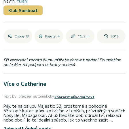
Navrhl
Yulani
Klub Samboat
Osoby: 8
Kajuty: 4
16,2 m
2012
Při rezervaci tohoto člunu můžete darovat nadaci Foundation
de la Mer na podporu ochrany oceánů.
Více o Catherine
Text byl přeložen automaticky
Zobrazit původní text
Přijďte na palubu Majestic 53, prostorné a pohodlné
53stopé katamaránu kotvícího v teplých, průzračných vodách
Nosy Be, Madagaskar. Ať už hledáte dobrodružství, relaxaci
nebo obojí, je to ideální způsob, jak to všechno zažít.
Zobrazit úplný popis
Nabízíme různé flexibilní výlety včetně šnorchlování, potápění,