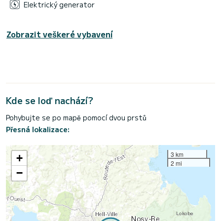
Elektrický generator
Zobrazit veškeré vybavení
Kde se loď nachází?
Pohybujte se po mapě pomocí dvou prstů
Přesná lokalizace:
3 km
+
2 mi
−