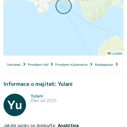
Leaflet
Samboat
Pronájem lodí
Pronájem Katamarán
Madagaskar
Cat
Informace o majiteli: Yulani
Yulani
Člen od 2025
Jakými jazyky se domluvíte:
Angličtina