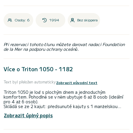
Osoby: 6
1994
Bez skippera
Při rezervaci tohoto člunu můžete darovat nadaci Foundation
de la Mer na podporu ochrany oceánů.
Více o Triton 1050 - 1182
Text byl přeložen automaticky
Zobrazit původní text
Triton 1050 je loď s plochým dnem a jednoduchým
komfortem. Pohodlně se v něm ubytuje 6 až 8 osob (ideální
pro 4 až 6 osob).
Skládá se ze 2 kajut: předsunuté kajuty s 1 manželskou
postelí a 1 samostatným lůžkem, 1 střední kajuty s
Zobrazit úplný popis
manželskou postelí, 1 samostatného lůžka v lodní průchod a
lavice přestavitelná na dvoulůžko v salonu.
Je vybaveno vybavenou kuchyňkou, sprchou, umyvadlem a 1
WC.