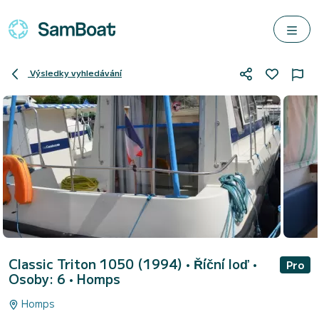
Výsledky vyhledávání
Classic Triton 1050 (1994)
• Říční loď •
Pro
Osoby: 6 •
Homps
Homps