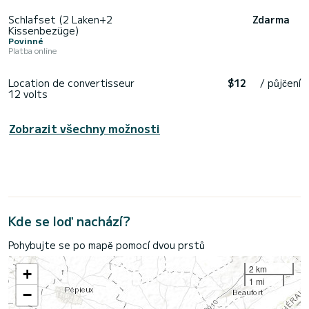
Schlafset (2 Laken+2
Zdarma
Kissenbezüge)
Povinné
Platba online
Location de convertisseur
$12
/ půjčení
12 volts
Zobrazit všechny možnosti
Kde se loď nachází?
Pohybujte se po mapě pomocí dvou prstů
2 km
+
1 mi
−