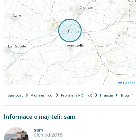
Leaflet
Samboat
Pronájem lodí
Pronájem Říční loď
Francie
Triton 1050
Informace o majiteli: sam
sam
Člen od 2018