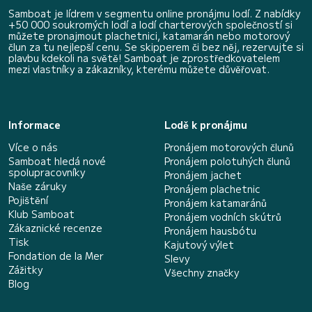
Samboat je lídrem v segmentu online pronájmu lodí. Z nabídky
+50 000 soukromých lodí a lodí charterových společností si
můžete pronajmout plachetnici, katamarán nebo motorový
člun za tu nejlepší cenu. Se skipperem či bez něj, rezervujte si
plavbu kdekoli na světě! Samboat je zprostředkovatelem
mezi vlastníky a zákazníky, kterému můžete důvěřovat.
Informace
Lodě k pronájmu
Více o nás
Pronájem motorových člunů
Samboat hledá nové
Pronájem polotuhých člunů
spolupracovníky
Pronájem jachet
Naše záruky
Pronájem plachetnic
Pojištění
Pronájem katamaránů
Klub Samboat
Pronájem vodních skútrů
Zákaznické recenze
Pronájem hausbótu
Tisk
Kajutový výlet
Fondation de la Mer
Slevy
Zážitky
Všechny značky
Blog