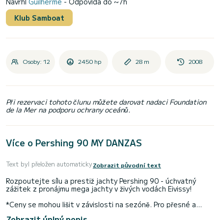
Navrhl
Guilherme
- Odpovídá do ~7h
Klub Samboat
Osoby: 12
2450 hp
28 m
2008
Při rezervaci tohoto člunu můžete darovat nadaci Foundation
de la Mer na podporu ochrany oceánů.
Více o Pershing 90 MY DANZAS
Text byl přeložen automaticky
Zobrazit původní text
Rozpoutejte sílu a prestiž jachty Pershing 90 - úchvatný
zážitek z pronájmu mega jachty v živých vodách Eivissy!
*Ceny se mohou lišit v závislosti na sezóně. Pro přesné a
aktuální sazby nás prosím neváhejte kontaktovat.
Zobrazit úplný popis