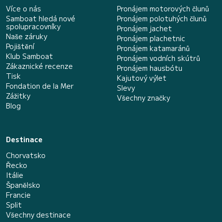
Více o nás
Pronájem motorových člunů
Samboat hledá nové
Pronájem polotuhých člunů
spolupracovníky
Pronájem jachet
Naše záruky
Pronájem plachetnic
Pojištění
Pronájem katamaránů
Klub Samboat
Pronájem vodních skútrů
Zákaznické recenze
Pronájem hausbótu
Tisk
Kajutový výlet
Fondation de la Mer
Slevy
Zážitky
Všechny značky
Blog
Destinace
Chorvatsko
Řecko
Itálie
Španělsko
Francie
Split
Všechny destinace