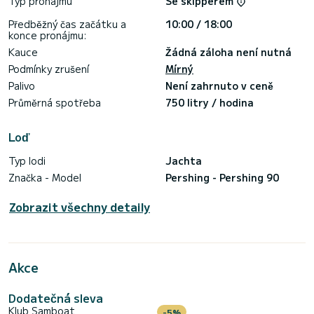
Typ pronájmu
Se skipperem
- Kotvení v základním přístavu
- Bezplatné nápoje a voda
Předběžný čas začátku a
10:00 / 18:00
- Osobní koncierge
konce pronájmu:
- Vítejte balíček
Kauce
Žádná záloha není nutná
- Ručníky
Podmínky zrušení
Mírný
NEZAHRNUTO (platí se na palubě):
Palivo
Není zahrnuto v ceně
- Spotřeba paliva
- DPH (21%)
Průměrná spotřeba
750 litry / hodina
- Kotvení v jiných přístavech
- Jídlo na palubě
Loď
Typ lodi
Jachta
Značka - Model
Pershing - Pershing 90
Zobrazit všechny detaily
Akce
Dodatečná sleva
Klub Samboat
-5%