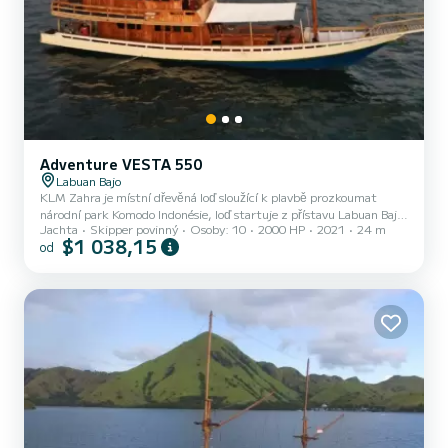
Adventure VESTA 550
Labuan Bajo
KLM Zahra je místní dřevěná loď sloužící k plavbě prozkoumat
národní park Komodo Indonésie, loď startuje z přístavu Labuan Bajo.
Jachta
Skipper povinný
Osoby: 10
2000 HP
2021
24 m
Labuan Bajo je hlavní branou do národního parku Komodo a ostrova
$1 038,15
od
Flores Indonesi