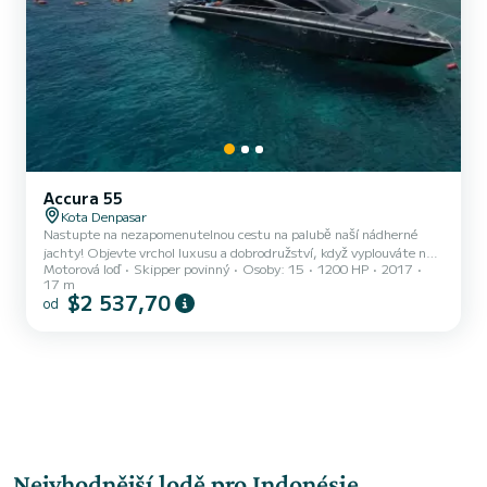
Accura 55
Kota Denpasar
Nastupte na nezapomenutelnou cestu na palubě naší nádherné
jachty! Objevte vrchol luxusu a dobrodružství, když vyplouváte na
Motorová loď
Skipper povinný
Osoby: 15
1200 HP
2017
naší 17metrové, 3,9metrové lodi, pečlivě navržené, aby vám
17 m
nabídla ten nejvyšší komfort a styl, tato jednoplachetní jachta
$2 537,70
od
může pohodlně ubytovat až 15 hostů. Loď je k dispozici k pronájmu
na plánovaných trasách nebo na vaší individuální trase. Minimální
doba pronájmu jachty je 4 hodiny a maximální doba je 8. 4hodinové
minimum rezervace. Pro vaši bezpečnost je vybavena zác...
Nejvhodnější lodě pro Indonésie