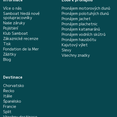
Více o nás
Pronájem motorových člunů
Samboat hledá nové
Pronájem polotuhých člunů
spolupracovníky
Pronájem jachet
Naše záruky
Pronájem plachetnic
Pojištění
Pronájem katamaránů
Klub Samboat
Pronájem vodních skútrů
Zákaznické recenze
Pronájem hausbótu
Tisk
Kajutový výlet
Fondation de la Mer
Slevy
Zážitky
Všechny značky
Blog
Destinace
Chorvatsko
Řecko
Itálie
Španělsko
Francie
Split
Všechny destinace