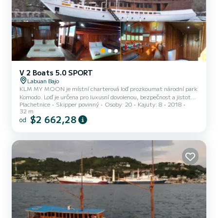
V 2 Boats 5.0 SPORT
Labuan Bajo
KLM MY MOON je místní charterová loď prozkoumat národní park
Komodo. Loď je určena pro luxusní dovolenou, bezpečnost a jistotu a
Plachetnice
Skipper povinný
Osoby: 20
Kajuty: 8
2018
pohodlí. Na lodi máme 8 kajut. Celkový počet hostů na lodi je 20
32 m
osob.
$2 662,28
od