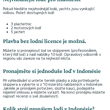
Pokud hledáte nejvhodnější lodě, yachts jsou vynikající
volbou. Počet dostupných lodí:
3 plachetnic
2 motorových lodí
5 jachet
Plavba bez lodní licence je možná.
Můžete si pronajmout loď se skipperem (profesionálem,
který řídí loď) z naší nabídky 10 lodí. Opravdový odborník v
regionu vás zaveze na ta nejhezčí místa.
Pronajměte si jednoduše loď v Indonésie
Při vyhledávání si určete termín plavby a zda potřebujete
skippera a vyberte si z 10 inzerátů nabízených v Indonésie.
Jakmile je pronájem potvrzen, složte kauci, podepište
nájemní smlouvu a můžete vyrazit. Na konci pronájmu můžete
napsat recenzi o své zkušenosti.
Kolik stojí pronájem lodi v Indonésie?