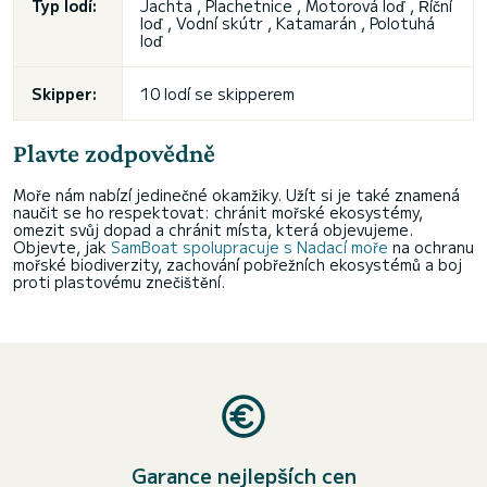
Typ lodí:
Jachta , Plachetnice , Motorová loď , Říční
loď , Vodní skútr , Katamarán , Polotuhá
loď
Skipper:
10 lodí se skipperem
Plavte zodpovědně
Moře nám nabízí jedinečné okamžiky. Užít si je také znamená
naučit se ho respektovat: chránit mořské ekosystémy,
omezit svůj dopad a chránit místa, která objevujeme.
Objevte, jak
SamBoat spolupracuje s Nadací moře
na ochranu
mořské biodiverzity, zachování pobřežních ekosystémů a boj
proti plastovému znečištění.
Garance nejlepších cen