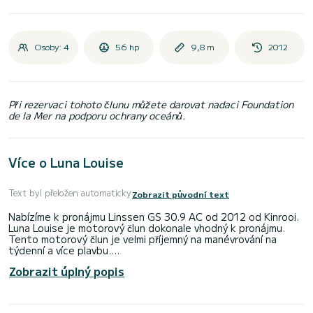
Osoby: 4
56 hp
9,8 m
2012
Při rezervaci tohoto člunu můžete darovat nadaci Foundation
de la Mer na podporu ochrany oceánů.
Více o Luna Louise
Text byl přeložen automaticky
Zobrazit původní text
Nabízíme k pronájmu Linssen GS 30.9 AC od 2012 od Kinrooi.
Luna Louise je motorový člun dokonale vhodný k pronájmu.
Tento motorový člun je velmi příjemný na manévrování na
týdenní a více plavbu.
Zobrazit úplný popis
Motorový člun je dlouhý 10 metrů a má výkon 55 koňských sil.
2 kajuty pojmou 4 osoby v plavební navigaci.
Pro vaše pohodlí má Luna Louise 2 toalety se sprchou