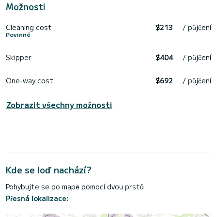
Možnosti
Cleaning cost
$213
/ půjčení
Povinné
Skipper
$404
/ půjčení
One-way cost
$692
/ půjčení
Zobrazit všechny možnosti
Kde se loď nachází?
Pohybujte se po mapě pomocí dvou prstů
Přesná lokalizace: