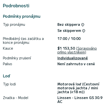
Podrobnosti
Má zejména následující vybavení: Pohonná příď, Plavecká
platforma .
Podmínky pronájmu
Zveme vás, abyste si vyžádali cenovou nabídku přímo
prostřednictvím platformy, vrátíme se vám s našimi nejlepšími
Typ pronájmu
Bez skippera
Se skipperem
Předběžný čas začátku a
17:00 / 10:00
konce pronájmu:
Kauce
$1 153,50
(Spravováno
přímo vlastníkem)
Podmínky zrušení
Individualizované
Palivo
Není zahrnuto v ceně
Loď
Typ lodi
Motorová loď (Cestovní
motorová jachta / mini
jachta (<18 m))
Značka - Model
Linssen - Linssen GS 30.9
AC