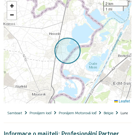
2 km
+
1 mi
−
Leaflet
Samboat
Pronájem lodí
Pronájem Motorová loď
Belgie
Luna Lou
Informace o majiteli: Profesionální Partner