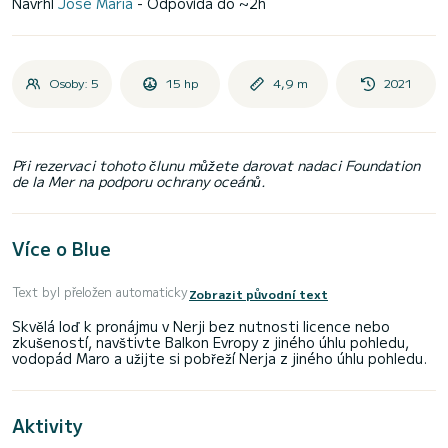
Navrhl
José Maria
- Odpovídá do ~2h
Osoby: 5
15 hp
4,9 m
2021
Při rezervaci tohoto člunu můžete darovat nadaci Foundation
de la Mer na podporu ochrany oceánů.
Více o Blue
Text byl přeložen automaticky
Zobrazit původní text
Skvělá loď k pronájmu v Nerji bez nutnosti licence nebo
zkušeností, navštivte Balkon Evropy z jiného úhlu pohledu,
Aktivity