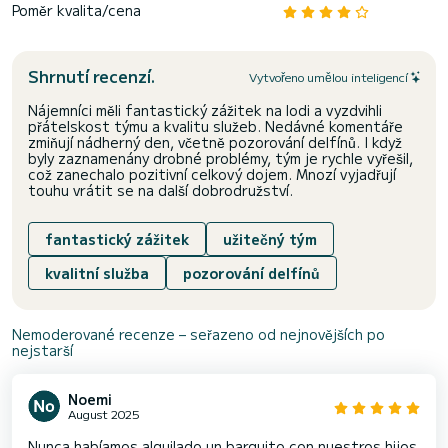
Poměr kvalita/cena
Shrnutí recenzí.
Vytvořeno umělou inteligencí
Nájemníci měli fantastický zážitek na lodi a vyzdvihli
přátelskost týmu a kvalitu služeb. Nedávné komentáře
zmiňují nádherný den, včetně pozorování delfínů. I když
byly zaznamenány drobné problémy, tým je rychle vyřešil,
což zanechalo pozitivní celkový dojem. Mnozí vyjadřují
touhu vrátit se na další dobrodružství.
fantastický zážitek
užitečný tým
kvalitní služba
pozorování delfínů
Nemoderované recenze – seřazeno od nejnovějších po
nejstarší
Noemi
August 2025
Nunca habíamos alquilado un barquito con nuestros hijos