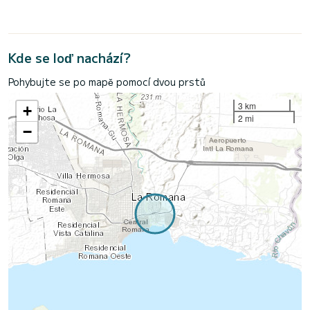
Kde se loď nachází?
Pohybujte se po mapě pomocí dvou prstů
3 km
+
2 mi
−