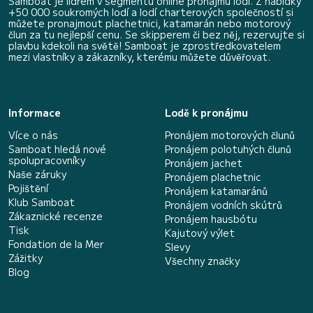
Samboat je lídrem v segmentu online pronájmu lodí. Z nabídky
+50 000 soukromých lodí a lodí charterových společností si
můžete pronajmout plachetnici, katamarán nebo motorový
člun za tu nejlepší cenu. Se skipperem či bez něj, rezervujte si
plavbu kdekoli na světě! Samboat je zprostředkovatelem
mezi vlastníky a zákazníky, kterému můžete důvěřovat.
Informace
Lodě k pronájmu
Více o nás
Pronájem motorových člunů
Samboat hledá nové
Pronájem polotuhých člunů
spolupracovníky
Pronájem jachet
Naše záruky
Pronájem plachetnic
Pojištění
Pronájem katamaránů
Klub Samboat
Pronájem vodních skútrů
Zákaznické recenze
Pronájem hausbótu
Tisk
Kajutový výlet
Fondation de la Mer
Slevy
Zážitky
Všechny značky
Blog