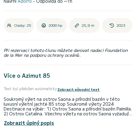
Navrhl
Adolfo
- Odpovídá do ~1h
Osoby: 25
2000 hp
25,9 m
2023
Při rezervaci tohoto člunu můžete darovat nadaci Foundation
de la Mer na podporu ochrany oceánů.
Více o Azimut 85
Text byl přeložen automaticky
Zobrazit původní text
Soukromý výlet na ostrov Saona a přírodní bazén v této
luxusní výletní jachtě 85 stop Soukromé výlety 2024
Destinace na výběr: 1) Ostrov Saona a přírodní bazén Palmilla.
2) Ostrov Catalina. Všechny výlety na ostrov Saona vyžadují
CELODENNÍ CHARTER - 8 hodin. Odjíždíme z BAYAHIBE
Zobrazit úplný popis
MARINA - CASA DE CAMPO (s luxusní jachtou cranchi).- CAP
CANA - PUNTA CANA! POPIS VÝLETU SAONA: Odjezd z
přístavu je v 9:30 až 17:30 (odjezd do přístavu). První