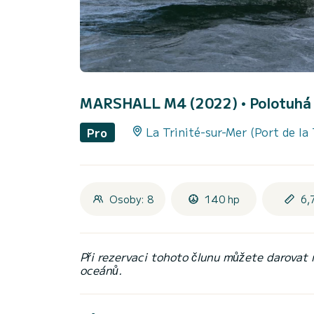
MARSHALL M4 (2022)
• Polotuhá 
La Trinité-sur-Mer (Port de la 
Pro
Osoby: 8
140 hp
6,
Při rezervaci tohoto člunu můžete darovat
oceánů.