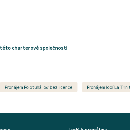
 této charterové společnosti
Pronájem Polotuhá loď bez licence
Pronájem lodí La Trin
mace
Lodě k pronájmu