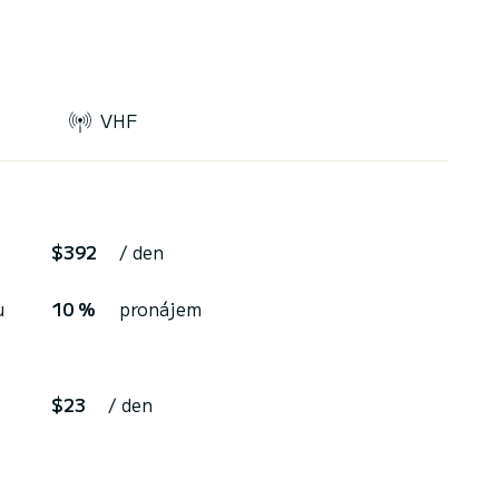
VHF
$392
/ den
u
10 %
pronájem
$23
/ den