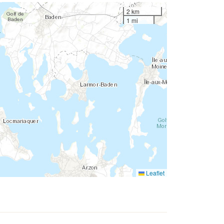
2 km
1 mi
Leaflet