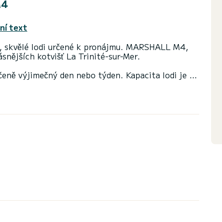
M4
ní text
skvělé lodi určené k pronájmu. MARSHALL M4,
snějších kotvišť La Trinité-sur-Mer.
učeně výjimečný den nebo týden. Kapacita lodi je 15