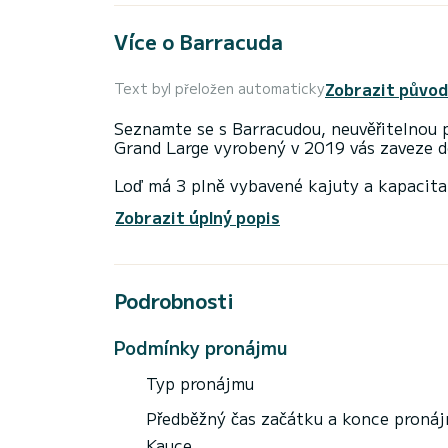
Více o Barracuda
Zobrazit původ
Text byl přeložen automaticky
Seznamte se s Barracudou, neuvěřitelnou 
Grand Large vyrobený v 2019 vás zaveze do
Loď má 3 plně vybavené kajuty a kapacita
nejlepším spojencem pro strávení výjimečn
Zobrazit úplný popis
Tento Dufour 390 Grand Large b> je vybav
Tato loď je vybavena Furling hlavní placht
Podrobnosti
Reproduktory, Palubní sprcha, BBQ.
Zveme vás, abyste si vyžádali cenovou na
Podmínky pronájmu
Typ pronájmu
Předběžný čas začátku a konce proná
Kauce