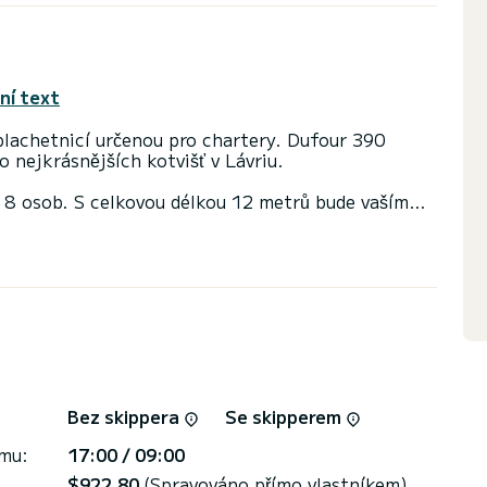
ní text
plachetnicí určenou pro chartery. Dufour 390
 nejkrásnějších kotvišť v Lávriu.
 8 osob. S celkovou délkou 12 metrů bude vaším
é dovolené na vodě v okolí Lávrio
ena 3 hlavicemi se sprchou.
ou a Furling genoa. Má následující vybavení:
bídku přímo prostřednictvím platformě, ozveme se
Bez skippera
Se skipperem
jmu:
17:00 / 09:00
$922,80
(Spravováno přímo vlastníkem)