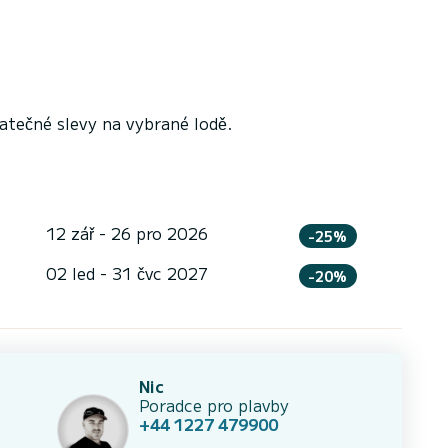
tečné slevy na vybrané lodě.
12 zář - 26 pro 2026
-25%
02 led - 31 čvc 2027
-20%
Nic
Poradce pro plavby
+44 1227 479900