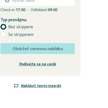
Check-in
17:00
-
Odhlášení
09:00
Typ pronájmu
Bez skippera
Se skipperem
Obdržet cenovou nabídku
Podívejte se na ceník
Nahlásit tento inzerát