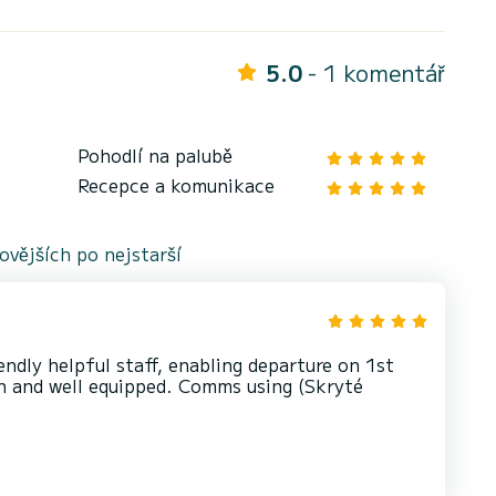
5.0
- 1 komentář
Pohodlí na palubě
Recepce a komunikace
vějších po nejstarší
ndly helpful staff, enabling departure on 1st
on and well equipped. Comms using (Skryté