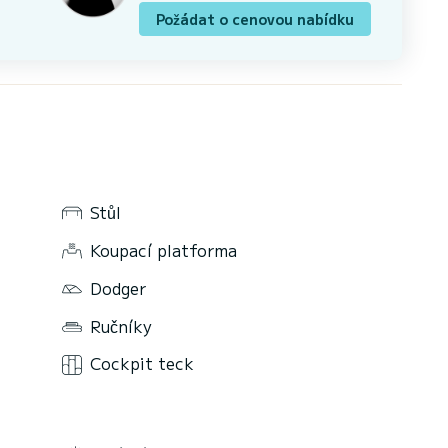
Požádat o cenovou nabídku
Stůl
Koupací platforma
Dodger
Ručníky
Cockpit teck