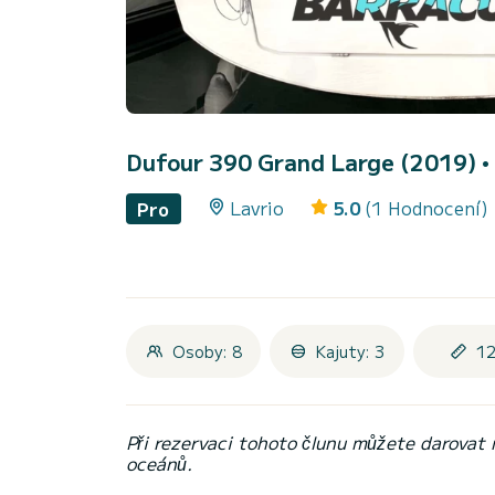
Dufour 390 Grand Large (2019)
•
Lavrio
5.0
(1 Hodnocení)
Pro
Osoby: 8
Kajuty: 3
12
Při rezervaci tohoto člunu můžete darovat
oceánů.