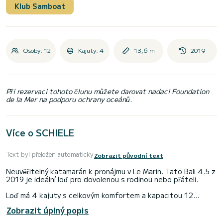
Klub Samboat
Osoby: 12
Kajuty: 4
13,6 m
2019
Při rezervaci tohoto člunu můžete darovat nadaci Foundation
de la Mer na podporu ochrany oceánů.
Více o SCHIELE
Text byl přeložen automaticky
Zobrazit původní text
Neuvěřitelný katamarán k pronájmu v Le Marin. Tato Bali 4.5 z
2019 je ideální loď pro dovolenou s rodinou nebo přáteli.
Loď má 4 kajuty s celkovým komfortem a kapacitou 12
cestující. S celkovou délkou 14 metrů a výkonem 114 koní
Zobrazit úplný popis
bude vaším nejlepším přítelem při trávení mimořádné dovolené
na vodách Le Marin