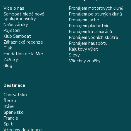
Více o nás
Pronájem motorových člunů
Samboat hledá nové
Pronájem polotuhých člunů
spolupracovníky
Pronájem jachet
Naše záruky
Pronájem plachetnic
Pojištění
Pronájem katamaránů
Klub Samboat
Pronájem vodních skútrů
Zákaznické recenze
Pronájem hausbótu
Tisk
Kajutový výlet
Fondation de la Mer
Slevy
Zážitky
Všechny značky
Blog
Destinace
Chorvatsko
Řecko
Itálie
Španělsko
Francie
Split
Všechny destinace