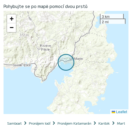
Pohybujte se po mapě pomocí dvou prstů
3 km
+
2 mi
−
Leaflet
Samboat
Pronájem lodí
Pronájem Katamarán
Karibik
Martinik