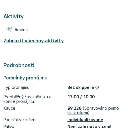
This Bali 4.5 je vybavena 4 hlavicemi se sprchou.
Aktivity
Tato loď je vybavena Hlavní plachtou s plnou latí a Furling
genoa. Má následující vybavení: Autopilot, Reproduktory,
Palubní sprcha, Výrobník vody, Elektrický naviják.
Rodina
Pokud máte nějaké dotazy ohledně lodi nebo podmínek
pronájmu, můžete poslat zprávu prostřednictvím platformy
Zobrazit všechny aktivity
Samboat. Poradce SamBoat odpoví na vaše otázky a nabídne
Podrobnosti
Podmínky pronájmu
Typ pronájmu
Bez skippera
Předběžný čas začátku a
17:00 / 10:00
konce pronájmu:
Kauce
$9 228
(Spravováno přímo
vlastníkem)
Podmínky zrušení
Individualizované
Palivo
Není zahrnuto v ceně