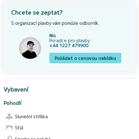
Chcete se zeptat?
S organizací plavby vám pomůže odborník.
Nic
Poradce pro plavby
+44 1227 479900
Požádat o cenovou nabídku
Vybavení
Pohodlí
Sluneční stříška
Stůl
Sprcha na palubě