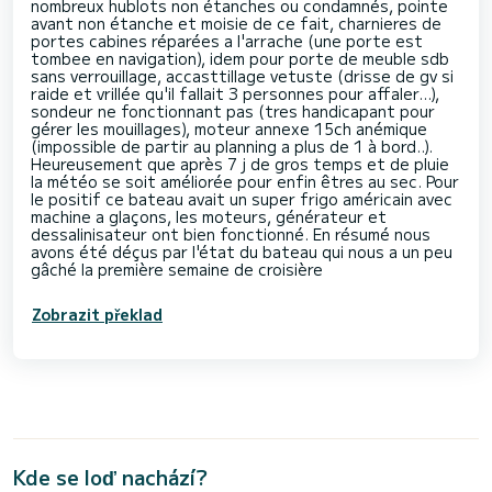
nombreux hublots non étanches ou condamnés, pointe
avant non étanche et moisie de ce fait, charnieres de
portes cabines réparées a l'arrache (une porte est
tombee en navigation), idem pour porte de meuble sdb
sans verrouillage, accasttillage vetuste (drisse de gv si
raide et vrillée qu'il fallait 3 personnes pour affaler...),
sondeur ne fonctionnant pas (tres handicapant pour
gérer les mouillages), moteur annexe 15ch anémique
(impossible de partir au planning a plus de 1 à bord..).
Heureusement que après 7 j de gros temps et de pluie
la météo se soit améliorée pour enfin êtres au sec. Pour
le positif ce bateau avait un super frigo américain avec
machine a glaçons, les moteurs, générateur et
dessalinisateur ont bien fonctionné. En résumé nous
avons été déçus par l'état du bateau qui nous a un peu
gâché la première semaine de croisière
Zobrazit překlad
Kde se loď nachází?